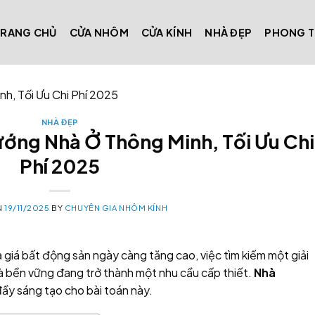
TRANG CHỦ
CỬA NHÔM
CỬA KÍNH
NHÀ ĐẸP
PHONG 
h, Tối Ưu Chi Phí 2025
NHÀ ĐẸP
ướng Nhà Ở Thông Minh, Tối Ưu Chi
Phí 2025
N
19/11/2025
BY
CHUYÊN GIA NHÔM KÍNH
 giá bất động sản ngày càng tăng cao, việc tìm kiếm một giải
 và bền vững đang trở thành một nhu cầu cấp thiết.
Nhà
 đầy sáng tạo cho bài toán này.