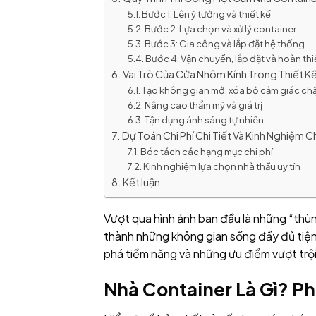
Bước 1: Lên ý tưởng và thiết kế
Bước 2: Lựa chọn và xử lý container
Bước 3: Gia công và lắp đặt hệ thống
Bước 4: Vận chuyển, lắp đặt và hoàn th
Vai Trò Của Cửa Nhôm Kính Trong Thiết K
Tạo không gian mở, xóa bỏ cảm giác chậ
Nâng cao thẩm mỹ và giá trị
Tận dụng ánh sáng tự nhiên
Dự Toán Chi Phí Chi Tiết Và Kinh Nghiệm 
Bóc tách các hạng mục chi phí
Kinh nghiệm lựa chọn nhà thầu uy tín
Kết luận
Vượt qua hình ảnh ban đầu là những “thùn
thành những không gian sống đầy đủ tiện
phá tiềm năng và những ưu điểm vượt trộ
Nhà Container Là Gì? Ph