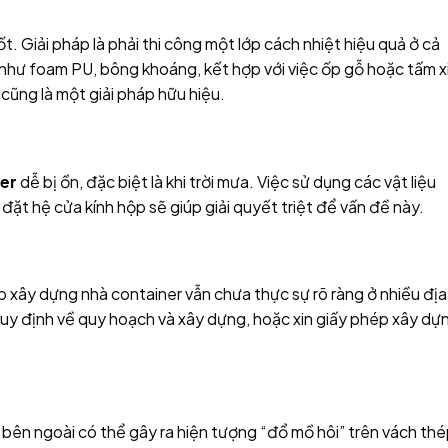
t. Giải pháp là phải thi công một lớp cách nhiệt hiệu quả ở cả
u như foam PU, bông khoáng, kết hợp với việc ốp gỗ hoặc tấm x
cũng là một giải pháp hữu hiệu.
er
dễ bị ồn, đặc biệt là khi trời mưa. Việc sử dụng các vật liệu
đặt hệ cửa kính hộp sẽ giúp giải quyết triệt để vấn đề này.
p xây dựng nhà container vẫn chưa thực sự rõ ràng ở nhiều địa
quy định về quy hoạch và xây dựng, hoặc xin giấy phép xây dự
 bên ngoài có thể gây ra hiện tượng “đổ mồ hôi” trên vách thé