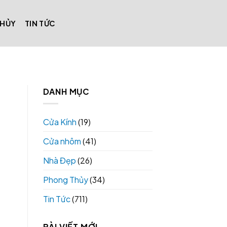
THỦY
TIN TỨC
DANH MỤC
Cửa Kính
(19)
Cửa nhôm
(41)
Nhà Đẹp
(26)
Phong Thủy
(34)
Tin Tức
(711)
BÀI VIẾT MỚI