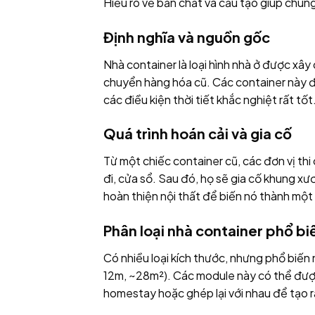
Hiểu rõ về bản chất và cấu tạo giúp chún
Định nghĩa và nguồn gốc
Nhà container là loại hình nhà ở được xây
chuyển hàng hóa cũ. Các container này đ
các điều kiện thời tiết khắc nghiệt rất tốt
Quá trình hoán cải và gia cố
Từ một chiếc container cũ, các đơn vị thi
đi, cửa sổ. Sau đó, họ sẽ gia cố khung x
hoàn thiện nội thất để biến nó thành một
Phân loại nhà container phổ bi
Có nhiều loại kích thước, nhưng phổ biến 
12m, ~28m²). Các module này có thể đượ
homestay hoặc ghép lại với nhau để tạo r