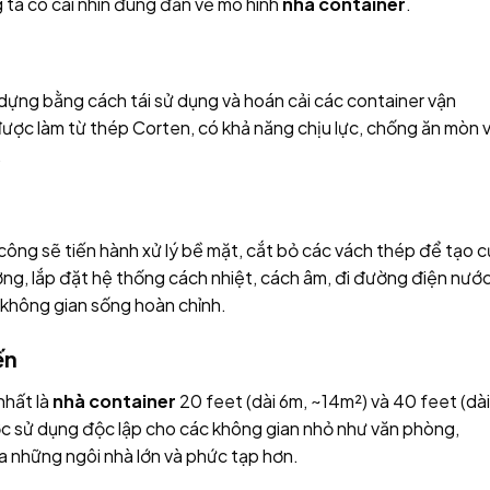
g ta có cái nhìn đúng đắn về mô hình
nhà container
.
 dựng bằng cách tái sử dụng và hoán cải các container vận
ược làm từ thép Corten, có khả năng chịu lực, chống ăn mòn 
.
 công sẽ tiến hành xử lý bề mặt, cắt bỏ các vách thép để tạo 
ương, lắp đặt hệ thống cách nhiệt, cách âm, đi đường điện nước
 không gian sống hoàn chỉnh.
ến
nhất là
nhà container
20 feet (dài 6m, ~14m²) và 40 feet (dài
c sử dụng độc lập cho các không gian nhỏ như văn phòng,
a những ngôi nhà lớn và phức tạp hơn.