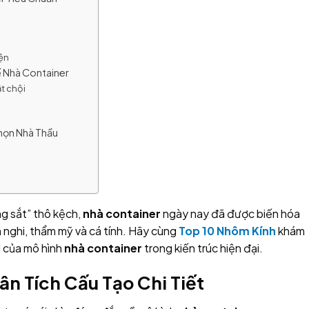
iện
ế Nhà Container
t chội
Chọn Nhà Thầu
g sắt” thô kệch,
nhà container
ngày nay đã được biến hóa
 nghi, thẩm mỹ và cá tính. Hãy cùng
Top 10 Nhôm Kính
khám
i của mô hình
nhà container
trong kiến trúc hiện đại.
ân Tích Cấu Tạo Chi Tiết