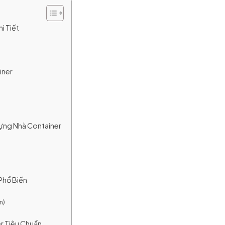
i Tiết
iner
Dựng Nhà Container
Phổ Biến
m)
r Tiêu Chuẩn