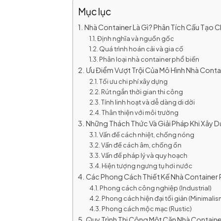
Mục lục
Nhà Container Là Gì? Phân Tích Cấu Tạo Ch
Định nghĩa và nguồn gốc
Quá trình hoán cải và gia cố
Phân loại nhà container phổ biến
Ưu Điểm Vượt Trội Của Mô Hình Nhà Conta
Tối ưu chi phí xây dựng
Rút ngắn thời gian thi công
Tính linh hoạt và dễ dàng di dời
Thân thiện với môi trường
Những Thách Thức Và Giải Pháp Khi Xây 
Vấn đề cách nhiệt, chống nóng
Vấn đề cách âm, chống ồn
Vấn đề pháp lý và quy hoạch
Hiện tượng ngưng tụ hơi nước
Các Phong Cách Thiết Kế Nhà Container 
Phong cách công nghiệp (Industrial)
Phong cách hiện đại tối giản (Minimalis
Phong cách mộc mạc (Rustic)
Quy Trình Thi Công Một Căn Nhà Containe