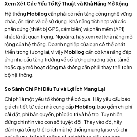
Xem Xét Các Yếu Tố Kỹ Thuật và Khả Năng Mở Rộng
Hệ thống
Mobilog
cần phải có nền tảng công nghệ vững
chắc, ổn định và dễ sử dụng. Khả năng tích hợp với các
phần cứng (thiết bị GPS, cảm biến) và phần mềm (API)
khác là rất quan trọng. Ngoài ra, hãy xem xét khả năng mở
rộng của hệ thống. Doanh nghiệp của bạn có thể phát
triển trong tương lai, vì vậy
Mobilog
cần có khả năng đáp
ứng nhu cầu tăng trưởng về số lượng phương tiện, tài xế
hoặc quy mô hoạt động mà không cần phải thay thế toàn
bộ hệ thống.
So Sánh Chi Phí Đầu Tư và Lợi Ích Mang Lại
Chi phí là một yếu tố không thể bỏ qua. Hãy yêu cầu báo
giá chi tiết từ các nhà cung cấp
Mobilog
, bao gồm chi phí
cài đặt, phí bản quyền, phí bảo trì và hỗ trợ. Tuy nhiên,
đừng chỉ nhìn vào con số tuyệt đối. Thay vào đó, hãy
đánh giá tổng thể lợi ích mà hệ thống mang lại so với chi