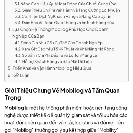
Nâng Cao Hiệu Quả Hoạt Động Của Chuỗi Cung Ứng
Giảm Thiểu Chi Phí Vận Hành và Tăng Cường Lợi Nhuận
Cải Thiện Dịch Vụ Khách Hàng và Nâng Cao Uy Tín
Đảm Bảo An Toàn Giao Thông và An Ninh Hàng Hóa
Lựa Chọn Hệ Thống Mobilog Phù Hợp Cho Doanh
Nghiệp Của Bạn
Đánh Giá Nhu Cầu Cụ Thể Của Doanh Nghiệp
Xem Xét Các Yếu Tố Kỹ Thuật và Khả Năng Mở Rộng
So Sánh Chi Phí Đầu Tư và Lợi Ích Mang Lại
Hỗ Trợ Khách Hàng và Bảo Mật Dữ Liệu
Triển Khai và Vận Hành Mobilog Hiệu Quả
Kết Luận
Giới Thiệu Chung Về Mobilog và Tầm Quan
Trọng
Mobilog
là một hệ thống phần mềm hoặc nền tảng công
nghệ được thiết kế để quản lý, giám sát và tối ưu hóa các
hoạt động liên quan đến vận tải, logistics và đội xe. Tên
gọi “Mobilog” thường gợi ý sự kết hợp giữa “Mobility”