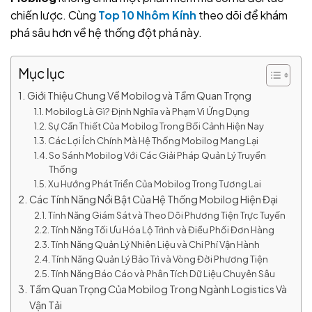
chiến lược. Cùng
Top 10 Nhôm Kính
theo dõi để khám
phá sâu hơn về hệ thống đột phá này.
Mục lục
Giới Thiệu Chung Về Mobilog và Tầm Quan Trọng
Mobilog Là Gì? Định Nghĩa và Phạm Vi Ứng Dụng
Sự Cần Thiết Của Mobilog Trong Bối Cảnh Hiện Nay
Các Lợi Ích Chính Mà Hệ Thống Mobilog Mang Lại
So Sánh Mobilog Với Các Giải Pháp Quản Lý Truyền
Thống
Xu Hướng Phát Triển Của Mobilog Trong Tương Lai
Các Tính Năng Nổi Bật Của Hệ Thống Mobilog Hiện Đại
Tính Năng Giám Sát và Theo Dõi Phương Tiện Trực Tuyến
Tính Năng Tối Ưu Hóa Lộ Trình và Điều Phối Đơn Hàng
Tính Năng Quản Lý Nhiên Liệu và Chi Phí Vận Hành
Tính Năng Quản Lý Bảo Trì và Vòng Đời Phương Tiện
Tính Năng Báo Cáo và Phân Tích Dữ Liệu Chuyên Sâu
Tầm Quan Trọng Của Mobilog Trong Ngành Logistics Và
Vận Tải