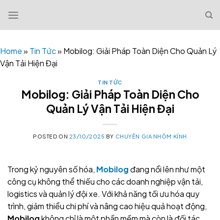
Skip
to
content
Home
»
Tin Tức
»
Mobilog: Giải Pháp Toàn Diện Cho Quản Lý
Vận Tải Hiện Đại
TIN TỨC
Mobilog: Giải Pháp Toàn Diện Cho
Quản Lý Vận Tải Hiện Đại
POSTED ON
23/10/2025
BY
CHUYÊN GIA NHÔM KÍNH
Trong kỷ nguyên số hóa,
Mobilog
đang nổi lên như một
công cụ không thể thiếu cho các doanh nghiệp vận tải,
logistics và quản lý đội xe. Với khả năng tối ưu hóa quy
trình, giảm thiểu chi phí và nâng cao hiệu quả hoạt động,
Mobilog
không chỉ là một phần mềm mà còn là đối tác