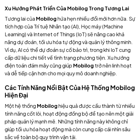
Xu Hướng Phát Triển Của Mobilog Trong Tương Lai
Tương lai của
Mobilog
hứa hẹn nhiều đổi mới hơn nữa. Sự
tích hợp của Trí tuệ Nhân tạo (AI), Học máy (Machine
Learning) và Internet of Things (IoT) sẽ nâng cao khả
năng dự đoán, tối ưu hóa tự động và quản lý thông minh.
Ví dụ, AI có thể dự đoán sự cố bảo trì, trong khi IoT cung
cấp dữ liệu chi tiết về tình trạng phương tiện. Xu hướng
điện toán đám mây cũng giúp
Mobilog
trở nên linh hoạt
và dễ tiếp cận hơn cho mọi quy mô doanh nghiệp.
Các Tính Năng Nổi Bật Của Hệ Thống Mobilog
Hiện Đại
Một hệ thống
Mobilog
hiệu quả được cấu thành từ nhiều
tính năng cốt lõi, hoạt động đồng bộ để tạo nên một giải
pháp quản lý mạnh mẽ. Những tính năng này không chỉ
giúp tối ưu hóa hoạt động mà còn cung cấp cái nhìn sâu
sắc về toàn bộ quy trình vận tải.