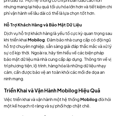
phí đầu tư. Một hệ thống có chi phí ban đầu cao hơn
nhưng mang lại hiệu quả tối ưu hóa lớn hơn và tiết kiệm chi
phí vận hành về lâu dài có thể là lựa chọn tốt hơn.
Hỗ Trợ Khách Hàng và Bảo Mật Dữ Liệu
Dịch vụ hỗ trợ khách hàng là yếu tố cực kỳ quan trọng sau
khi triển khai
Mobilog
. Đảm bảo nhà cung cấp có đội ngũ
hỗ trợ chuyên nghiệp, sẵn sàng giải đáp thắc mắc và xử lý
sự cố kịp thời. Ngoài ra, hãy tìm hiểu về các biện pháp
bảo mật dữ liệu mà nhà cung cấp áp dụng. Thông tin về vị
trí phương tiện, lộ trình, hàng hóa là những dữ liệu nhạy
cảm, cần được bảo vệ an toàn khỏi các mối đe dọa an
ninh mạng.
Triển Khai và Vận Hành Mobilog Hiệu Quả
Việc triển khai và vận hành một hệ thống
Mobilog
đòi hỏi
một kế hoạch rõ ràng và sự phối hợp chặt chẽ.