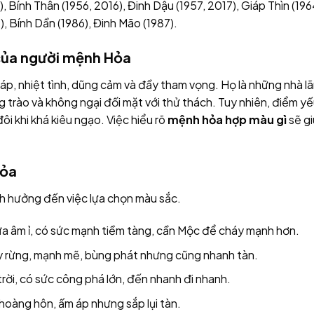
 Bính Thân (1956, 2016), Đinh Dậu (1957, 2017), Giáp Thìn (196
), Bính Dần (1986), Đinh Mão (1987).
 của người mệnh Hỏa
p, nhiệt tình, dũng cảm và đầy tham vọng. Họ là những nhà l
g trào và không ngại đối mặt với thử thách. Tuy nhiên, điểm y
đôi khi khá kiêu ngạo. Việc hiểu rõ
mệnh hỏa hợp màu gì
sẽ g
Hỏa
ảnh hưởng đến việc lựa chọn màu sắc.
a âm ỉ, có sức mạnh tiềm tàng, cần Mộc để cháy mạnh hơn.
 rừng, mạnh mẽ, bùng phát nhưng cũng nhanh tàn.
trời, có sức công phá lớn, đến nhanh đi nhanh.
oàng hôn, ấm áp nhưng sắp lụi tàn.