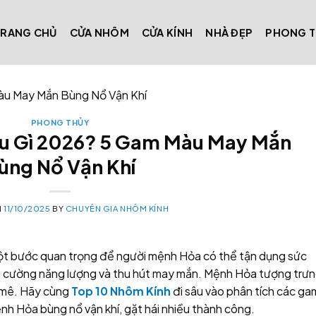
TRANG CHỦ
CỬA NHÔM
CỬA KÍNH
NHÀ ĐẸP
PHONG 
u May Mắn Bùng Nổ Vận Khí
PHONG THỦY
u Gì 2026? 5 Gam Màu May Mắn
ùng Nổ Vận Khí
N
11/10/2025
BY
CHUYÊN GIA NHÔM KÍNH
ột bước quan trọng để người mệnh Hỏa có thể tận dụng sức
 cường năng lượng và thu hút may mắn. Mệnh Hỏa tượng trư
m mê. Hãy cùng
Top 10 Nhôm Kính
đi sâu vào phân tích các ga
h Hỏa bùng nổ vận khí, gặt hái nhiều thành công.