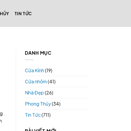
THỦY
TIN TỨC
DANH MỤC
Cửa Kính
(19)
Cửa nhôm
(41)
Nhà Đẹp
(26)
Phong Thủy
(34)
ng
Tin Tức
(711)
m
BÀI VIẾT MỚI