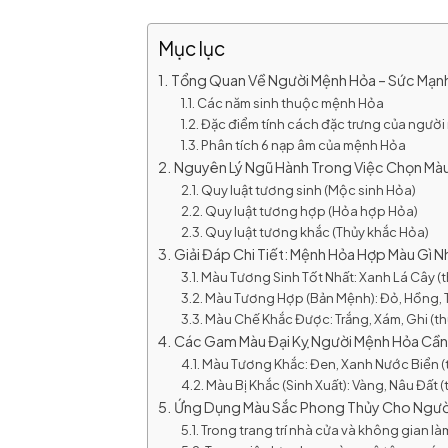
Mục lục
Tổng Quan Về Người Mệnh Hỏa – Sức Mạn
Các năm sinh thuộc mệnh Hỏa
Đặc điểm tính cách đặc trưng của ngườ
Phân tích 6 nạp âm của mệnh Hỏa
Nguyên Lý Ngũ Hành Trong Việc Chọn Mà
Quy luật tương sinh (Mộc sinh Hỏa)
Quy luật tương hợp (Hỏa hợp Hỏa)
Quy luật tương khắc (Thủy khắc Hỏa)
Giải Đáp Chi Tiết: Mệnh Hỏa Hợp Màu Gì N
Màu Tương Sinh Tốt Nhất: Xanh Lá Cây 
Màu Tương Hợp (Bản Mệnh): Đỏ, Hồng, 
Màu Chế Khắc Được: Trắng, Xám, Ghi (t
Các Gam Màu Đại Kỵ Người Mệnh Hỏa Cần
Màu Tương Khắc: Đen, Xanh Nước Biển (
Màu Bị Khắc (Sinh Xuất): Vàng, Nâu Đất 
Ứng Dụng Màu Sắc Phong Thủy Cho Ngườ
Trong trang trí nhà cửa và không gian là