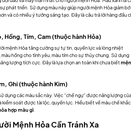
g dồi dào và may mắn nhất cho người mệnh Hỏa. Màu xanh lá c
à sự phát triển. Sử dụng màu này giúp người mệnh Hỏa giảm bớ
hơn và có nhiều ý tưởng sáng tạo. Đây là câu trả lời hàng đầu 
, Hồng, Tím, Cam (thuộc hành Hỏa)
i mệnh Hỏa tăng cường sự tự tin, quyền lực và lòng nhiệt
 màu hồng cho tình yêu, màu tím cho sự thủy chung. Sử dụng
ăng lượng tích cực. Đây là lựa chọn an toàn khi chưa biết
mện
m, Ghi (thuộc hành Kim)
sử dụng các màu sắc này. Việc “chế ngự” được năng lượng củ
 kiểm soát được tài lộc, quyền lực. Hiểu biết về màu chế khắc
ỏa hợp màu gì
.
ười Mệnh Hỏa Cần Tránh Xa