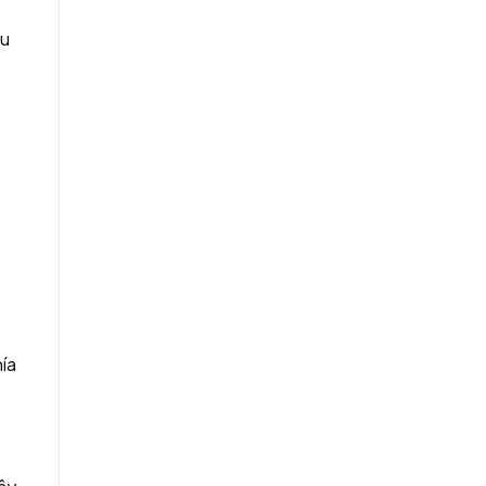
àu
ía