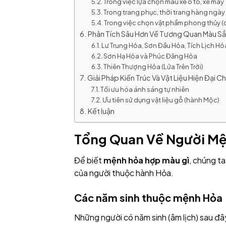
Trong việc lựa chọn màu xe ô tô, xe máy
Trong trang phục, thời trang hàng ngày
Trong việc chọn vật phẩm phong thủy (
Phân Tích Sâu Hơn Về Tương Quan Màu S
Lư Trung Hỏa, Sơn Đầu Hỏa, Tích Lịch Hỏ
Sơn Hạ Hỏa và Phúc Đăng Hỏa
Thiên Thượng Hỏa (Lửa Trên Trời)
Giải Pháp Kiến Trúc Và Vật Liệu Hiện Đại 
Tối ưu hóa ánh sáng tự nhiên
Ưu tiên sử dụng vật liệu gỗ (hành Mộc)
Kết luận
Tổng Quan Về Người Mệ
Để biết
mệnh hỏa hợp màu gì
, chúng t
của người thuộc hành Hỏa.
Các năm sinh thuộc mệnh Hỏa
Những người có năm sinh (âm lịch) sau đây