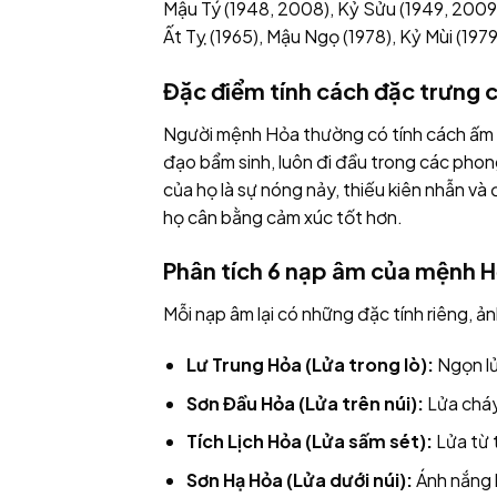
Mậu Tý (1948, 2008), Kỷ Sửu (1949, 2009),
Ất Tỵ (1965), Mậu Ngọ (1978), Kỷ Mùi (1979
Đặc điểm tính cách đặc trưng
Người mệnh Hỏa thường có tính cách ấm á
đạo bẩm sinh, luôn đi đầu trong các phon
của họ là sự nóng nảy, thiếu kiên nhẫn và 
họ cân bằng cảm xúc tốt hơn.
Phân tích 6 nạp âm của mệnh 
Mỗi nạp âm lại có những đặc tính riêng, 
Lư Trung Hỏa (Lửa trong lò):
Ngọn lử
Sơn Đầu Hỏa (Lửa trên núi):
Lửa cháy
Tích Lịch Hỏa (Lửa sấm sét):
Lửa từ 
Sơn Hạ Hỏa (Lửa dưới núi):
Ánh nắng h