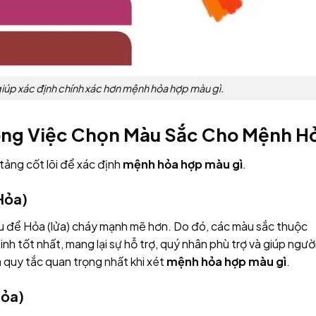
iúp xác định chính xác hơn mệnh hỏa hợp màu gì.
ong Việc Chọn Màu Sắc Cho Mệnh H
tảng cốt lõi để xác định
mệnh hỏa hợp màu gì
.
Hỏa)
ệu để Hỏa (lửa) cháy mạnh mẽ hơn. Do đó, các màu sắc thuộc
h tốt nhất, mang lại sự hỗ trợ, quý nhân phù trợ và giúp ngườ
 quy tắc quan trọng nhất khi xét
mệnh hỏa hợp màu gì
.
Hỏa)