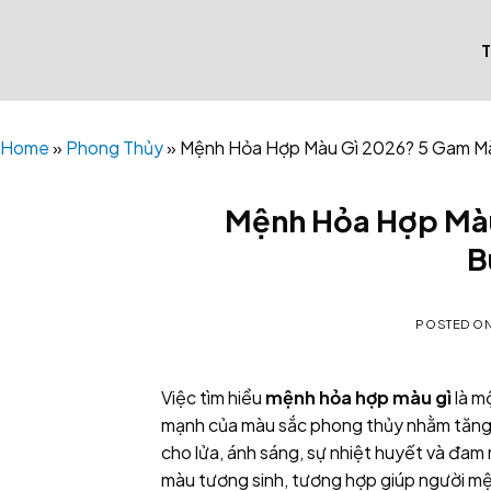
Skip
to
content
Home
»
Phong Thủy
»
Mệnh Hỏa Hợp Màu Gì 2026? 5 Gam Mà
Mệnh Hỏa Hợp Mà
B
POSTED O
Việc tìm hiểu
mệnh hỏa hợp màu gì
là m
mạnh của màu sắc phong thủy nhằm tăng
cho lửa, ánh sáng, sự nhiệt huyết và đa
màu tương sinh, tương hợp giúp người mện