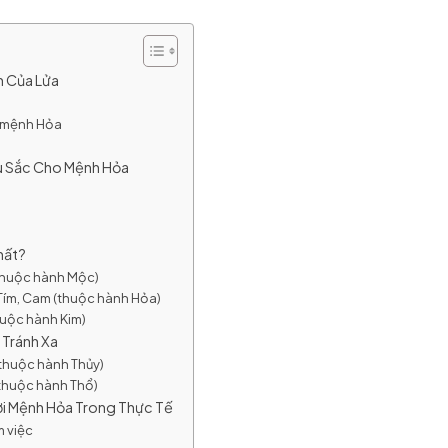
h Của Lửa
i mệnh Hỏa
u Sắc Cho Mệnh Hỏa
hất?
(thuộc hành Mộc)
Tím, Cam (thuộc hành Hỏa)
huộc hành Kim)
 Tránh Xa
thuộc hành Thủy)
(thuộc hành Thổ)
i Mệnh Hỏa Trong Thực Tế
m việc