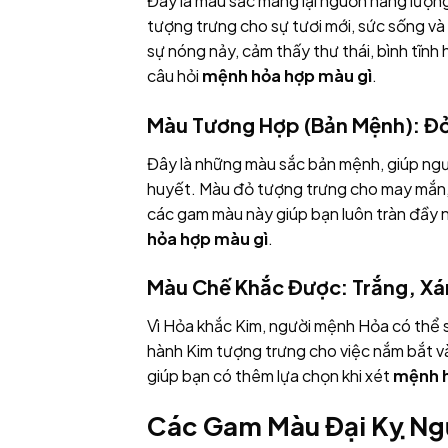
Đây là màu sắc mang lại nguồn năng lượn
tượng trưng cho sự tươi mới, sức sống v
sự nóng nảy, cảm thấy thư thái, bình tĩnh 
câu hỏi
mệnh hỏa hợp màu gì
.
Màu Tương Hợp (Bản Mệnh): Đỏ
Đây là những màu sắc bản mệnh, giúp ngườ
huyết. Màu đỏ tượng trưng cho may mắn,
các gam màu này giúp bạn luôn tràn đầy n
hỏa hợp màu gì
.
Màu Chế Khắc Được: Trắng, Xá
Vì Hỏa khắc Kim, người mệnh Hỏa có thể 
hành Kim tượng trưng cho việc nắm bắt và
giúp bạn có thêm lựa chọn khi xét
mệnh h
Các Gam Màu Đại Kỵ Ng