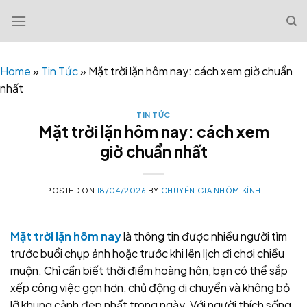
Skip
to
content
Home
»
Tin Tức
»
Mặt trời lặn hôm nay: cách xem giờ chuẩn
nhất
TIN TỨC
Mặt trời lặn hôm nay: cách xem
giờ chuẩn nhất
POSTED ON
18/04/2026
BY
CHUYÊN GIA NHÔM KÍNH
Mặt trời lặn hôm nay
là thông tin được nhiều người tìm
trước buổi chụp ảnh hoặc trước khi lên lịch đi chơi chiều
muộn. Chỉ cần biết thời điểm hoàng hôn, bạn có thể sắp
xếp công việc gọn hơn, chủ động di chuyển và không bỏ
lỡ khung cảnh đẹp nhất trong ngày. Với người thích sống