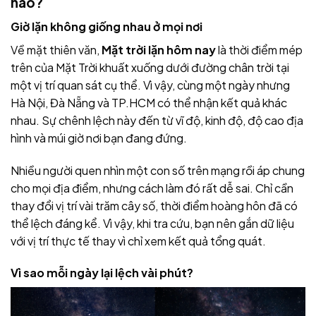
nào?
Giờ lặn không giống nhau ở mọi nơi
Về mặt thiên văn,
Mặt trời lặn hôm nay
là thời điểm mép
trên của Mặt Trời khuất xuống dưới đường chân trời tại
một vị trí quan sát cụ thể. Vì vậy, cùng một ngày nhưng
Hà Nội, Đà Nẵng và TP.HCM có thể nhận kết quả khác
nhau. Sự chênh lệch này đến từ vĩ độ, kinh độ, độ cao địa
hình và múi giờ nơi bạn đang đứng.
Nhiều người quen nhìn một con số trên mạng rồi áp chung
cho mọi địa điểm, nhưng cách làm đó rất dễ sai. Chỉ cần
thay đổi vị trí vài trăm cây số, thời điểm hoàng hôn đã có
thể lệch đáng kể. Vì vậy, khi tra cứu, bạn nên gắn dữ liệu
với vị trí thực tế thay vì chỉ xem kết quả tổng quát.
Vì sao mỗi ngày lại lệch vài phút?