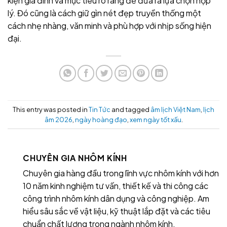
kiện gia đình và mục tiêu rõ ràng để đưa ra lựa chọn hợp
lý. Đó cũng là cách giữ gìn nét đẹp truyền thống một
cách nhẹ nhàng, văn minh và phù hợp với nhịp sống hiện
đại.
This entry was posted in
Tin Tức
and tagged
âm lịch Việt Nam
,
lịch
âm 2026
,
ngày hoàng đạo
,
xem ngày tốt xấu
.
CHUYÊN GIA NHÔM KÍNH
Chuyên gia hàng đầu trong lĩnh vực nhôm kính với hơn
10 năm kinh nghiệm tư vấn, thiết kế và thi công các
công trình nhôm kính dân dụng và công nghiệp. Am
hiểu sâu sắc về vật liệu, kỹ thuật lắp đặt và các tiêu
chuẩn chất lượng trong ngành nhôm kính.