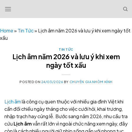
Skip
to
content
Home
»
Tin Tức
»
Lịch âm năm 2026 và lưu ý khi xem ngày tốt
xấu
TIN TỨC
Lịch âm năm 2026 và lưu ý khi xem
ngày tốt xấu
POSTED ON
24/03/2026
BY
CHUYÊN GIA NHÔM KÍNH
Lịch âm
là công cụ quen thuộc với nhiều gia đình Việt khi
cần đối chiếu ngày tháng cho việc cưới hỏi, khai trương,
nhập trạch hay cúng lễ. Bước sang năm 2026, nhu cầu tra
cứu
Lịch âm
vẫn rất lớn vì ngoài chức năng xem ngày, đây
còn là cách nhiều người giữ nhịp sống gắn với phong tục