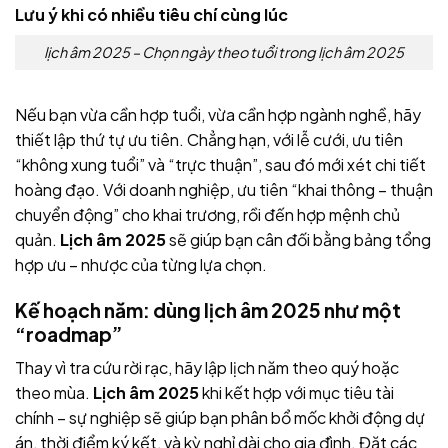
Lưu ý khi có nhiều tiêu chí cùng lúc
lịch âm 2025 – Chọn ngày theo tuổi trong lịch âm 2025
Nếu bạn vừa cần hợp tuổi, vừa cần hợp ngành nghề, hãy
thiết lập thứ tự ưu tiên. Chẳng hạn, với lễ cưới, ưu tiên
“không xung tuổi” và “trực thuận”, sau đó mới xét chi tiết
hoàng đạo. Với doanh nghiệp, ưu tiên “khai thông – thuận
chuyển động” cho khai trương, rồi đến hợp mệnh chủ
quản.
Lịch âm 2025
sẽ giúp bạn cân đối bằng bảng tổng
hợp ưu – nhược của từng lựa chọn.
Kế hoạch năm: dùng
lịch âm 2025
như một
“roadmap”
Thay vì tra cứu rời rạc, hãy lập lịch năm theo quý hoặc
theo mùa.
Lịch âm 2025
khi kết hợp với mục tiêu tài
chính – sự nghiệp sẽ giúp bạn phân bổ mốc khởi động dự
án, thời điểm ký kết, và kỳ nghỉ dài cho gia đình. Đặt các