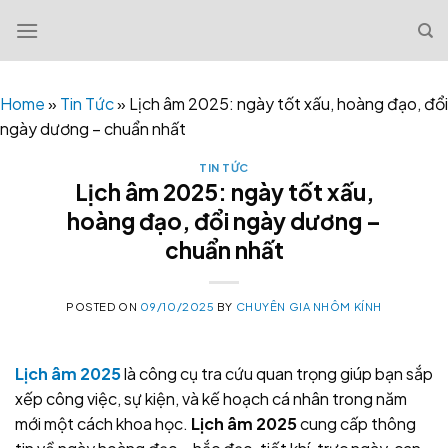
Skip
to
content
Home
»
Tin Tức
»
Lịch âm 2025: ngày tốt xấu, hoàng đạo, đổi
ngày dương – chuẩn nhất
TIN TỨC
Lịch âm 2025: ngày tốt xấu,
hoàng đạo, đổi ngày dương –
chuẩn nhất
POSTED ON
09/10/2025
BY
CHUYÊN GIA NHÔM KÍNH
Lịch âm 2025
là công cụ tra cứu quan trọng giúp bạn sắp
xếp công việc, sự kiện, và kế hoạch cá nhân trong năm
mới một cách khoa học.
Lịch âm 2025
cung cấp thông