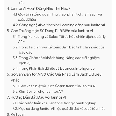
xác
Janitor AI Hoạt Động Như Thế Nào?
Quy trình tổng quan: Thu thập, phân tích, làm sạch và
xuất dữ liệu
Công nghệ AI và Machine Learning đằng sau Janitor AI
Các Trường Hợp Sử Dụng Phổ Biến của Janitor AI
Trong Marketing và Sales: Tối ưu hóa chiến dịch, quản lý
CRM
Trong Tài chính và Kế toán: Đảm bảo tính chính xác của
báo cáo
Trong Chăm sóc khách hàng: Nâng cao trải nghiệm
dịch vụ
Trong Phân tích dữ liệu và Business Intelligence
So Sánh Janitor AI Với Các Giải Pháp Làm Sạch Dữ Liệu
Khác
Điểm khác biệt và ưu thế cạnh tranh của Janitor AI
Khi nào nên chọn Janitor AI?
Hướng Dẫn Bắt Đầu Với Janitor AI
Các bước triển khai Janitor AI trong doanh nghiệp
Mẹo sử dụng Janitor AI hiệu quả để đạt kết quả tốt nhất
Kết Luận