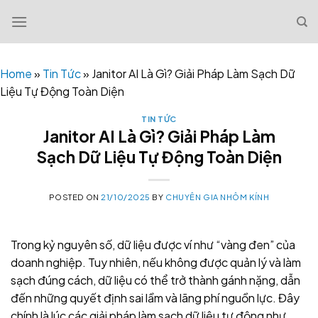
Skip
to
content
Home
»
Tin Tức
»
Janitor AI Là Gì? Giải Pháp Làm Sạch Dữ
Liệu Tự Động Toàn Diện
TIN TỨC
Janitor AI Là Gì? Giải Pháp Làm
Sạch Dữ Liệu Tự Động Toàn Diện
POSTED ON
21/10/2025
BY
CHUYÊN GIA NHÔM KÍNH
Trong kỷ nguyên số, dữ liệu được ví như “vàng đen” của
doanh nghiệp. Tuy nhiên, nếu không được quản lý và làm
sạch đúng cách, dữ liệu có thể trở thành gánh nặng, dẫn
đến những quyết định sai lầm và lãng phí nguồn lực. Đây
chính là lúc các giải pháp làm sạch dữ liệu tự động như