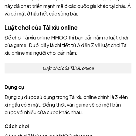
này đã phát triển mạnh mẽ ở các quốc gia khác tại châu Á
và có mặt ở hầu hết các sòng bài.
Luật chơi của Tài xỉu online
Để chơi Tài xỉu online MMOO thì bạn cần nắm rõ luật chơi
của game. Dưới đây là chi tiết từ A đến Z về luật chơi Tài
xỉu online mà người chơi cần nắm:
Luật chơi của Tài xỉu online
Dụng cụ
Dụng cụ được sử dụng trong Tài xỉu online chính là 3 viên
xí ngầu có 6 mặt. Đồng thời, ván game sẽ có một bàn
cược với nhiều cửa cược khác nhau.
Cách chơi