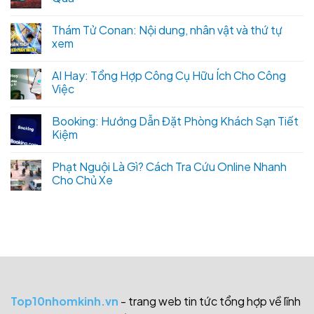
Thám Tử Conan: Nội dung, nhân vật và thứ tự
xem
AI Hay: Tổng Hợp Công Cụ Hữu Ích Cho Công
Việc
Booking: Hướng Dẫn Đặt Phòng Khách Sạn Tiết
Kiệm
Phạt Nguội Là Gì? Cách Tra Cứu Online Nhanh
Cho Chủ Xe
Top10nhomkinh.vn
- trang web tin tức tổng hợp về lĩnh