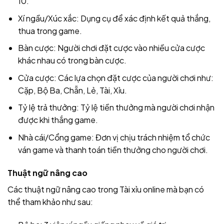
10.
Xí ngầu/Xúc xắc: Dụng cụ để xác định kết quả thắng,
thua trong game.
Bàn cược: Người chơi đặt cược vào nhiều cửa cược
khác nhau có trong bàn cược.
Cửa cược: Các lựa chọn đặt cược của người chơi như:
Cặp, Bộ Ba, Chẵn, Lẻ, Tài, Xỉu.
Tỷ lệ trả thưởng: Tỷ lệ tiền thưởng mà người chơi nhận
được khi thắng game.
Nhà cái/Cổng game: Đơn vị chịu trách nhiệm tổ chức
ván game và thanh toán tiền thưởng cho người chơi.
Thuật ngữ nâng cao
Các thuật ngữ nâng cao trong Tài xỉu online mà bạn có
thể tham khảo như sau: