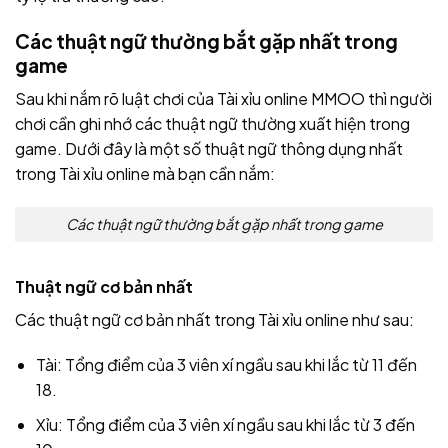
Các thuật ngữ thường bắt gặp nhất trong
game
Sau khi nắm rõ luật chơi của Tài xỉu online MMOO thì người
chơi cần ghi nhớ các thuật ngữ thường xuất hiện trong
game. Dưới đây là một số thuật ngữ thông dụng nhất
trong Tài xỉu online mà bạn cần nắm:
Các thuật ngữ thường bắt gặp nhất trong game
Thuật ngữ cơ bản nhất
Các thuật ngữ cơ bản nhất trong Tài xỉu online như sau:
Tài: Tổng điểm của 3 viên xí ngầu sau khi lắc từ 11 đến
18.
Xỉu: Tổng điểm của 3 viên xí ngầu sau khi lắc từ 3 đến