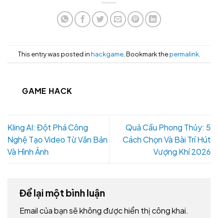
This entry was posted in
hackgame
. Bookmark the
permalink
.
GAME HACK
Kling AI: Đột Phá Công
Quả Cầu Phong Thủy: 5
Nghệ Tạo Video Từ Văn Bản
Cách Chọn Và Bài Trí Hút
Và Hình Ảnh
Vượng Khí 2026
Để lại một bình luận
Email của bạn sẽ không được hiển thị công khai.