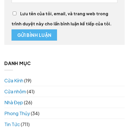
Lưu tên của tôi, email, và trang web trong
trình duyệt này cho lần bình luận kế tiếp của tôi.
DANH MỤC
Cửa Kính
(19)
Cửa nhôm
(41)
Nhà Đẹp
(26)
Phong Thủy
(34)
Tin Tức
(711)