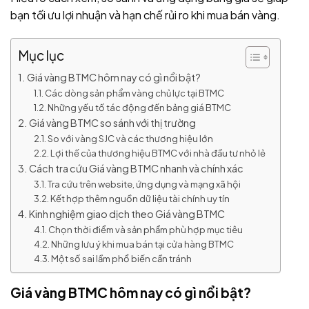
bạn tối ưu lợi nhuận và hạn chế rủi ro khi mua bán vàng.
Mục lục
Giá vàng BTMC hôm nay có gì nổi bật?
Các dòng sản phẩm vàng chủ lực tại BTMC
Những yếu tố tác động đến bảng giá BTMC
Giá vàng BTMC so sánh với thị trường
So với vàng SJC và các thương hiệu lớn
Lợi thế của thương hiệu BTMC với nhà đầu tư nhỏ lẻ
Cách tra cứu Giá vàng BTMC nhanh và chính xác
Tra cứu trên website, ứng dụng và mạng xã hội
Kết hợp thêm nguồn dữ liệu tài chính uy tín
Kinh nghiệm giao dịch theo Giá vàng BTMC
Chọn thời điểm và sản phẩm phù hợp mục tiêu
Những lưu ý khi mua bán tại cửa hàng BTMC
Một số sai lầm phổ biến cần tránh
Giá vàng BTMC hôm nay có gì nổi bật?