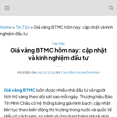
Skip
to
content
Home
»
Tin Tức
»
Giá vàng BTMC hôm nay: cập nhật và kinh
nghiệm đầu tư
TIN TỨC
Giá vàng BTMC hôm nay: cập nhật
và kinh nghiệm đầu tư
POSTED ON
08/12/2025
BY
CHUYÊN GIA NHÔM KÍNH
Giá vàng BTMC
luôn được nhiều nhà đầu tư và người
tích trữ vàng theo dõi sát sao mỗi ngày. Thương hiệu Bảo
Tín Minh Châu có hệ thống bảng giá minh bạch, cập nhật
liên tục theo biến động thị trường trong nước và quốc tế.
Hiểu rõ cách xem, so sánh và ứng dụng bảng giá sẽ giúp