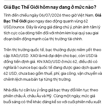
Giá Bạc Thế Giới hôm nay đang ở mức nào?
Tính đến chiều ngày 06/07/2026 theo giờ Việt Nam,
Giá
Bạc Thế Giới
giao ngay dao động quanh vùng 62
USD/ounce. Đây là vùng giá đáng chú ý, phản ánh tâm lý
tích cực của dòng tiền đối với nhóm kim loại quý sau giai
đoạn biến động mạnh của thị trường tài chính.
Trên thị trường quốc tế, bạc thường được niêm yết theo
cặp XAG/USD. XAG là mã đại diện cho bạc, còn USD là
đồng tiền định giá. Khi XAG/USD ở mức 62, điều đó có
nghĩa là 1 ounce bạc quốc tế đang được giao dịch quanh
62 USD, chưa bao gồm thuế, phí, gia công, vận chuyển và
chênh lệch mua bán tại từng thị trường.
Nhà đầu tư cần lưu ý rằng giá bạc thay đổi liên tục theo
phiên châu Á, châu Âu và Mỹ. Cùng một ngày, mức giá
buổi sáng có thể khác đáng kể so với cuối phiên nếu xuất