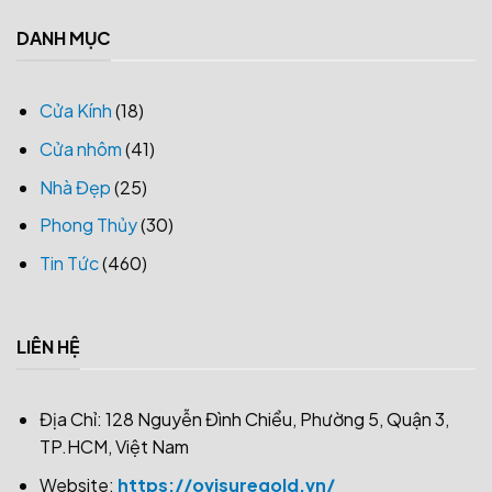
DANH MỤC
Cửa Kính
(18)
Cửa nhôm
(41)
Nhà Đẹp
(25)
Phong Thủy
(30)
Tin Tức
(460)
LIÊN HỆ
Địa Chỉ: 128 Nguyễn Đình Chiểu, Phường 5, Quận 3,
TP.HCM, Việt Nam
Website:
https://ovisuregold.vn/