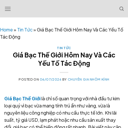
Skip
to
content
Home
»
Tin Tức
»
Giá Bạc Thế Giới Hôm Nay Và Các Yếu Tố
Tác Động
TIN TỨC
Giá Bạc Thế Giới Hôm Nay Và Các
Yếu Tố Tác Động
POSTED ON
06/07/2026
BY
CHUYÊN GIA NHÔM KÍNH
Giá Bạc Thế Giới
là chỉ số quan trọng với nhà đầu tư kim
loại quý vì bạc vừa mang tính trú ẩn như vàng, vừa là
nguyên liệu công nghiệp có nhu cầu thực tế lớn. Khi lãi
suất, tỷ giá USD, lạm phát hoặc nhu cầu sản xuất thay
đổi, giá bạc có thể biến động rất nhanh. Bài viết này cập