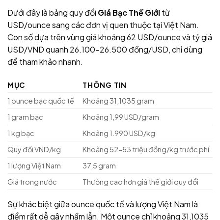
Dưới đây là bảng quy đổi
Giá Bạc Thế Giới
từ
USD/ounce sang các đơn vị quen thuộc tại Việt Nam.
Con số dựa trên vùng giá khoảng 62 USD/ounce và tỷ giá
USD/VND quanh 26.100-26.500 đồng/USD, chỉ dùng
để tham khảo nhanh.
MỤC
THÔNG TIN
1 ounce bạc quốc tế
Khoảng 31,1035 gram
1 gram bạc
Khoảng 1,99 USD/gram
1 kg bạc
Khoảng 1.990 USD/kg
Quy đổi VND/kg
Khoảng 52-53 triệu đồng/kg trước phí
1 lượng Việt Nam
37,5 gram
Giá trong nước
Thường cao hơn giá thế giới quy đổi
Sự khác biệt giữa ounce quốc tế và lượng Việt Nam là
điểm rất dễ gây nhầm lẫn. Một ounce chỉ khoảng 31,1035