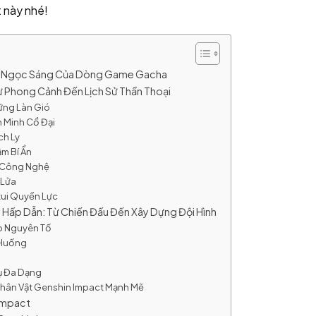
t này nhé!
iên Ngọc Sáng Của Dòng Game Gacha
ừ Phong Cảnh Đến Lịch Sử Thần Thoại
ững Làn Gió
n Minh Cổ Đại
ch Ly
ậm Bí Ẩn
à Công Nghệ
 Lửa
tui Quyền Lực
Hấp Dẫn: Từ Chiến Đấu Đến Xây Dựng Đội Hình
p Nguyên Tố
 Huống
hụ Đa Dạng
Nhân Vật Genshin Impact Mạnh Mẽ
Impact