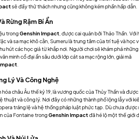
pact
sẽ đầy thử thách nhưng cũng không kém phần hấp dẫn.
Và Rừng Rậm Bí Ẩn
iệu trong
Genshin Impact
, được cai quản bởi Thảo Thần. Với 
đặc và sa mạc khô cằn, Sumeru là trung tâm của trí tuệ và học 
hu hút các học giả từ khắp nơi. Người chơi sẽ khám phá những 
văn minh cổ đại ẩn sâu dưới lớp cát sa mạc rộng lớn, giải mã
 Impact
.
ng Lý Và Công Nghệ
ăn hóa châu Âu thế kỷ 19, là vương quốc của Thủy Thần và được
 thuật và công lý. Nơi đây có những thành phố lộng lẫy với ki
pera tráng lệ và hệ thống pháp luật phức tạp. Dù chưa được 
n của Fontaine trong
Genshin Impact
đã hé lộ một thế giới 
nh Và Núi Lửa