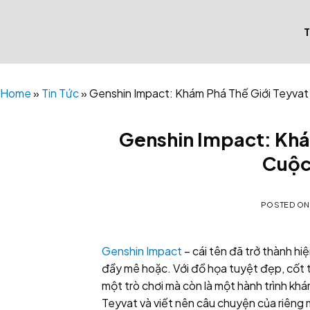
Skip
to
content
Home
»
Tin Tức
»
Genshin Impact: Khám Phá Thế Giới Teyvat
Genshin Impact: Khá
Cuộc
POSTED O
Genshin Impact
– cái tên đã trở thành hi
đầy mê hoặc. Với đồ họa tuyệt đẹp, cốt tr
một trò chơi mà còn là một hành trình k
Teyvat và viết nên câu chuyện của riêng