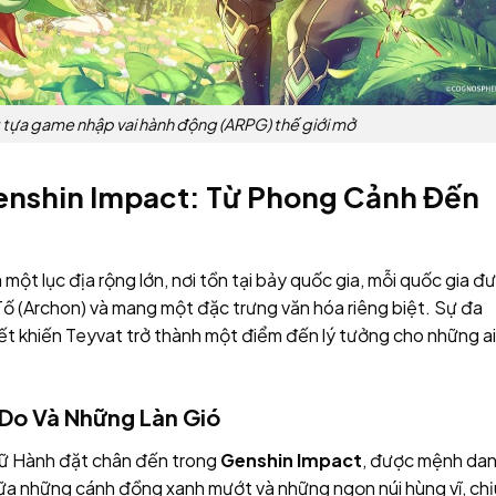
 tựa game nhập vai hành động (ARPG) thế giới mở
Genshin Impact: Từ Phong Cảnh Đến
à một lục địa rộng lớn, nơi tồn tại bảy quốc gia, mỗi quốc gia đ
 Tố (Archon) và mang một đặc trưng văn hóa riêng biệt. Sự đa
uyết khiến Teyvat trở thành một điểm đến lý tưởng cho những ai
Do Và Những Làn Gió
Lữ Hành đặt chân đến trong
Genshin Impact
, được mệnh da
iữa những cánh đồng xanh mướt và những ngọn núi hùng vĩ, chị