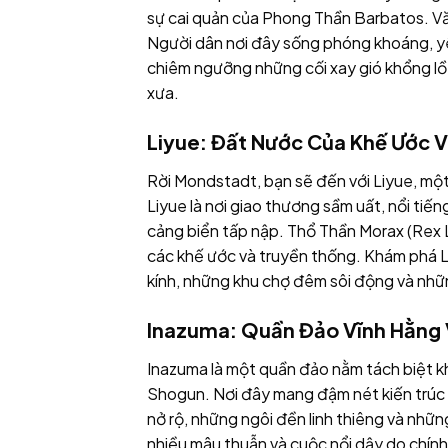
sự cai quản của Phong Thần Barbatos. Văn 
Người dân nơi đây sống phóng khoáng, yê
chiêm ngưỡng những cối xay gió khổng lồ,
xưa.
Liyue: Đất Nước Của Khế Ước V
Rời Mondstadt, bạn sẽ đến với Liyue, mộ
Liyue là nơi giao thương sầm uất, nổi tiế
cảng biển tấp nập. Thổ Thần Morax (Rex Lap
các khế ước và truyền thống. Khám phá 
kính, những khu chợ đêm sôi động và nhữ
Inazuma: Quần Đảo Vĩnh Hằng 
Inazuma là một quần đảo nằm tách biệt khỏ
Shogun. Nơi đây mang đậm nét kiến trúc 
nở rộ, những ngôi đền linh thiêng và nhữn
nhiều mâu thuẫn và cuộc nổi dậy do chín