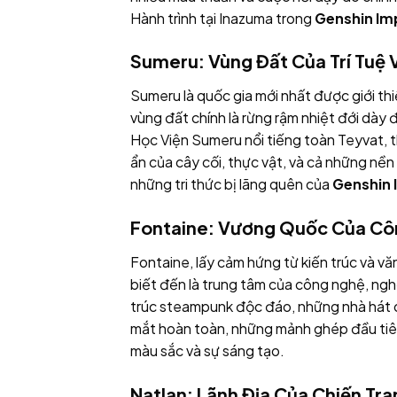
Hành trình tại Inazuma trong
Genshin Im
Sumeru: Vùng Đất Của Trí Tuệ 
Sumeru là quốc gia mới nhất được giới th
vùng đất chính là rừng rậm nhiệt đới dày 
Học Viện Sumeru nổi tiếng toàn Teyvat, t
ẩn của cây cối, thực vật, và cả những nền 
những tri thức bị lãng quên của
Genshin
Fontaine: Vương Quốc Của Cô
Fontaine, lấy cảm hứng từ kiến trúc và v
biết đến là trung tâm của công nghệ, nghệ
trúc steampunk độc đáo, những nhà hát o
mắt hoàn toàn, những mảnh ghép đầu tiê
màu sắc và sự sáng tạo.
Natlan: Lãnh Địa Của Chiến Tra