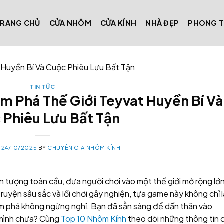
TRANG CHỦ
CỬA NHÔM
CỬA KÍNH
NHÀ ĐẸP
PHONG 
 Huyền Bí Và Cuộc Phiêu Lưu Bất Tận
TIN TỨC
m Phá Thế Giới Teyvat Huyền Bí Và
 Phiêu Lưu Bất Tận
N
24/10/2025
BY
CHUYÊN GIA NHÔM KÍNH
ện tượng toàn cầu, đưa người chơi vào một thế giới mở rộng lớ
uyện sâu sắc và lối chơi gây nghiện, tựa game này không chỉ l
hám phá không ngừng nghỉ. Bạn đã sẵn sàng để dấn thân vào
 mình chưa? Cùng
Top 10 Nhôm Kính
theo dõi những thông tin c