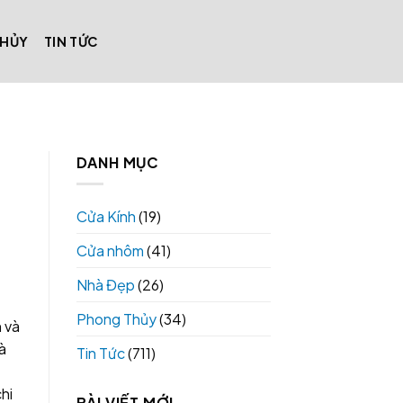
THỦY
TIN TỨC
DANH MỤC
Cửa Kính
(19)
Cửa nhôm
(41)
Nhà Đẹp
(26)
Phong Thủy
(34)
n và
à
Tin Tức
(711)
hi
BÀI VIẾT MỚI