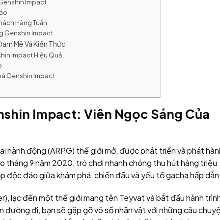
 Genshin Impact
Đáo
Thách Hàng Tuần
ống Genshin Impact
Đam Mê Và Kiến Thức
hin Impact Hiệu Quả
o
há Genshin Impact
nshin Impact: Viên Ngọc Sáng Của
ai hành động (ARPG) thế giới mở, được phát triển và phát hàn
o tháng 9 năm 2020, trò chơi nhanh chóng thu hút hàng triệu
hợp độc đáo giữa khám phá, chiến đấu và yếu tố gacha hấp dẫn
r), lạc đến một thế giới mang tên Teyvat và bắt đầu hành trìn
rên đường đi, bạn sẽ gặp gỡ vô số nhân vật với những câu chuy