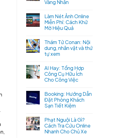
Vàng Nhẫn
Làm Nét Ảnh Online
Miễn Phí: Cách Khử
Mờ Hiệu Quả
Thám Tử Conan: Nội
dung, nhân vật và thứ
tự xem
AI Hay: Tổng Hợp
Công Cụ Hữu Ích
Cho Công Việc
Booking: Hướng Dẫn
h
Đặt Phòng Khách
Sạn Tiết Kiệm
.
Phạt Nguội Là Gì?
h
Cách Tra Cứu Online
Nhanh Cho Chủ Xe
ện,