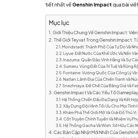
tiết nhất về
Genshin Impact
qua bài viế
Mục lục
Giới Thiệu Chung Về Genshin Impact: V
Thế Giới Teyvat Trong Genshin Impact: T
Mondstadt: Thành Phố Của Tự Do Và Nh
Liyue: Đất Nước Của Khế Ước Và Nền Vă
Inazuma: Quần Đảo Vĩnh Hằng Và Sự Cá
Sumeru: Vùng Đất Của Trí Tuệ Và Rừng R
Fontaine: Vương Quốc Của Công Lý V
Natlan: Lãnh Địa Của Chiến Tranh Và Núi
Snezhnaya: Đế Chế Của Băng Giá Và Fa
Genshin Impact Và Các Yếu Tố Gameplay 
Hệ Thống Chiến Đấu Đa Dạng Và Kết Hợ
Xây Dựng Đội Hình Tối Ưu Cho Mọi Tình
Khám Phá Thế Giới Mở Và Giải Đố Thú Vị
Cốt Truyện Chính Tuyến Và Nhiệm Vụ P
Hệ Thống Gacha Và Wish: Sở Hữu Các 
Các Bản Cập Nhật Mới Nhất Của Genshin 