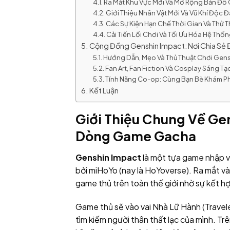
Ra Mắt Khu Vực Mới Và Mở Rộng Bản Đồ
Giới Thiệu Nhân Vật Mới Và Vũ Khí Độc 
Các Sự Kiện Hạn Chế Thời Gian Và Thử 
Cải Tiến Lối Chơi Và Tối Ưu Hóa Hệ Th
Cộng Đồng Genshin Impact: Nơi Chia Sẻ 
Hướng Dẫn, Mẹo Và Thủ Thuật Chơi Gens
Fan Art, Fan Fiction Và Cosplay Sáng Tạ
Tính Năng Co-op: Cùng Bạn Bè Khám P
Kết Luận
Giới Thiệu Chung Về Ge
Dòng Game Gacha
Genshin Impact
là một tựa game nhập v
bởi miHoYo (nay là HoYoverse). Ra mắt và
game thủ trên toàn thế giới nhờ sự kết 
Game thủ sẽ vào vai Nhà Lữ Hành (Travele
tìm kiếm người thân thất lạc của mình. T