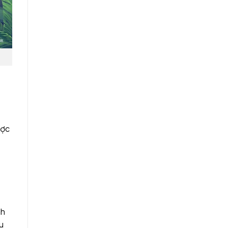
ược
nh
u