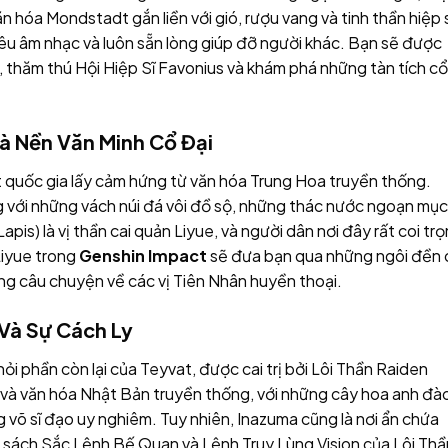
hóa Mondstadt gắn liền với gió, rượu vang và tinh thần hiệp s
u âm nhạc và luôn sẵn lòng giúp đỡ người khác. Bạn sẽ được
 thăm thú Hội Hiệp Sĩ Favonius và khám phá những tàn tích cổ
à Nền Văn Minh Cổ Đại
t quốc gia lấy cảm hứng từ văn hóa Trung Hoa truyền thống.
ng với những vách núi đá vôi đồ sộ, những thác nước ngoạn mục
is) là vị thần cai quản Liyue, và người dân nơi đây rất coi tr
Liyue trong
Genshin Impact
sẽ đưa bạn qua những ngôi đền 
ng câu chuyện về các vị Tiên Nhân huyền thoại.
Và Sự Cách Ly
i phần còn lại của Teyvat, được cai trị bởi Lôi Thần Raiden
và văn hóa Nhật Bản truyền thống, với những cây hoa anh đà
g võ sĩ đạo uy nghiêm. Tuy nhiên, Inazuma cũng là nơi ẩn chứa
h sách Sắc Lệnh Bế Quan và Lệnh Truy Lùng Vision của Lôi Thầ