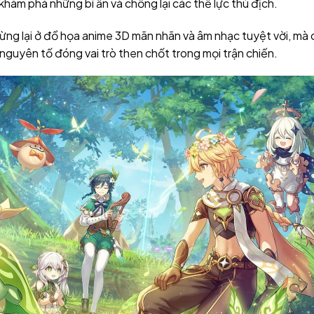
hám phá những bí ẩn và chống lại các thế lực thù địch.
ừng lại ở đồ họa anime 3D mãn nhãn và âm nhạc tuyệt vời, mà
nguyên tố đóng vai trò then chốt trong mọi trận chiến.