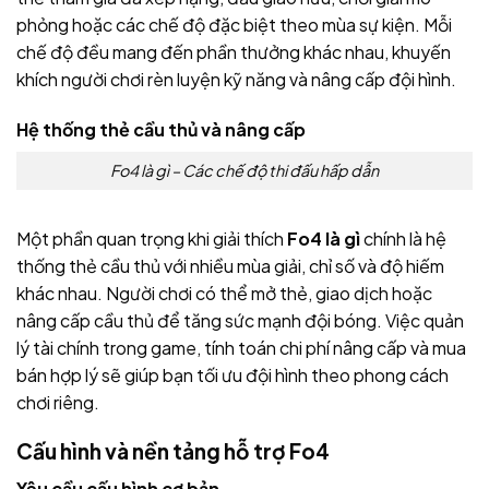
phỏng hoặc các chế độ đặc biệt theo mùa sự kiện. Mỗi
chế độ đều mang đến phần thưởng khác nhau, khuyến
khích người chơi rèn luyện kỹ năng và nâng cấp đội hình.
Hệ thống thẻ cầu thủ và nâng cấp
Fo4 là gì – Các chế độ thi đấu hấp dẫn
Một phần quan trọng khi giải thích
Fo4 là gì
chính là hệ
thống thẻ cầu thủ với nhiều mùa giải, chỉ số và độ hiếm
khác nhau. Người chơi có thể mở thẻ, giao dịch hoặc
nâng cấp cầu thủ để tăng sức mạnh đội bóng. Việc quản
lý tài chính trong game, tính toán chi phí nâng cấp và mua
bán hợp lý sẽ giúp bạn tối ưu đội hình theo phong cách
chơi riêng.
Cấu hình và nền tảng hỗ trợ Fo4
Yêu cầu cấu hình cơ bản