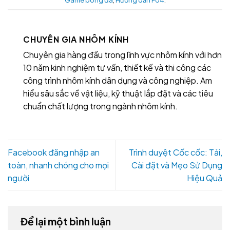
Game bóng đá
,
Hướng dẫn Fo4
.
CHUYÊN GIA NHÔM KÍNH
Chuyên gia hàng đầu trong lĩnh vực nhôm kính với hơn
10 năm kinh nghiệm tư vấn, thiết kế và thi công các
công trình nhôm kính dân dụng và công nghiệp. Am
hiểu sâu sắc về vật liệu, kỹ thuật lắp đặt và các tiêu
chuẩn chất lượng trong ngành nhôm kính.
Facebook đăng nhập an
Trình duyệt Cốc cốc: Tải,
toàn, nhanh chóng cho mọi
Cài đặt và Mẹo Sử Dụng
người
Hiệu Quả
Để lại một bình luận