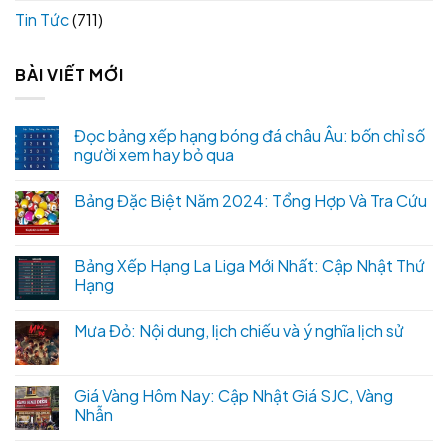
Tin Tức
(711)
BÀI VIẾT MỚI
Đọc bảng xếp hạng bóng đá châu Âu: bốn chỉ số
người xem hay bỏ qua
Bảng Đặc Biệt Năm 2024: Tổng Hợp Và Tra Cứu
Bảng Xếp Hạng La Liga Mới Nhất: Cập Nhật Thứ
Hạng
Mưa Đỏ: Nội dung, lịch chiếu và ý nghĩa lịch sử
Giá Vàng Hôm Nay: Cập Nhật Giá SJC, Vàng
Nhẫn