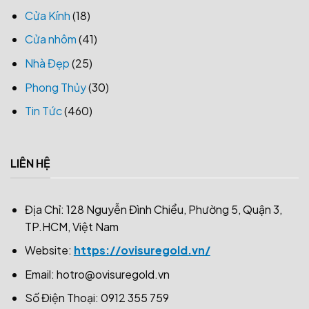
Cửa Kính
(18)
Cửa nhôm
(41)
Nhà Đẹp
(25)
Phong Thủy
(30)
Tin Tức
(460)
LIÊN HỆ
Địa Chỉ: 128 Nguyễn Đình Chiểu, Phường 5, Quận 3,
TP.HCM, Việt Nam
Website:
https://ovisuregold.vn/
Email:
hotro@ovisuregold.vn
Số Điện Thoại: 0912 355 759