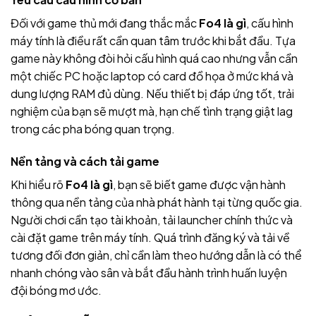
Đối với game thủ mới đang thắc mắc
Fo4 là gì
, cấu hình
máy tính là điều rất cần quan tâm trước khi bắt đầu. Tựa
game này không đòi hỏi cấu hình quá cao nhưng vẫn cần
một chiếc PC hoặc laptop có card đồ họa ở mức khá và
dung lượng RAM đủ dùng. Nếu thiết bị đáp ứng tốt, trải
nghiệm của bạn sẽ mượt mà, hạn chế tình trạng giật lag
trong các pha bóng quan trọng.
Nền tảng và cách tải game
Khi hiểu rõ
Fo4 là gì
, bạn sẽ biết game được vận hành
thông qua nền tảng của nhà phát hành tại từng quốc gia.
Người chơi cần tạo tài khoản, tải launcher chính thức và
cài đặt game trên máy tính. Quá trình đăng ký và tải về
tương đối đơn giản, chỉ cần làm theo hướng dẫn là có thể
nhanh chóng vào sân và bắt đầu hành trình huấn luyện
đội bóng mơ ước.