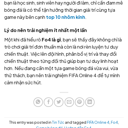
bạn là học sinh, sinh viên hay người đi làm, chỉ cần đam mê
bóng đá là có thể tận hưởng thời gian giải trí cùng tựa
game này bên cạnh
top 10 nhôm kính
.
Lý do nên trải nghiệm ít nhất một lần
Một khi đã hiểu rõ
Fo4 là gì
, bạn sẽ thấy đây không chỉ là
trò chơi giải trí đơn thuần mà còn là nơi rèn luyện tư duy
chiến thuật. Việc lên đội hình, phân bổ vị trí và thay đổi
chiến thuật theo từng đối thủ giúp bạn tư duy linh hoạt
hơn. Nếu đang cần một tựa game bóng đá vừa vui, vừa
thử thách, bạn nên trải nghiệm FIFA Online 4 để tự mình
cảm nhận sức hút.
This entry was posted in
Tin Tức
and tagged
FIFA Online 4
,
Fo4
,