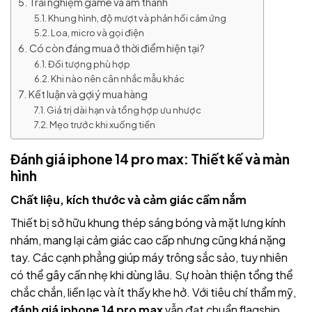
Trải nghiệm game và âm thanh
Khung hình, độ mượt và phản hồi cảm ứng
Loa, micro và gọi điện
Có còn đáng mua ở thời điểm hiện tại?
Đối tượng phù hợp
Khi nào nên cân nhắc mẫu khác
Kết luận và gợi ý mua hàng
Giá trị dài hạn và tổng hợp ưu nhược
Mẹo trước khi xuống tiền
Đánh giá iphone 14 pro max: Thiết kế và màn
hình
Chất liệu, kích thước và cảm giác cầm nắm
Thiết bị sở hữu khung thép sáng bóng và mặt lưng kính
nhám, mang lại cảm giác cao cấp nhưng cũng khá nặng
tay. Các cạnh phẳng giúp máy trông sắc sảo, tuy nhiên
có thể gây cấn nhẹ khi dùng lâu. Sự hoàn thiện tổng thể
chắc chắn, liền lạc và ít thấy khe hở. Với tiêu chí thẩm mỹ,
đánh giá iphone 14 pro max
vẫn đạt chuẩn flagship