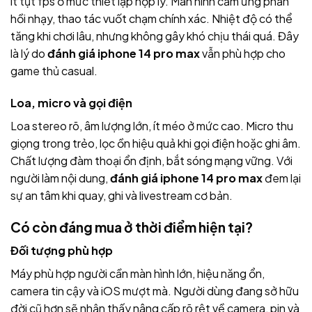
ít tụt fps ở mức thiết lập hợp lý. Màn hình cảm ứng phản
hồi nhạy, thao tác vuốt chạm chính xác. Nhiệt độ có thể
tăng khi chơi lâu, nhưng không gây khó chịu thái quá. Đây
là lý do
đánh giá iphone 14 pro max
vẫn phù hợp cho
game thủ casual.
Loa, micro và gọi điện
Loa stereo rõ, âm lượng lớn, ít méo ở mức cao. Micro thu
giọng trong trẻo, lọc ồn hiệu quả khi gọi điện hoặc ghi âm.
Chất lượng đàm thoại ổn định, bắt sóng mạng vững. Với
người làm nội dung,
đánh giá iphone 14 pro max
đem lại
sự an tâm khi quay, ghi và livestream cơ bản.
Có còn đáng mua ở thời điểm hiện tại?
Đối tượng phù hợp
Máy phù hợp người cần màn hình lớn, hiệu năng ổn,
camera tin cậy và iOS mượt mà. Người dùng đang sở hữu
đời cũ hơn sẽ nhận thấy nâng cấp rõ rệt về camera, pin và