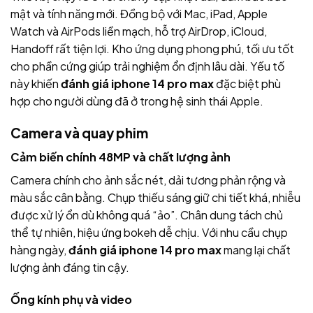
mật và tính năng mới. Đồng bộ với Mac, iPad, Apple
Watch và AirPods liền mạch, hỗ trợ AirDrop, iCloud,
Handoff rất tiện lợi. Kho ứng dụng phong phú, tối ưu tốt
cho phần cứng giúp trải nghiệm ổn định lâu dài. Yếu tố
này khiến
đánh giá iphone 14 pro max
đặc biệt phù
hợp cho người dùng đã ở trong hệ sinh thái Apple.
Camera và quay phim
Cảm biến chính 48MP và chất lượng ảnh
Camera chính cho ảnh sắc nét, dải tương phản rộng và
màu sắc cân bằng. Chụp thiếu sáng giữ chi tiết khá, nhiễu
được xử lý ổn dù không quá “ảo”. Chân dung tách chủ
thể tự nhiên, hiệu ứng bokeh dễ chịu. Với nhu cầu chụp
hàng ngày,
đánh giá iphone 14 pro max
mang lại chất
lượng ảnh đáng tin cậy.
Ống kính phụ và video