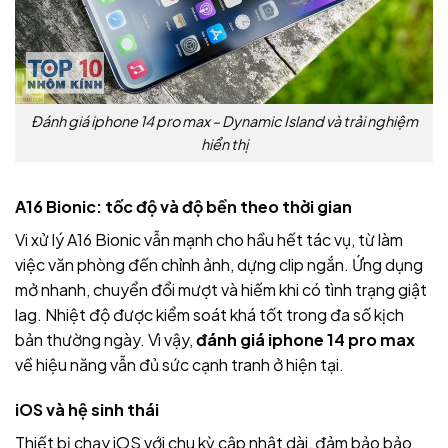
Đánh giá iphone 14 pro max – Dynamic Island và trải nghiệm
hiển thị
A16 Bionic: tốc độ và độ bền theo thời gian
Vi xử lý A16 Bionic vẫn mạnh cho hầu hết tác vụ, từ làm
việc văn phòng đến chỉnh ảnh, dựng clip ngắn. Ứng dụng
mở nhanh, chuyển đổi mượt và hiếm khi có tình trạng giật
lag. Nhiệt độ được kiểm soát khá tốt trong đa số kịch
bản thường ngày. Vì vậy,
đánh giá iphone 14 pro max
về hiệu năng vẫn đủ sức cạnh tranh ở hiện tại.
iOS và hệ sinh thái
Thiết bị chạy iOS với chu kỳ cập nhật dài, đảm bảo bảo