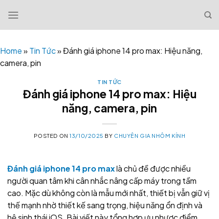
Skip
to
content
Home
»
Tin Tức
»
Đánh giá iphone 14 pro max: Hiệu năng,
camera, pin
TIN TỨC
Đánh giá iphone 14 pro max: Hiệu
năng, camera, pin
POSTED ON
13/10/2025
BY
CHUYÊN GIA NHÔM KÍNH
Đánh giá iphone 14 pro max
là chủ đề được nhiều
người quan tâm khi cân nhắc nâng cấp máy trong tầm
cao. Mặc dù không còn là mẫu mới nhất, thiết bị vẫn giữ vị
thế mạnh nhờ thiết kế sang trọng, hiệu năng ổn định và
hệ sinh thái iOS. Bài viết này tổng hợp ưu nhược điểm