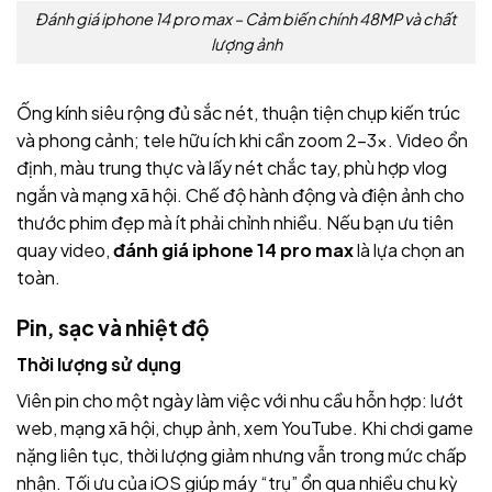
Đánh giá iphone 14 pro max – Cảm biến chính 48MP và chất
lượng ảnh
Ống kính siêu rộng đủ sắc nét, thuận tiện chụp kiến trúc
và phong cảnh; tele hữu ích khi cần zoom 2–3x. Video ổn
định, màu trung thực và lấy nét chắc tay, phù hợp vlog
ngắn và mạng xã hội. Chế độ hành động và điện ảnh cho
thước phim đẹp mà ít phải chỉnh nhiều. Nếu bạn ưu tiên
quay video,
đánh giá iphone 14 pro max
là lựa chọn an
toàn.
Pin, sạc và nhiệt độ
Thời lượng sử dụng
Viên pin cho một ngày làm việc với nhu cầu hỗn hợp: lướt
web, mạng xã hội, chụp ảnh, xem YouTube. Khi chơi game
nặng liên tục, thời lượng giảm nhưng vẫn trong mức chấp
nhận. Tối ưu của iOS giúp máy “trụ” ổn qua nhiều chu kỳ