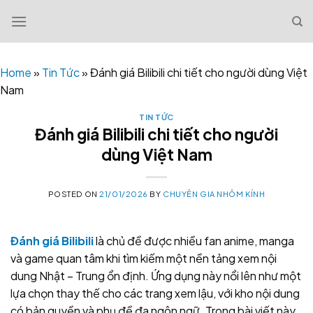
Skip
to
content
Home
»
Tin Tức
»
Đánh giá Bilibili chi tiết cho người dùng Việt
Nam
TIN TỨC
Đánh giá Bilibili chi tiết cho người
dùng Việt Nam
POSTED ON
21/01/2026
BY
CHUYÊN GIA NHÔM KÍNH
Đánh giá Bilibili
là chủ đề được nhiều fan anime, manga
và game quan tâm khi tìm kiếm một nền tảng xem nội
dung Nhật – Trung ổn định. Ứng dụng này nổi lên như một
lựa chọn thay thế cho các trang xem lậu, với kho nội dung
có bản quyền và phụ đề đa ngôn ngữ. Trong bài viết này,