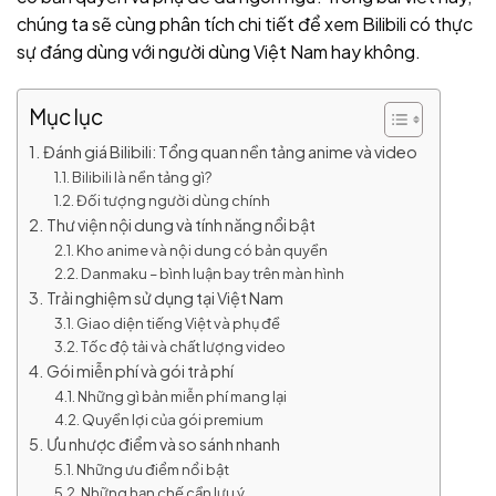
chúng ta sẽ cùng phân tích chi tiết để xem Bilibili có thực
sự đáng dùng với người dùng Việt Nam hay không.
Mục lục
Đánh giá Bilibili: Tổng quan nền tảng anime và video
Bilibili là nền tảng gì?
Đối tượng người dùng chính
Thư viện nội dung và tính năng nổi bật
Kho anime và nội dung có bản quyền
Danmaku – bình luận bay trên màn hình
Trải nghiệm sử dụng tại Việt Nam
Giao diện tiếng Việt và phụ đề
Tốc độ tải và chất lượng video
Gói miễn phí và gói trả phí
Những gì bản miễn phí mang lại
Quyền lợi của gói premium
Ưu nhược điểm và so sánh nhanh
Những ưu điểm nổi bật
Những hạn chế cần lưu ý