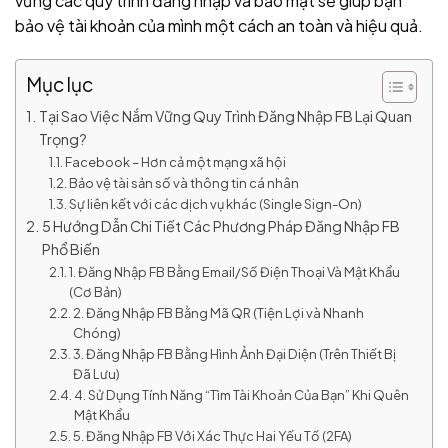
vững các quy trình đăng nhập và bảo mật sẽ giúp bạn
bảo vệ tài khoản của mình một cách an toàn và hiệu quả.
Mục lục
Tại Sao Việc Nắm Vững Quy Trình Đăng Nhập FB Lại Quan
Trọng?
Facebook – Hơn cả một mạng xã hội
Bảo vệ tài sản số và thông tin cá nhân
Sự liên kết với các dịch vụ khác (Single Sign-On)
5 Hướng Dẫn Chi Tiết Các Phương Pháp Đăng Nhập FB
Phổ Biến
1. Đăng Nhập FB Bằng Email/Số Điện Thoại Và Mật Khẩu
(Cơ Bản)
2. Đăng Nhập FB Bằng Mã QR (Tiện Lợi và Nhanh
Chóng)
3. Đăng Nhập FB Bằng Hình Ảnh Đại Diện (Trên Thiết Bị
Đã Lưu)
4. Sử Dụng Tính Năng “Tìm Tài Khoản Của Bạn” Khi Quên
Mật Khẩu
5. Đăng Nhập FB Với Xác Thực Hai Yếu Tố (2FA)