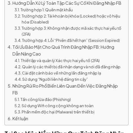
Hướng Dẫn Xử Lý Toàn Tập Các Sự Cố Khi Đăng Nhập FB
Trường hợp 1: Quên mật khẩu
Trường hợp 2: Tài khoản bị khóa (Locked) hoặc vô hiệu
hóa (Disabled)
Trường hợp 3: Không nhận được mã xác thực hai yếu tố
(2FA)
Trường hợp 4: Lỗi “Phiên đã hết hạn” (Session Expired)
Tối Ưu Bảo Mật Cho Quá Trình Đăng Nhập FB: Hướng
Dẫn Nâng Cao
Thiết lập và quản lý Xác thực hai yếu tố (2FA)
Quản lý các thiết bị đã nhận dạng và nơi đã đăng nhập
Cài đặt cảnh báo về những lần đăng nhập lạ
Sử dụng “Người liên hệ đáng tin cậy”
Những Rủi Ro Phổ Biến Liên Quan Đến Việc Đăng Nhập
FB
Tấn công lừa đảo (Phishing)
Sử dụng Wifi công cộng không an toàn
Phần mềm độc hại (Malware) trên thiết bị
Kết luận