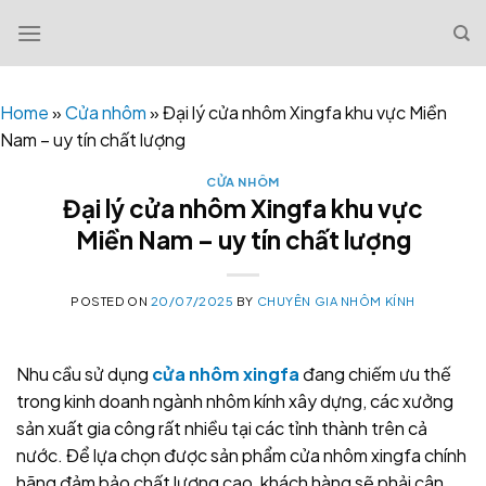
Skip
to
content
Home
»
Cửa nhôm
»
Đại lý cửa nhôm Xingfa khu vực Miền
Nam – uy tín chất lượng
CỬA NHÔM
Đại lý cửa nhôm Xingfa khu vực
Miền Nam – uy tín chất lượng
POSTED ON
20/07/2025
BY
CHUYÊN GIA NHÔM KÍNH
Nhu cầu sử dụng
cửa nhôm xingfa
đang chiếm ưu thế
trong kinh doanh ngành nhôm kính xây dựng, các xưởng
sản xuất gia công rất nhiều tại các tỉnh thành trên cả
nước. Để lựa chọn được sản phẩm cửa nhôm xingfa chính
hãng đảm bảo chất lượng cao, khách hàng sẽ phải cân