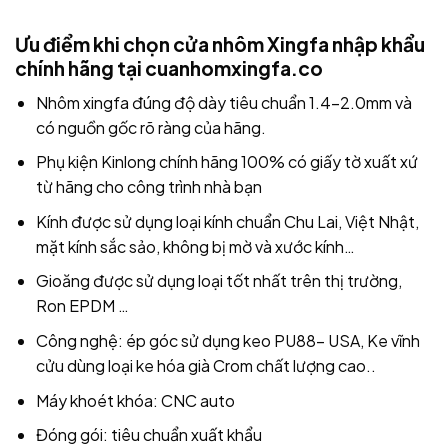
Ưu điểm khi chọn cửa nhôm Xingfa nhập khẩu
chính hãng tại cuanhomxingfa.co
Nhôm xingfa đúng độ dày tiêu chuẩn 1.4-2.0mm và
có nguồn gốc rõ ràng của hãng.
Phụ kiện Kinlong chính hãng 100% có giấy tờ xuất xứ
từ hãng cho công trình nhà bạn
Kính được sử dụng loại kính chuẩn Chu Lai, Việt Nhật,
mặt kính sắc sảo, không bị mờ và xước kính…
Gioăng được sử dụng loại tốt nhất trên thị trường,
Ron EPDM …
Công nghệ: ép góc sử dụng keo PU88- USA, Ke vĩnh
cửu dùng loại ke hóa già Crom chất lượng cao..
Máy khoét khóa: CNC auto
Đóng gói: tiêu chuẩn xuất khẩu