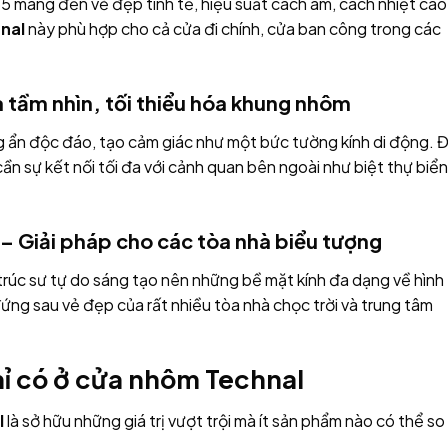
mang đến vẻ đẹp tinh tế, hiệu suất cách âm, cách nhiệt cao
nal
này phù hợp cho cả cửa đi chính, cửa ban công trong các
 tầm nhìn, tối thiểu hóa khung nhôm
ng ẩn độc đáo, tạo cảm giác như một bức tường kính di động. 
ần sự kết nối tối đa với cảnh quan bên ngoài như biệt thự biển
 Giải pháp cho các tòa nhà biểu tượng
úc sư tự do sáng tạo nên những bề mặt kính đa dạng về hình
ứng sau vẻ đẹp của rất nhiều tòa nhà chọc trời và trung tâm
hỉ có ở cửa nhôm Technal
l
là sở hữu những giá trị vượt trội mà ít sản phẩm nào có thể so