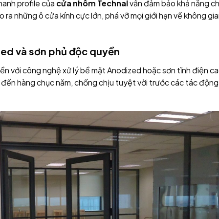
hanh profile của
cửa nhôm Technal
vẫn đảm bảo khả năng ch
 ra những ô cửa kính cực lớn, phá vỡ mọi giới hạn về không gi
zed và sơn phủ độc quyền
n với công nghệ xử lý bề mặt Anodized hoặc sơn tĩnh điện c
đến hàng chục năm, chống chịu tuyệt vời trước các tác động