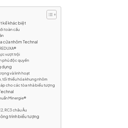
ết kế khác biệt
ới toàn cầu
iản
của cửa nhôm Technal
o REDUXA®
ực vượt trội
ơn phủ độc quyền
g dụng
rọng và linh hoạt
n, tối thiểu hóa khung nhôm
háp cho các tòa nhà biểu tượng
Technal
chuẩn Minergie®
C2, RC3 châu Âu
ông trình biểu tượng