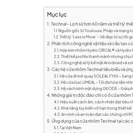
Mục lục
Technal – Lịch sử hơn 60 năm và triết lý thi
Nguồn gốc từ Toulouse, Pháp và mạng lư
Triết lý “Less is More” – Vẻ đẹp từ sự tối g
Phân tích công nghệ vật liệu và cấu tạo 
Hợp kim nhôm Hydro CIRCAL® và Hydr
Thiết kế profile thanh mảnh nhưng chịu l
Công nghệ xử lý bề mặt Anodized và s
Các hệ cửa nhôm Technal tiêu biểu và ứn
Hệ cửa đi mở quay SOLEAL FY65 – Sang t
Hệ cửa lùa LUMEAL – Tối đa hóa tầm nhì
Hệ vách kính mặt dựng GEODE – Giải p
Những giá trị độc đáo chỉ có ở cửa nhôm 
Hiệu suất cách âm, cách nhiệt đạt tiêu 
Khả năng tùy biến vô hạn trong thiết kế
An ninh và an toàn đạt các chứng chỉ R
Ứng dụng của cửa nhôm Technal tại các c
Tại Việt Nam