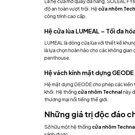
Là hệ cửa mở quay đa năng, SOLEAL FY65 
độ an toàn vượt trội. Hệ
cửa nhôm Tech
công trình cao cấp.
Hệ cửa lùa LUMEAL – Tối đa hóa
LUMEAL là dòng cửa lùa với thiết kế khu
là lựa chọn hoàn hảo cho các không gian c
penthouse.
Hệ vách kính mặt dựng GEODE –
Hệ mặt dựng GEODE cho phép các kiến tr
khối. Hệ thống
cửa nhôm Technal
này đ
thương mại nổi tiếng thế giới.
Những giá trị độc đáo c
Sở hữu một hệ thống
cửa nhôm Techna
sánh được.