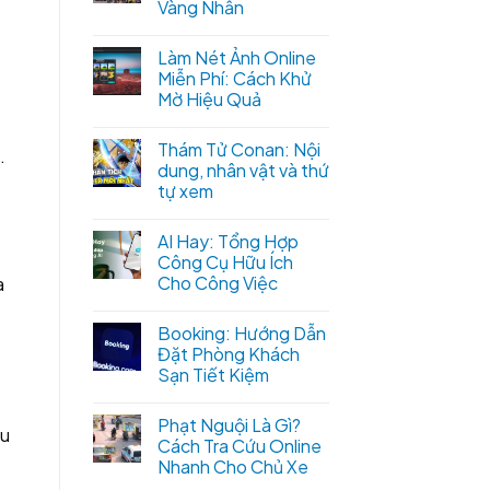
Vàng Nhẫn
Làm Nét Ảnh Online
Miễn Phí: Cách Khử
Mờ Hiệu Quả
Thám Tử Conan: Nội
.
dung, nhân vật và thứ
tự xem
AI Hay: Tổng Hợp
Công Cụ Hữu Ích
Cho Công Việc
a
Booking: Hướng Dẫn
Đặt Phòng Khách
Sạn Tiết Kiệm
Phạt Nguội Là Gì?
êu
Cách Tra Cứu Online
Nhanh Cho Chủ Xe