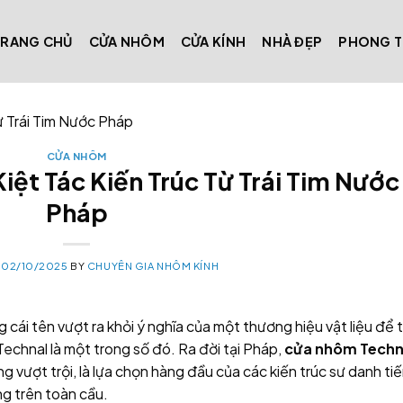
TRANG CHỦ
CỬA NHÔM
CỬA KÍNH
NHÀ ĐẸP
PHONG 
ừ Trái Tim Nước Pháp
CỬA NHÔM
ệt Tác Kiến Trúc Từ Trái Tim Nước
Pháp
N
02/10/2025
BY
CHUYÊN GIA NHÔM KÍNH
g cái tên vượt ra khỏi ý nghĩa của một thương hiệu vật liệu để 
chnal là một trong số đó. Ra đời tại Pháp,
cửa nhôm Techn
ăng vượt trội, là lựa chọn hàng đầu của các kiến trúc sư danh ti
g trên toàn cầu.