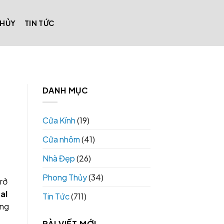
THỦY
TIN TỨC
DANH MỤC
Cửa Kính
(19)
Cửa nhôm
(41)
Nhà Đẹp
(26)
Phong Thủy
(34)
trở
al
Tin Tức
(711)
ếng
BÀI VIẾT MỚI