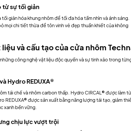
 từ sự tối giản
à tối giản hóa khung nhôm để tối đa hóa tầm nhìn và ánh sáng.
 bỏ mọi chi tiết thừa để tôn vinh vẻ đẹp thuần khiết của không
 liệu và cấu tạo của cửa nhôm Techn
những công nghệ vật liệu độc quyền và sự tinh xảo trong từn
 và Hydro REDUXA®
nhôm tái chế và nhôm carbon thấp. Hydro CIRCAL® được làm t
ydro REDUXA® được sản xuất bằng năng lượng tái tạo, giảm thi
rúc xanh bền vững.
ng chịu lực vượt trội