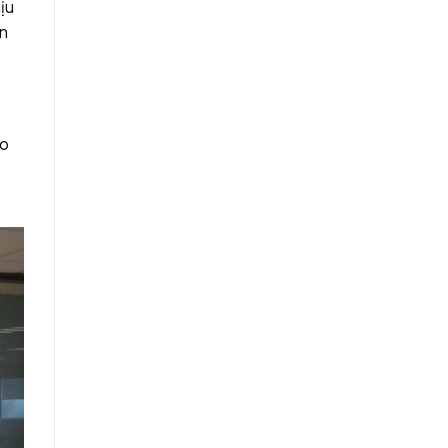
ịu
an
ao