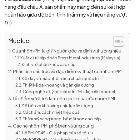
hàng đầu châu Á, sản phẩm này mang đến sự kết hợp
hoàn hảo giữa độ bền, tính thẩm mỹ và hiệu năng vượt
trội.
Mục lục
Cửa nhôm PMI là gì? Nguồn gốc và định vị thương hiệu
Xuất xứ từ tập đoàn Press Metal Industries (Malaysia)
Định vị ở phân khúc cao cấp
Phân tích cấu trúc và đặc điểm kỹ thuật của nhôm PMI
Độ dày và mác nhôm tiêu chuẩn quốc tế
Thiết kế đa khoang và gân gia cường
Công nghệ xử lý bề mặt sơn tĩnh điện Akzonobel
Ưu điểm vượt trội làm nên giá trị của cửa nhôm PMI
Độ bền và khả năng chịu lực ấn tượng
Cách âm, cách nhiệt hiệu quả
Thẩm mỹ sang trọng, bề mặt sơn cao cấp
Các hệ nhôm PMI phổ biến và ứng dụng
Hệ PMI PE45 – Giải pháp cửa sổ tối ưu
Hệ PMI PE50 – Cửa đi mở quay chắc chắn