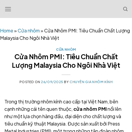
Skip
to
content
Home
»
Cửa nhôm
»
Cửa Nhôm PMI: Tiêu Chuẩn Chất Lượng
Malaysia Cho Ngôi Nhà Việt
CỬA NHÔM
Cửa Nhôm PMI: Tiêu Chuẩn Chất
Lượng Malaysia Cho Ngôi Nhà Việt
POSTED ON
26/09/2025
BY
CHUYÊN GIA NHÔM KÍNH
Trong thị trường nhôm kính cao cấp tại Việt Nam, bên
cạnh những cái tên quen thuộc,
cửa nhôm PMI
nổi lên
như một lựa chọn hàng đầu, đại diện cho chất lượng và
tiêu chuẩn kỹ thuật Malaysia. Được sản xuất bởi Press
Metal Industries (PMI), một trong những tập đoàn nhôm