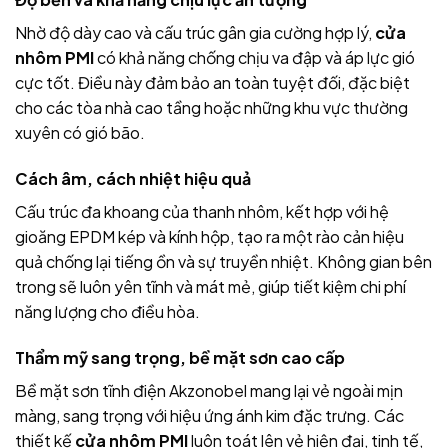
Nhờ độ dày cao và cấu trúc gân gia cường hợp lý,
cửa
nhôm PMI
có khả năng chống chịu va đập và áp lực gió
cực tốt. Điều này đảm bảo an toàn tuyệt đối, đặc biệt
cho các tòa nhà cao tầng hoặc những khu vực thường
xuyên có gió bão.
Cách âm, cách nhiệt hiệu quả
Cấu trúc đa khoang của thanh nhôm, kết hợp với hệ
gioăng EPDM kép và kính hộp, tạo ra một rào cản hiệu
quả chống lại tiếng ồn và sự truyền nhiệt. Không gian bên
trong sẽ luôn yên tĩnh và mát mẻ, giúp tiết kiệm chi phí
năng lượng cho điều hòa.
Thẩm mỹ sang trọng, bề mặt sơn cao cấp
Bề mặt sơn tĩnh điện Akzonobel mang lại vẻ ngoài mịn
màng, sang trọng với hiệu ứng ánh kim đặc trưng. Các
thiết kế
cửa nhôm PMI
luôn toát lên vẻ hiện đại, tinh tế,