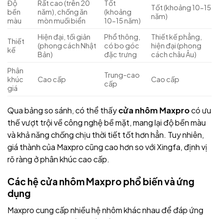
Độ
Rất cao (trên 20
Tốt
Tốt (khoảng 10-15
bền
năm), chống ăn
(khoảng
năm)
màu
mòn muối biển
10-15 năm)
Hiện đại, tối giản
Phổ thông,
Thiết kế phẳng,
Thiết
(phong cách Nhật
có bo góc
hiện đại (phong
kế
Bản)
đặc trưng
cách châu Âu)
Phân
Trung-cao
khúc
Cao cấp
Cao cấp
cấp
giá
Qua bảng so sánh, có thể thấy
cửa nhôm Maxpro
có ưu
thế vượt trội về công nghệ bề mặt, mang lại độ bền màu
và khả năng chống chịu thời tiết tốt hơn hẳn. Tuy nhiên,
giá thành của Maxpro cũng cao hơn so với Xingfa, định vị
rõ ràng ở phân khúc cao cấp.
Các hệ cửa nhôm Maxpro phổ biến và ứng
dụng
Maxpro cung cấp nhiều hệ nhôm khác nhau để đáp ứng