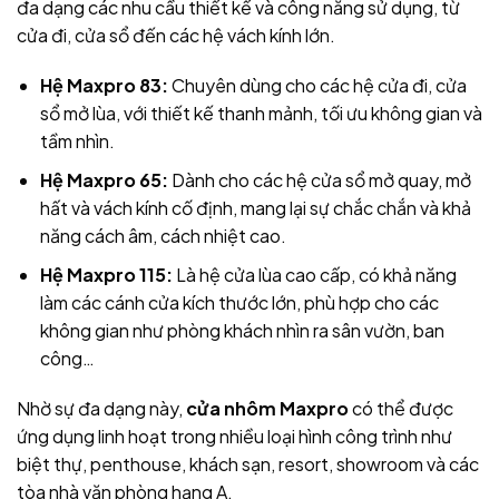
đa dạng các nhu cầu thiết kế và công năng sử dụng, từ
cửa đi, cửa sổ đến các hệ vách kính lớn.
Hệ Maxpro 83:
Chuyên dùng cho các hệ cửa đi, cửa
sổ mở lùa, với thiết kế thanh mảnh, tối ưu không gian và
tầm nhìn.
Hệ Maxpro 65:
Dành cho các hệ cửa sổ mở quay, mở
hất và vách kính cố định, mang lại sự chắc chắn và khả
năng cách âm, cách nhiệt cao.
Hệ Maxpro 115:
Là hệ cửa lùa cao cấp, có khả năng
làm các cánh cửa kích thước lớn, phù hợp cho các
không gian như phòng khách nhìn ra sân vườn, ban
công…
Nhờ sự đa dạng này,
cửa nhôm Maxpro
có thể được
ứng dụng linh hoạt trong nhiều loại hình công trình như
biệt thự, penthouse, khách sạn, resort, showroom và các
tòa nhà văn phòng hạng A.