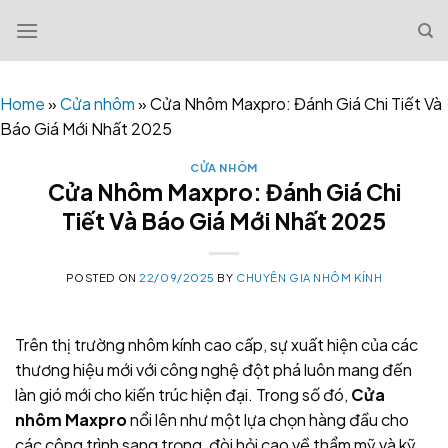
Skip
to
content
Home
»
Cửa nhôm
»
Cửa Nhôm Maxpro: Đánh Giá Chi Tiết Và
Báo Giá Mới Nhất 2025
CỬA NHÔM
Cửa Nhôm Maxpro: Đánh Giá Chi
Tiết Và Báo Giá Mới Nhất 2025
POSTED ON
22/09/2025
BY
CHUYÊN GIA NHÔM KÍNH
Trên thị trường nhôm kính cao cấp, sự xuất hiện của các
thương hiệu mới với công nghệ đột phá luôn mang đến
làn gió mới cho kiến trúc hiện đại. Trong số đó,
Cửa
nhôm Maxpro
nổi lên như một lựa chọn hàng đầu cho
các công trình sang trọng, đòi hỏi cao về thẩm mỹ và kỹ