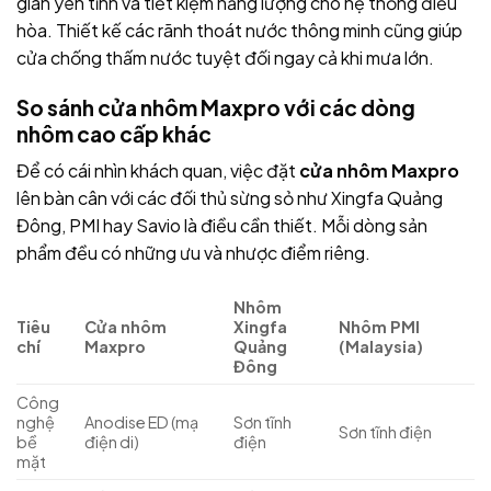
gian yên tĩnh và tiết kiệm năng lượng cho hệ thống điều
hòa. Thiết kế các rãnh thoát nước thông minh cũng giúp
cửa chống thấm nước tuyệt đối ngay cả khi mưa lớn.
So sánh cửa nhôm Maxpro với các dòng
nhôm cao cấp khác
Để có cái nhìn khách quan, việc đặt
cửa nhôm Maxpro
lên bàn cân với các đối thủ sừng sỏ như Xingfa Quảng
Đông, PMI hay Savio là điều cần thiết. Mỗi dòng sản
phẩm đều có những ưu và nhược điểm riêng.
Nhôm
Tiêu
Cửa nhôm
Xingfa
Nhôm PMI
chí
Maxpro
Quảng
(Malaysia)
Đông
Công
nghệ
Anodise ED (mạ
Sơn tĩnh
Sơn tĩnh điện
bề
điện di)
điện
mặt