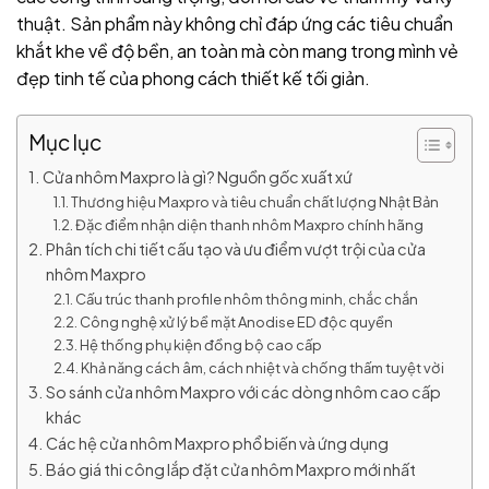
thuật. Sản phẩm này không chỉ đáp ứng các tiêu chuẩn
khắt khe về độ bền, an toàn mà còn mang trong mình vẻ
đẹp tinh tế của phong cách thiết kế tối giản.
Mục lục
Cửa nhôm Maxpro là gì? Nguồn gốc xuất xứ
Thương hiệu Maxpro và tiêu chuẩn chất lượng Nhật Bản
Đặc điểm nhận diện thanh nhôm Maxpro chính hãng
Phân tích chi tiết cấu tạo và ưu điểm vượt trội của cửa
nhôm Maxpro
Cấu trúc thanh profile nhôm thông minh, chắc chắn
Công nghệ xử lý bề mặt Anodise ED độc quyền
Hệ thống phụ kiện đồng bộ cao cấp
Khả năng cách âm, cách nhiệt và chống thấm tuyệt vời
So sánh cửa nhôm Maxpro với các dòng nhôm cao cấp
khác
Các hệ cửa nhôm Maxpro phổ biến và ứng dụng
Báo giá thi công lắp đặt cửa nhôm Maxpro mới nhất