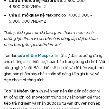
Cửa đi mở lùa hệ Maxpro 83:
3.800.000 –
4.800.000 VNĐ/m2
Cửa đi mở quay hệ Maxpro 65:
4.000.000 –
5.000.000 VNĐ/m2
*Lưu ý: Đơn giá trên đã bao gồm thanh nhôm, kính
cường lực 8mm và chi phí nhân công lắp đặt cơ bản,
chưa bao gồm phụ kiện kim khí.
Tóm lại,
cửa nhôm Maxpro
là một sự đầu tư xứng đáng
cho những ai tìm kiếm sự hoàn hảo trong từng chi tiết. Với
công nghệ Nhật Bản, thiết kế tinh tế và độ bền vượt thời
gian, sản phẩm này chắc chắn sẽ nâng tầm giá trị và vẻ
đẹp cho mọi công trình.
Top 10 Nhôm Kính
khuyên bạn nên tìm đến các đơn vị
thi công lớn, có showroom trưng bày sản phẩm để trực
tiếp trải nghiệm và nhận được sự tư vấn chuyên nghiệp