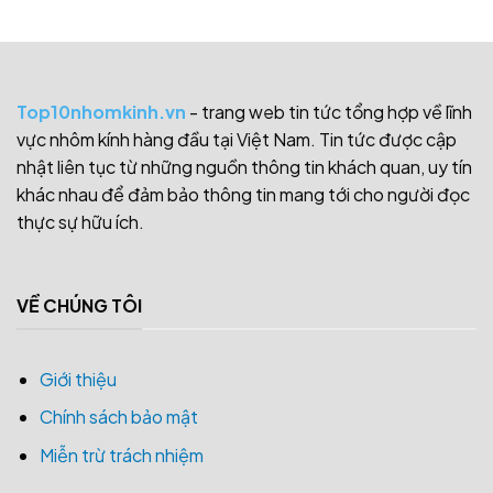
Top10nhomkinh.vn
- trang web tin tức tổng hợp về lĩnh
vực nhôm kính hàng đầu tại Việt Nam. Tin tức được cập
nhật liên tục từ những nguồn thông tin khách quan, uy tín
khác nhau để đảm bảo thông tin mang tới cho người đọc
thực sự hữu ích.
VỀ CHÚNG TÔI
Giới thiệu
Chính sách bảo mật
Miễn trừ trách nhiệm