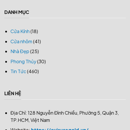
DANH MỤC
Cửa Kính
(18)
Cửa nhôm
(41)
Nhà Đẹp
(25)
Phong Thủy
(30)
Tin Tức
(460)
LIÊN HỆ
Địa Chỉ: 128 Nguyễn Đình Chiểu, Phường 5, Quận 3,
TP.HCM, Việt Nam
Website:
https://ovisuregold.vn/