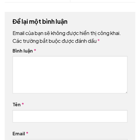
Để lại một bình luận
Email của bạn sẽ không được hiển thị công khai.
Các trường bắt buộc được đánh dấu
*
Bình luận
*
Tên
*
Email
*