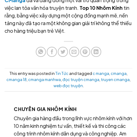
CManga
đã và đang đóng một vai trò quan trọng trong
việc lan tỏa văn hóa truyện tranh.
Top 10 Nhôm Kính
tin
rằng, bằng việc xây dựng một cộng đồng mạnh mẽ, nền
tảng này đã tạo ra một không gian giải trí không thể thiếu
cho hàng triệu bạn trẻ Việt.
This entry was posted in
Tin Tức
and tagged
c manga
,
cmanga
,
cmanga 18
,
cmanga manhwa
,
đọc truyện cmanga
,
truyen cmanga
,
web đọc truyện
.
CHUYÊN GIA NHÔM KÍNH
Chuyên gia hàng đầu trong lĩnh vực nhôm kính với hơn
10 năm kinh nghiệm tư vấn, thiết kế và thi công các
công trình nhôm kính dân dụng và công nghiệp. Am