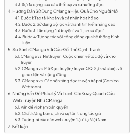
Sự đa dạng của các thể loại và xu hướng đọc
Hướng Dẫn Sử Dụng CManga Hiệu Quả Cho Người Mới
Bước 1: Tạo tài khoản và cá nhân hóa hồ sơ
Bước 2: Sử dụng bộ lọc và thanh tìm kiếm nâng cao
Bước 3: Tận dụng “Tủ truyện” và “Lịch sử đọc”
Bước 4: Tương tác với cộng đồng qua hệ thống bình
luận
So Sánh CManga Với Các Đối Thủ Cạnh Tranh
CManga vs. Nettruyen: Cuộc chiến về tốc độ và kho
truyện
CManga vs. Mê Đọc Truyện/TruyenQQ: Sự khác biệt về
giao diện và cộng đồng
CManga vs. Các nền tảng đọc truyện trả phí (Comico,
Webtoon)
Những Vấn Đề Pháp Lý Và Tranh Cãi Xoay Quanh Các
Web Truyện Như CManga
Vấn đề vi phạm bản quyền
Chất lượng bản dịch và sự tôn trọng tác giả
Tương lai của các web truyện “lậu” tại Việt Nam
Kết luận