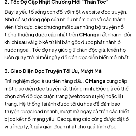
2. Tốc Độ Cập Nhật Chương Mới “Thần Tốc”
Đây là yếu tố sống còn đối với một website đọc truyện.
Nhờ có sự đóng góp của nhiều nhóm dịch và các thành
viên tích cực, các chương mới của những bộ truyện nổi
tiếng thường được cập nhật trên
CManga
rất nhanh, đôi
khi chỉ sau vài giờ kể từ khi bản gốc được phát hành ở
nước ngoài. Tốc độ này giúp giữ chân độc giả, khiến họ
luôn quay trở lại mỗi ngày để đón đọc diễn biến mới nhất.
3. Giao Diện Đọc Truyện Tối Ưu, Mượt Mà
Trải nghiệm đọc là ưu tiên hàng đầu.
CManga
cung cấp
một giao diện đọc truyện rất thông minh. Độc giả có thể
chọn chế độ đọc cuộn trang (webtoon style) hoặc lật
trang. Hệ thống tải ảnh được tối ưu hóa để đảm bảo
truyện được load nhanh, mượt mà ngay cả trên các thiết
bị có kết nối mạng yếu. Các quảng cáo cũng được đặt ở
vị trí hợp lý, ít gây gián đoạn nhất cho quá trình đọc.