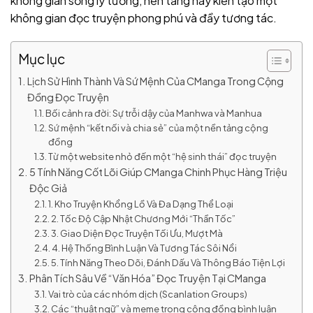
không gian sống lý tưởng, nền tảng này kiến tạo một
không gian đọc truyện phong phú và đầy tương tác.
Mục lục
Lịch Sử Hình Thành Và Sứ Mệnh Của CManga Trong Cộng
Đồng Đọc Truyện
Bối cảnh ra đời: Sự trỗi dậy của Manhwa và Manhua
Sứ mệnh “kết nối và chia sẻ” của một nền tảng cộng
đồng
Từ một website nhỏ đến một “hệ sinh thái” đọc truyện
5 Tính Năng Cốt Lõi Giúp CManga Chinh Phục Hàng Triệu
Độc Giả
1. Kho Truyện Khổng Lồ Và Đa Dạng Thể Loại
2. Tốc Độ Cập Nhật Chương Mới “Thần Tốc”
3. Giao Diện Đọc Truyện Tối Ưu, Mượt Mà
4. Hệ Thống Bình Luận Và Tương Tác Sôi Nổi
5. Tính Năng Theo Dõi, Đánh Dấu Và Thông Báo Tiện Lợi
Phân Tích Sâu Về “Văn Hóa” Đọc Truyện Tại CManga
Vai trò của các nhóm dịch (Scanlation Groups)
Các “thuật ngữ” và meme trong cộng đồng bình luận