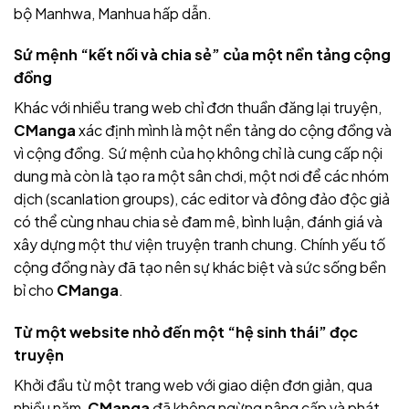
bộ Manhwa, Manhua hấp dẫn.
Sứ mệnh “kết nối và chia sẻ” của một nền tảng cộng
đồng
Khác với nhiều trang web chỉ đơn thuần đăng lại truyện,
CManga
xác định mình là một nền tảng do cộng đồng và
vì cộng đồng. Sứ mệnh của họ không chỉ là cung cấp nội
dung mà còn là tạo ra một sân chơi, một nơi để các nhóm
dịch (scanlation groups), các editor và đông đảo độc giả
có thể cùng nhau chia sẻ đam mê, bình luận, đánh giá và
xây dựng một thư viện truyện tranh chung. Chính yếu tố
cộng đồng này đã tạo nên sự khác biệt và sức sống bền
bỉ cho
CManga
.
Từ một website nhỏ đến một “hệ sinh thái” đọc
truyện
Khởi đầu từ một trang web với giao diện đơn giản, qua
nhiều năm,
CManga
đã không ngừng nâng cấp và phát