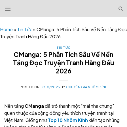
Skip
to
content
Home
»
Tin Tức
»
CManga: 5 Phân Tích Sâu Về Nền Tảng Đọc
Truyện Tranh Hàng Đầu 2026
TIN TỨC
CManga: 5 Phân Tích Sâu Về Nền
Tảng Đọc Truyện Tranh Hàng Đầu
2026
POSTED ON
19/10/2025
BY
CHUYÊN GIA NHÔM KÍNH
Nền tảng
CManga
đã trở thành một “mái nhà chung”
quen thuộc của cộng đồng yêu thích truyện tranh tại
Việt Nam. Giống như
Top 10 Nhôm Kính
kiến tạo những