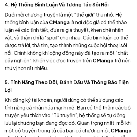
4. Hệ Thống Bình Luận Và Tương Tác Sôi Nổi
Dưới mỗi chương truyện là một “thế giới” thu nhỏ. Hệ
thống bình luận của
CManga
là nơi độc giả có thể thảo
luận về các tình tiết, đưa ra giả thuyết, khen chê nhân
vật, và thậm chí là “spoil” cho nhau. Các bình luận có thể
được trả lời, thả tim, tạo thành những cuộc hội thoại sôi
nổi. Chính không khí cộng đồng này đã tạo ra một “chất
gây nghiện”, khiến việc đọc truyện trên
CManga
trở nên
thú vị hơn rất nhiều.
5. Tính Năng Theo Dõi, Đánh Dấu Và Thông Báo Tiện
Lợi
Khi đăng ký tài khoản, người dùng có thể sử dụng các
tính năng cá nhân hóa mạnh mẽ. Bạn có thể thêm các bộ
truyện yêu thích vào “Tủ truyện”, hệ thống sẽ tự động
lưu lại chương bạn đang đọc dở. Quan trọng nhất, mỗi khi
một bộ truyện trong tủ của bạn có chương mới,
CManga