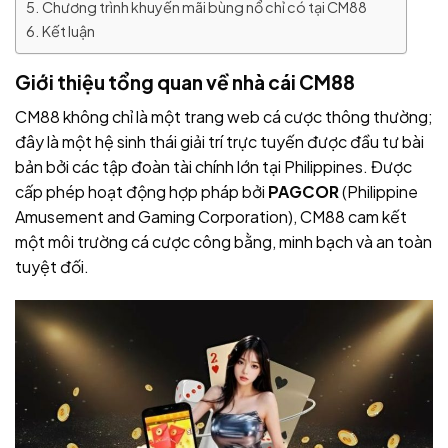
Chương trình khuyến mãi bùng nổ chỉ có tại CM88
Kết luận
Giới thiệu tổng quan về nhà cái CM88
CM88 không chỉ là một trang web cá cược thông thường;
đây là một hệ sinh thái giải trí trực tuyến được đầu tư bài
bản bởi các tập đoàn tài chính lớn tại Philippines. Được
cấp phép hoạt động hợp pháp bởi
PAGCOR
(Philippine
Amusement and Gaming Corporation), CM88 cam kết
một môi trường cá cược công bằng, minh bạch và an toàn
tuyệt đối.