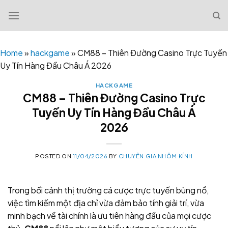
Skip
to
content
Home
»
hackgame
»
CM88 – Thiên Đường Casino Trực Tuyến
Uy Tín Hàng Đầu Châu Á 2026
HACKGAME
CM88 – Thiên Đường Casino Trực
Tuyến Uy Tín Hàng Đầu Châu Á
2026
POSTED ON
11/04/2026
BY
CHUYÊN GIA NHÔM KÍNH
Trong bối cảnh thị trường cá cược trực tuyến bùng nổ,
việc tìm kiếm một địa chỉ vừa đảm bảo tính giải trí, vừa
minh bạch về tài chính là ưu tiên hàng đầu của mọi cược