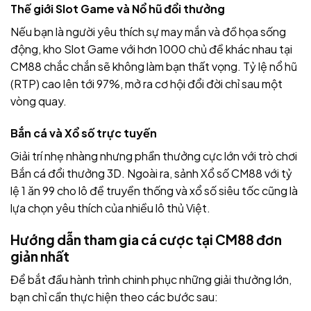
Thế giới Slot Game và Nổ hũ đổi thưởng
Nếu bạn là người yêu thích sự may mắn và đồ họa sống
động, kho Slot Game với hơn 1000 chủ đề khác nhau tại
CM88 chắc chắn sẽ không làm bạn thất vọng. Tỷ lệ nổ hũ
(RTP) cao lên tới 97%, mở ra cơ hội đổi đời chỉ sau một
vòng quay.
Bắn cá và Xổ số trực tuyến
Giải trí nhẹ nhàng nhưng phần thưởng cực lớn với trò chơi
Bắn cá đổi thưởng 3D. Ngoài ra, sảnh Xổ số CM88 với tỷ
lệ 1 ăn 99 cho lô đề truyền thống và xổ số siêu tốc cũng là
lựa chọn yêu thích của nhiều lô thủ Việt.
Hướng dẫn tham gia cá cược tại CM88 đơn
giản nhất
Để bắt đầu hành trình chinh phục những giải thưởng lớn,
bạn chỉ cần thực hiện theo các bước sau: