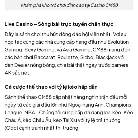
Khám phá kho trò chơi đỉnh cao tại Casino CM88
Live Casino – Sòng bài trực tuyến chân thực
Đây là sảnh chơi thu hút đông đảo hội viên nhất. Với sự
hợp tác cùng các nhà cung cấp hàng đầu như Evolution
Gaming, Sexy Gaming, và Asia Gaming, CM88 mang đến
các bàn chơi Baccarat, Roulette, Sicbo, Blackjack với
dàn Dealer nóng bỏng, chia bài thật ngay trước camera
4K sắc nét.
Cá cược thể thao với tỷ lệ kèo hấp dẫn
Sảnh thể thao CM88 cập nhật hàng nghìn trận đấu mỗi
ngày từ các giải đấu lớn như Ngoại hạng Anh, Champions
League, NBA… Chúng tôi cung cấp đa dạng loại kèo: Kèo
Châu Á, kèo Châu Âu, kèo Tài Xỉu với tỷ lệ trả thưởng
(Odd) cạnh tranh nhất thị trường.