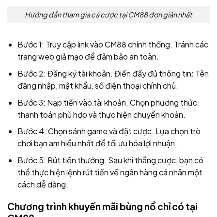
Hướng dẫn tham gia cá cược tại CM88 đơn giản nhất
Bước 1: Truy cập link vào CM88 chính thống.
Tránh các
trang web giả mạo để đảm bảo an toàn.
Bước 2: Đăng ký tài khoản.
Điền đầy đủ thông tin: Tên
đăng nhập, mật khẩu, số điện thoại chính chủ.
Bước 3: Nạp tiền vào tài khoản.
Chọn phương thức
thanh toán phù hợp và thực hiện chuyển khoản.
Bước 4: Chọn sảnh game và đặt cược.
Lựa chọn trò
chơi bạn am hiểu nhất để tối ưu hóa lợi nhuận.
Bước 5: Rút tiền thưởng.
Sau khi thắng cược, bạn có
thể thực hiện lệnh rút tiền về ngân hàng cá nhân một
cách dễ dàng.
Chương trình khuyến mãi bùng nổ chỉ có tại