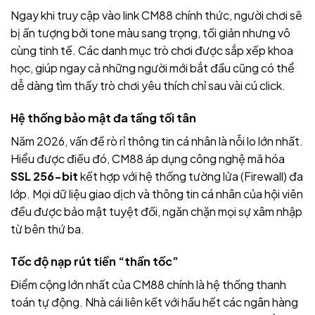
Ngay khi truy cập vào link CM88 chính thức, người chơi sẽ
bị ấn tượng bởi tone màu sang trọng, tối giản nhưng vô
cùng tinh tế. Các danh mục trò chơi được sắp xếp khoa
học, giúp ngay cả những người mới bắt đầu cũng có thể
dễ dàng tìm thấy trò chơi yêu thích chỉ sau vài cú click.
Hệ thống bảo mật đa tầng tối tân
Năm 2026, vấn đề rò rỉ thông tin cá nhân là nỗi lo lớn nhất.
Hiểu được điều đó, CM88 áp dụng công nghệ mã hóa
SSL 256-bit
kết hợp với hệ thống tường lửa (Firewall) đa
lớp. Mọi dữ liệu giao dịch và thông tin cá nhân của hội viên
đều được bảo mật tuyệt đối, ngăn chặn mọi sự xâm nhập
từ bên thứ ba.
Tốc độ nạp rút tiền “thần tốc”
Điểm cộng lớn nhất của CM88 chính là hệ thống thanh
toán tự động. Nhà cái liên kết với hầu hết các ngân hàng