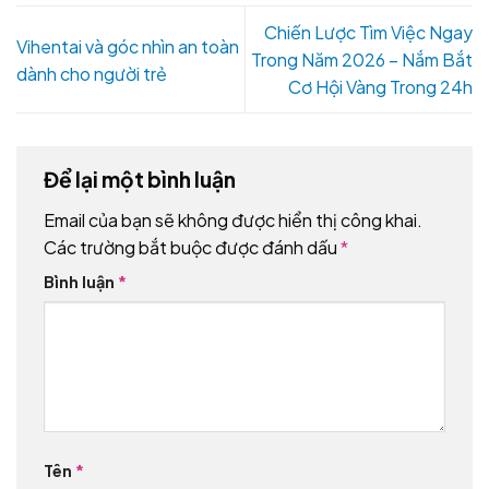
Chiến Lược Tìm Việc Ngay
Vihentai và góc nhìn an toàn
Trong Năm 2026 – Nắm Bắt
dành cho người trẻ
Cơ Hội Vàng Trong 24h
Để lại một bình luận
Email của bạn sẽ không được hiển thị công khai.
Các trường bắt buộc được đánh dấu
*
Bình luận
*
Tên
*