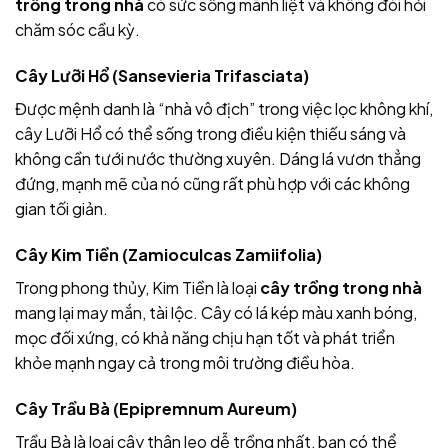
trồng trong nhà
có sức sống mãnh liệt và không đòi hỏi
chăm sóc cầu kỳ.
Cây Lưỡi Hổ (Sansevieria Trifasciata)
Được mệnh danh là “nhà vô địch” trong việc lọc không khí,
cây Lưỡi Hổ có thể sống trong điều kiện thiếu sáng và
không cần tưới nước thường xuyên. Dáng lá vươn thẳng
đứng, mạnh mẽ của nó cũng rất phù hợp với các không
gian tối giản.
Cây Kim Tiền (Zamioculcas Zamiifolia)
Trong phong thủy, Kim Tiền là loại
cây trồng trong nhà
mang lại may mắn, tài lộc. Cây có lá kép màu xanh bóng,
mọc đối xứng, có khả năng chịu hạn tốt và phát triển
khỏe mạnh ngay cả trong môi trường điều hòa.
Cây Trầu Bà (Epipremnum Aureum)
Trầu Bà là loại cây thân leo dễ trồng nhất, bạn có thể