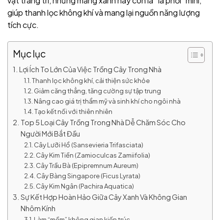
vật trang trí, những mảng xanh này còn là “lá phổi” mini,
giúp thanh lọc không khí và mang lại nguồn năng lượng
tích cực.
Mục lục
Lợi Ích To Lớn Của Việc Trồng Cây Trong Nhà
Thanh lọc không khí, cải thiện sức khỏe
Giảm căng thẳng, tăng cường sự tập trung
Nâng cao giá trị thẩm mỹ và sinh khí cho ngôi nhà
Tạo kết nối với thiên nhiên
Top 5 Loại Cây Trồng Trong Nhà Dễ Chăm Sóc Cho
Người Mới Bắt Đầu
Cây Lưỡi Hổ (Sansevieria Trifasciata)
Cây Kim Tiền (Zamioculcas Zamiifolia)
Cây Trầu Bà (Epipremnum Aureum)
Cây Bàng Singapore (Ficus Lyrata)
Cây Kim Ngân (Pachira Aquatica)
Sự Kết Hợp Hoàn Hảo Giữa Cây Xanh Và Không Gian
Nhôm Kính
Làm “mềm” không gian kiến trúc