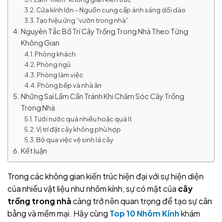
Cửa kính lớn – Nguồn cung cấp ánh sáng dồi dào
Tạo hiệu ứng “vườn trong nhà”
Nguyên Tắc Bố Trí Cây Trồng Trong Nhà Theo Từng
Không Gian
Phòng khách
Phòng ngủ
Phòng làm việc
Phòng bếp và nhà ăn
Những Sai Lầm Cần Tránh Khi Chăm Sóc Cây Trồng
Trong Nhà
Tưới nước quá nhiều hoặc quá ít
Vị trí đặt cây không phù hợp
Bỏ qua việc vệ sinh lá cây
Kết luận
Trong các không gian kiến trúc hiện đại với sự hiện diện
của nhiều vật liệu như nhôm kính, sự có mặt của
cây
trồng trong nhà
càng trở nên quan trọng để tạo sự cân
bằng và mềm mại. Hãy cùng
Top 10 Nhôm Kính
khám