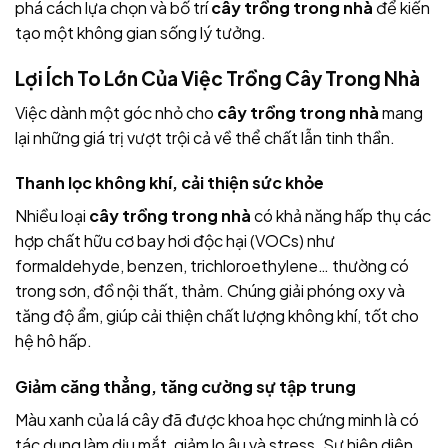
phá cách lựa chọn và bố trí
cây trồng trong nhà
để kiến
tạo một không gian sống lý tưởng.
Lợi Ích To Lớn Của Việc Trồng Cây Trong Nhà
Việc dành một góc nhỏ cho
cây trồng trong nhà
mang
lại những giá trị vượt trội cả về thể chất lẫn tinh thần.
Thanh lọc không khí, cải thiện sức khỏe
Nhiều loại
cây trồng trong nhà
có khả năng hấp thụ các
hợp chất hữu cơ bay hơi độc hại (VOCs) như
formaldehyde, benzen, trichloroethylene… thường có
trong sơn, đồ nội thất, thảm. Chúng giải phóng oxy và
tăng độ ẩm, giúp cải thiện chất lượng không khí, tốt cho
hệ hô hấp.
Giảm căng thẳng, tăng cường sự tập trung
Màu xanh của lá cây đã được khoa học chứng minh là có
tác dụng làm dịu mắt, giảm lo âu và stress. Sự hiện diện