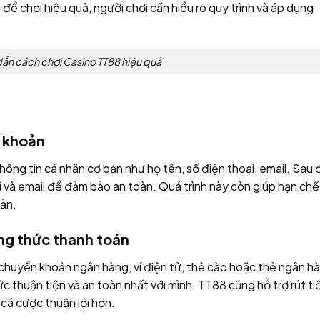
ể chơi hiệu quả, người chơi cần hiểu rõ quy trình và áp dụng
ẫn cách chơi Casino TT88 hiệu quả
i khoản
ông tin cá nhân cơ bản như họ tên, số điện thoại, email. Sau 
i và email để đảm bảo an toàn. Quá trình này còn giúp hạn chế
oản.
ng thức thanh toán
 chuyển khoản ngân hàng, ví điện tử, thẻ cào hoặc thẻ ngân h
 thuận tiện và an toàn nhất với mình. TT88 cũng hỗ trợ rút ti
cá cược thuận lợi hơn.