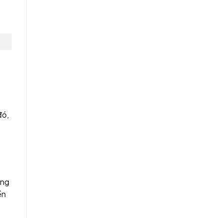
đó,
àng
ền