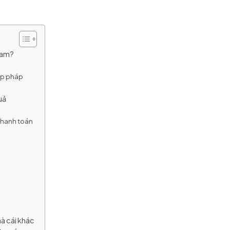
 Nam?
ợp pháp
uả
thanh toán
à
hà cái khác