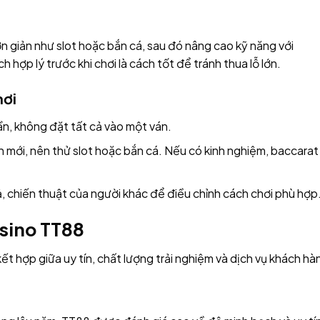
n giản như slot hoặc bắn cá, sau đó nâng cao kỹ năng với
h hợp lý trước khi chơi là cách tốt để tránh thua lỗ lớn.
hơi
n, không đặt tất cả vào một ván.
 mới, nên thử slot hoặc bắn cá. Nếu có kinh nghiệm, baccarat
, chiến thuật của người khác để điều chỉnh cách chơi phù hợp
asino TT88
kết hợp giữa uy tín, chất lượng trải nghiệm và dịch vụ khách hà