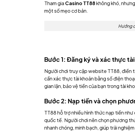
Tham gia
Casino TT88
không khó, nhưng đ
một số mẹo cơ bản.
Hướng d
Bước 1: Đăng ký và xác thực tà
Người chơi truy cập website TT88, điền th
cần xác thực tài khoản bằng số điện thoạ
gian lận, bảo vệ tiền của bạn trong tài kh
Bước 2: Nạp tiền và chọn phươ
TT88 hỗ trợ nhiều hình thức nạp tiền như
quốc tế. Người chơi nên chọn phương thức
nhanh chóng, minh bạch, giúp trải nghiệm 