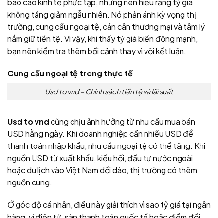
báo cáo kinh tế phức tạp, nhưng nên hiểu rằng tỷ giá
không tăng giảm ngẫu nhiên. Nó phản ánh kỳ vọng thị
trường, cung cầu ngoại tệ, cán cân thương mại và tâm lý
nắm giữ tiền tệ. Vì vậy, khi thấy tỷ giá biến động mạnh,
bạn nên kiểm tra thêm bối cảnh thay vì vội kết luận.
Cung cầu ngoại tệ trong thực tế
Usd to vnd – Chính sách tiền tệ và lãi suất
Usd to vnd
cũng chịu ảnh hưởng từ nhu cầu mua bán
USD hằng ngày. Khi doanh nghiệp cần nhiều USD để
thanh toán nhập khẩu, nhu cầu ngoại tệ có thể tăng. Khi
nguồn USD từ xuất khẩu, kiều hối, đầu tư nước ngoài
hoặc du lịch vào Việt Nam dồi dào, thị trường có thêm
nguồn cung.
Ở góc độ cá nhân, điều này giải thích vì sao tỷ giá tại ngân
hàng, ví điện tử, sàn thanh toán quốc tế hoặc điểm đổi