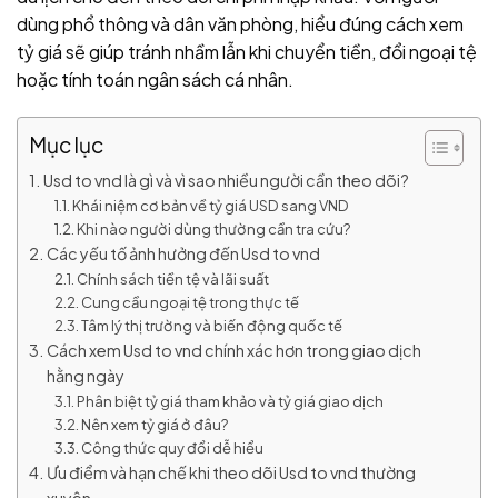
dùng phổ thông và dân văn phòng, hiểu đúng cách xem
tỷ giá sẽ giúp tránh nhầm lẫn khi chuyển tiền, đổi ngoại tệ
hoặc tính toán ngân sách cá nhân.
Mục lục
Usd to vnd là gì và vì sao nhiều người cần theo dõi?
Khái niệm cơ bản về tỷ giá USD sang VND
Khi nào người dùng thường cần tra cứu?
Các yếu tố ảnh hưởng đến Usd to vnd
Chính sách tiền tệ và lãi suất
Cung cầu ngoại tệ trong thực tế
Tâm lý thị trường và biến động quốc tế
Cách xem Usd to vnd chính xác hơn trong giao dịch
hằng ngày
Phân biệt tỷ giá tham khảo và tỷ giá giao dịch
Nên xem tỷ giá ở đâu?
Công thức quy đổi dễ hiểu
Ưu điểm và hạn chế khi theo dõi Usd to vnd thường