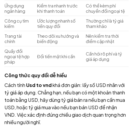
Ứng dụng
Kiểm tra nhanh trước
Có thể kèm phí
ngân hàng
khi thanh toán
chuyển đổi ngoại tệ
Công cụ tìm
Ước lượng nhanh số
Thường chỉ là tỷ giá
kiếm
tiền quy đổi
tham khảo
Trang tài
Theo dõi xu hướng và
Nên kiểm tra thời
chính
biến động
điểm cập nhật
Quầy đổi
Cần hỏi rõ phí và tỷ
ngoại tệ hợp
Đổi tiền mặt khi cần
giá áp dụng
pháp
Công thức quy đổi dễ hiểu
Cách tính
Usd to vnd
khá đơn giản: lấy số USD nhân với
tỷ giá áp dụng. Chẳng hạn, nếu bạn có một khoản thanh
toán bằng USD, hãy dùng tỷ giá bán ra nếu bạn cần mua
USD, hoặc tỷ giá mua vào nếu bạn bán USD để nhận
VND. Việc xác định đúng chiều giao dịch quan trọng hơn
nhiều người nghĩ.