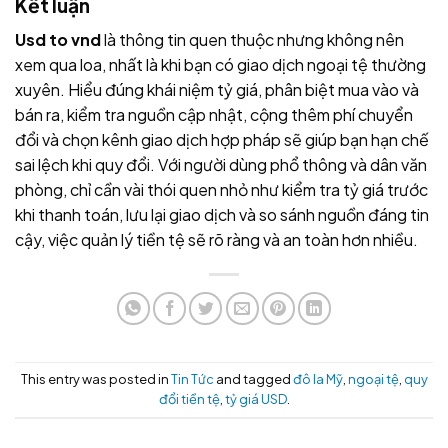
Kết luận
Usd to vnd
là thông tin quen thuộc nhưng không nên
xem qua loa, nhất là khi bạn có giao dịch ngoại tệ thường
xuyên. Hiểu đúng khái niệm tỷ giá, phân biệt mua vào và
bán ra, kiểm tra nguồn cập nhật, cộng thêm phí chuyển
đổi và chọn kênh giao dịch hợp pháp sẽ giúp bạn hạn chế
sai lệch khi quy đổi. Với người dùng phổ thông và dân văn
phòng, chỉ cần vài thói quen nhỏ như kiểm tra tỷ giá trước
khi thanh toán, lưu lại giao dịch và so sánh nguồn đáng tin
cậy, việc quản lý tiền tệ sẽ rõ ràng và an toàn hơn nhiều.
This entry was posted in
Tin Tức
and tagged
đô la Mỹ
,
ngoại tệ
,
quy
đổi tiền tệ
,
tỷ giá USD
.