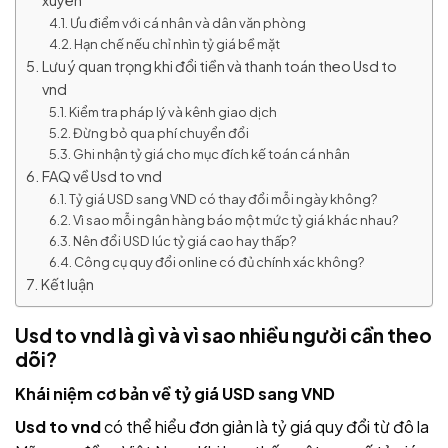
xuyên
Ưu điểm với cá nhân và dân văn phòng
Hạn chế nếu chỉ nhìn tỷ giá bề mặt
Lưu ý quan trọng khi đổi tiền và thanh toán theo Usd to
vnd
Kiểm tra pháp lý và kênh giao dịch
Đừng bỏ qua phí chuyển đổi
Ghi nhận tỷ giá cho mục đích kế toán cá nhân
FAQ về Usd to vnd
Tỷ giá USD sang VND có thay đổi mỗi ngày không?
Vì sao mỗi ngân hàng báo một mức tỷ giá khác nhau?
Nên đổi USD lúc tỷ giá cao hay thấp?
Công cụ quy đổi online có đủ chính xác không?
Kết luận
Usd to vnd
là gì và vì sao nhiều người cần theo
dõi?
Khái niệm cơ bản về tỷ giá USD sang VND
Usd to vnd
có thể hiểu đơn giản là tỷ giá quy đổi từ đô la