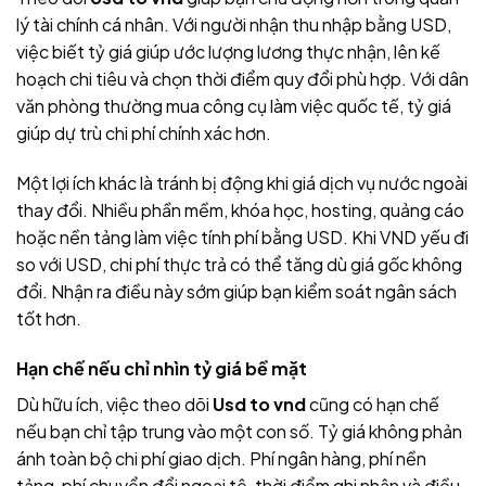
lý tài chính cá nhân. Với người nhận thu nhập bằng USD,
việc biết tỷ giá giúp ước lượng lương thực nhận, lên kế
hoạch chi tiêu và chọn thời điểm quy đổi phù hợp. Với dân
văn phòng thường mua công cụ làm việc quốc tế, tỷ giá
giúp dự trù chi phí chính xác hơn.
Một lợi ích khác là tránh bị động khi giá dịch vụ nước ngoài
thay đổi. Nhiều phần mềm, khóa học, hosting, quảng cáo
hoặc nền tảng làm việc tính phí bằng USD. Khi VND yếu đi
so với USD, chi phí thực trả có thể tăng dù giá gốc không
đổi. Nhận ra điều này sớm giúp bạn kiểm soát ngân sách
tốt hơn.
Hạn chế nếu chỉ nhìn tỷ giá bề mặt
Dù hữu ích, việc theo dõi
Usd to vnd
cũng có hạn chế
nếu bạn chỉ tập trung vào một con số. Tỷ giá không phản
ánh toàn bộ chi phí giao dịch. Phí ngân hàng, phí nền
tảng, phí chuyển đổi ngoại tệ, thời điểm ghi nhận và điều