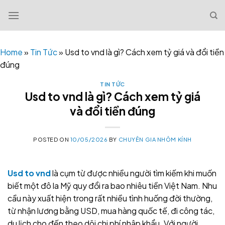
Skip
to
content
Home
»
Tin Tức
»
Usd to vnd là gì? Cách xem tỷ giá và đổi tiền
đúng
TIN TỨC
Usd to vnd là gì? Cách xem tỷ giá
và đổi tiền đúng
POSTED ON
10/05/2026
BY
CHUYÊN GIA NHÔM KÍNH
Usd to vnd
là cụm từ được nhiều người tìm kiếm khi muốn
biết một đô la Mỹ quy đổi ra bao nhiêu tiền Việt Nam. Nhu
cầu này xuất hiện trong rất nhiều tình huống đời thường,
từ nhận lương bằng USD, mua hàng quốc tế, đi công tác,
du lịch cho đến theo dõi chi phí nhập khẩu. Với người