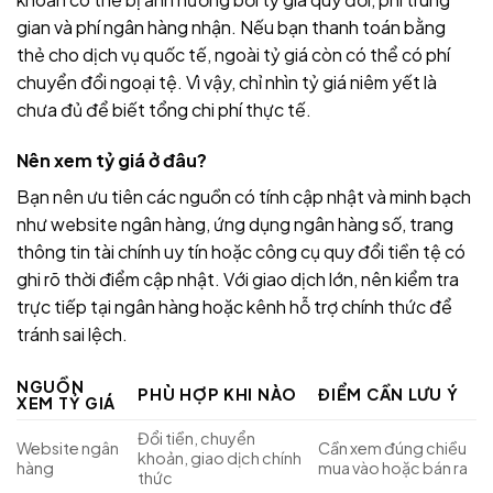
gian và phí ngân hàng nhận. Nếu bạn thanh toán bằng
thẻ cho dịch vụ quốc tế, ngoài tỷ giá còn có thể có phí
chuyển đổi ngoại tệ. Vì vậy, chỉ nhìn tỷ giá niêm yết là
chưa đủ để biết tổng chi phí thực tế.
Nên xem tỷ giá ở đâu?
Bạn nên ưu tiên các nguồn có tính cập nhật và minh bạch
như website ngân hàng, ứng dụng ngân hàng số, trang
thông tin tài chính uy tín hoặc công cụ quy đổi tiền tệ có
ghi rõ thời điểm cập nhật. Với giao dịch lớn, nên kiểm tra
trực tiếp tại ngân hàng hoặc kênh hỗ trợ chính thức để
tránh sai lệch.
NGUỒN
PHÙ HỢP KHI NÀO
ĐIỂM CẦN LƯU Ý
XEM TỶ GIÁ
Đổi tiền, chuyển
Website ngân
Cần xem đúng chiều
khoản, giao dịch chính
hàng
mua vào hoặc bán ra
thức