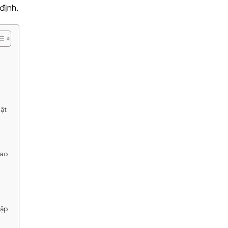
 định.
mật
sao
cập