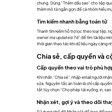
chung. Dùng “Thêm dấu sao” cho tệp quan
thêm mô tả ngắn gọn để cả nhóm hiểu mụ
Tìm kiếm nhanh bằng toán tử
Thanh tìm kiếm hỗ trợ lọc theo loại tệp,
owner:me updated:7d” để tìm tài liệu mìn
thời gian thao tác khi dữ liệu ngày càng n
Chia sẻ, cấp quyền và c
Cấp quyền theo vai trò phù hợ
Khi nhấn “Chia sẻ”, nhập email người nh
sửa. Nguyên tắc an toàn là chỉ cấp quyền
tắt tùy chọn “Cho phép tải xuống, in, sao
Nhận xét, gợi ý và theo dõi tha
Sử dụng chế độ Nhận xét để trao đổi nga