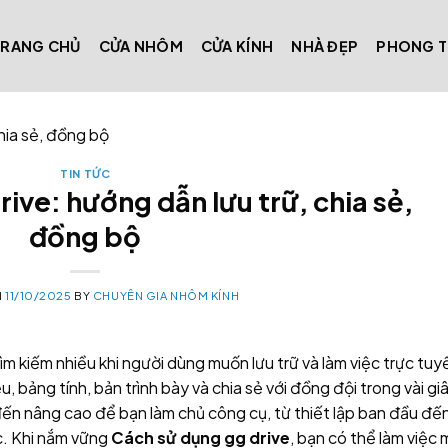
TRANG CHỦ
CỬA NHÔM
CỬA KÍNH
NHÀ ĐẸP
PHONG 
hia sẻ, đồng bộ
TIN TỨC
ive: hướng dẫn lưu trữ, chia sẻ,
đồng bộ
N
11/10/2025
BY
CHUYÊN GIA NHÔM KÍNH
ìm kiếm nhiều khi người dùng muốn lưu trữ và làm việc trực tuy
ệu, bảng tính, bản trình bày và chia sẻ với đồng đội trong vài gi
ến nâng cao để bạn làm chủ công cụ, từ thiết lập ban đầu đế
c. Khi nắm vững
Cách sử dụng gg drive
, bạn có thể làm việc 