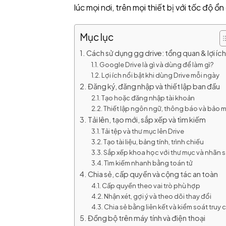
lúc mọi nơi, trên mọi thiết bị với tốc độ ổn
Mục lục
Cách sử dụng gg drive: tổng quan & lợi ích
Google Drive là gì và dùng để làm gì?
Lợi ích nổi bật khi dùng Drive mỗi ngày
Đăng ký, đăng nhập và thiết lập ban đầu
Tạo hoặc đăng nhập tài khoản
Thiết lập ngôn ngữ, thông báo và bảo 
Tải lên, tạo mới, sắp xếp và tìm kiếm
Tải tệp và thư mục lên Drive
Tạo tài liệu, bảng tính, trình chiếu
Sắp xếp khoa học với thư mục và nhãn 
Tìm kiếm nhanh bằng toán tử
Chia sẻ, cấp quyền và cộng tác an toàn
Cấp quyền theo vai trò phù hợp
Nhận xét, gợi ý và theo dõi thay đổi
Chia sẻ bằng liên kết và kiểm soát truy 
Đồng bộ trên máy tính và điện thoại