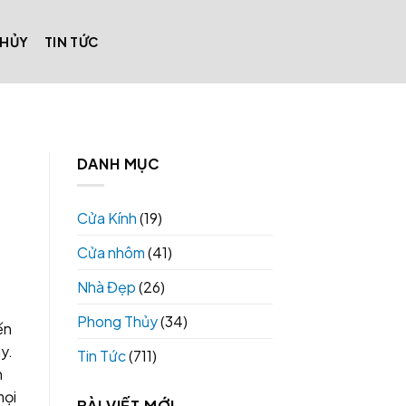
THỦY
TIN TỨC
DANH MỤC
Cửa Kính
(19)
Cửa nhôm
(41)
Nhà Đẹp
(26)
Phong Thủy
(34)
ến
ây.
Tin Tức
(711)
n
mọi
BÀI VIẾT MỚI