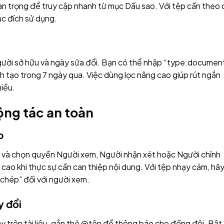
 trọng để truy cập nhanh từ mục Dấu sao. Với tệp cần theo d
c đích sử dụng.
 người sở hữu và ngày sửa đổi. Bạn có thể nhập “type:documen
h tạo trong 7 ngày qua. Việc dùng lọc nâng cao giúp rút ngắn
hiều.
ộng tác an toàn
p
ận và chọn quyền Người xem, Người nhận xét hoặc Người chỉnh
 cao khi thực sự cần can thiệp nội dung. Với tệp nhạy cảm, hã
 chép” đối với người xem.
y đổi
y trên tài liệu, gắn thẻ @tên để thông báo cho đồng đội. Bật