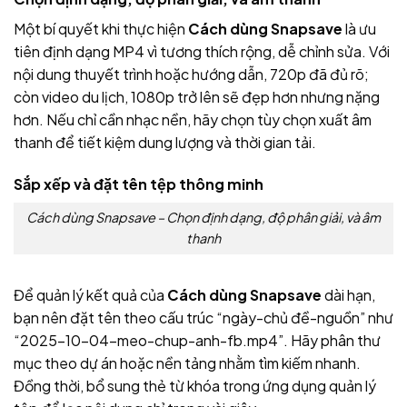
Một bí quyết khi thực hiện
Cách dùng Snapsave
là ưu
tiên định dạng MP4 vì tương thích rộng, dễ chỉnh sửa. Với
nội dung thuyết trình hoặc hướng dẫn, 720p đã đủ rõ;
còn video du lịch, 1080p trở lên sẽ đẹp hơn nhưng nặng
hơn. Nếu chỉ cần nhạc nền, hãy chọn tùy chọn xuất âm
thanh để tiết kiệm dung lượng và thời gian tải.
Sắp xếp và đặt tên tệp thông minh
Cách dùng Snapsave – Chọn định dạng, độ phân giải, và âm
thanh
Để quản lý kết quả của
Cách dùng Snapsave
dài hạn,
bạn nên đặt tên theo cấu trúc “ngày-chủ đề-nguồn” như
“2025-10-04-meo-chup-anh-fb.mp4”. Hãy phân thư
mục theo dự án hoặc nền tảng nhằm tìm kiếm nhanh.
Đồng thời, bổ sung thẻ từ khóa trong ứng dụng quản lý