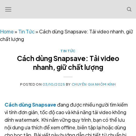
Skip
to
content
Home
»
Tin Tức
»
Cách dùng Snapsave: Tải video nhanh, giữ
chất lượng
TIN TỨC
Cách dùng Snapsave: Tải video
nhanh, giữ chất lượng
POSTED ON
03/10/2025
BY
CHUYÊN GIA NHÔM KÍNH
Cách dùng Snapsave
đang được nhiều người tìm kiếm
vì tính đơn giản, tốc độ cao và khả năng tải video không
dính watermark. Khi nắm vững quy trình, bạn có thể lưu
nội dung ưa thích để xem offline, biên tập lại hoặc dùng
cho học tập. Bài viết này hướng dẫn chi tiết từ chuẩn bị,