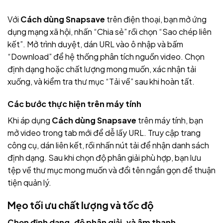
Với
Cách dùng Snapsave
trên điện thoại, bạn mở ứng
dụng mạng xã hội, nhấn “Chia sẻ” rồi chọn “Sao chép liên
kết”. Mở trình duyệt, dán URL vào ô nhập và bấm
“Download” để hệ thống phân tích nguồn video. Chọn
định dạng hoặc chất lượng mong muốn, xác nhận tải
xuống, và kiểm tra thư mục “Tải về” sau khi hoàn tất.
Các bước thực hiện trên máy tính
Khi áp dụng
Cách dùng Snapsave
trên máy tính, bạn
mở video trong tab mới để dễ lấy URL. Truy cập trang
công cụ, dán liên kết, rồi nhấn nút tải để nhận danh sách
định dạng. Sau khi chọn độ phân giải phù hợp, bạn lưu
tệp về thư mục mong muốn và đổi tên ngắn gọn để thuận
tiện quản lý.
Mẹo tối ưu chất lượng và tốc độ
Chọn định dạng, độ phân giải, và âm thanh