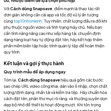
Ưu, nhược điểm để lựa chọn phù hợp
Với
Cách dùng Snapsave
, điểm mạnh là thao tác rất
đơn giản, không cần cài app và tốc độ xử lý ấn tượng
cùng
top10nhomkinh.
Tuy nhiên, chất lượng đầu ra đôi khi
phụ thuộc nguồn video và tình trạng máy chủ. Nếu bạn
cần tính năng nâng cao như xếp hàng tải, chuyển định
dạng hàng loạt hay tự động đặt tên, hãy kết hợp thêm
phần mềm biên tập hoặc trình quản lý tệp để hoàn thiện
quy trình.
Kết luận và gợi ý thực hành
Quy trình mẫu để áp dụng ngay
Tóm lại,
Cách dùng Snapsave
hiệu quả gồm các bước:
sao chép URL video công khai, dán vào ô nhập, chọn chất
lượng/định dạng, nhấn tải và kiểm tra tệp. Hãy chuẩn hóa
cách đặt tên, phân thư mục rõ ràng, và thường xuyên dọn
dẹp bộ nhớ để thiết bị hoạt động mượt. Khi tôn trọng
bản quyền và chú ý an toàn, bạn sẽ có trải nghiệm tải