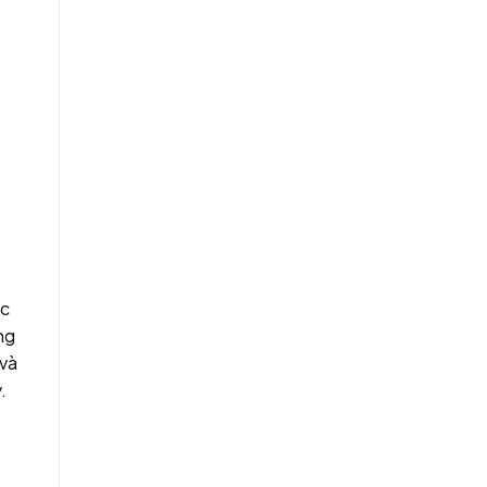
ặc
ng
 và
.