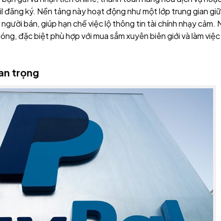
l đăng ký. Nền tảng này hoạt động như một lớp trung gian gi
người bán, giúp hạn chế việc lộ thông tin tài chính nhạy cảm.
óng, đặc biệt phù hợp với mua sắm xuyên biên giới và làm việc 
an trọng