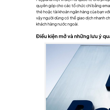
quyên góp cho các tổ chức chỉ bằng emai
thẻ hoặc tài khoản ngân hàng của bạn với 
vậy người dùng có thể giao dịch nhanh ch
khách hàng nước ngoài.
Điều kiện mở và những lưu ý qu