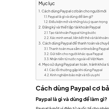
Mục lục
Cách dùng Paypal cơ bản cho người mới
Paypal là gì và dùng để làm gì?
Điều kiện mở và những lưu ý quan trọng
Đăng ký và thiết lập tài khoản Paypal
Tạo tài khoản Paypal từng bước
Xác minh email, liên kết thẻ và tài khoả
Cách dùng Paypal để thanh toán và chuyể
Thanh toán mua sắm online bằng Paypa
Gửi tiền cho người khác qua Paypal
Nhận tiền từ nước ngoài về Việt Nam
Mẹo sử dụng Paypal an toàn, tránh khóa t
Các lỗi thường gặp khi dùng Paypal
Kinh nghiệm bảo mật và tối ưu phí
Cách dùng Paypal cơ bả
Paypal là gì và dùng để làm gì?
Paypal là một ví điện tử quốc tế cho phép