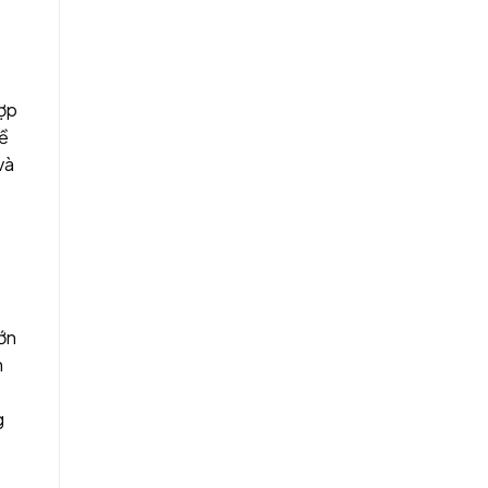
hợp
về
và
lớn
n
g