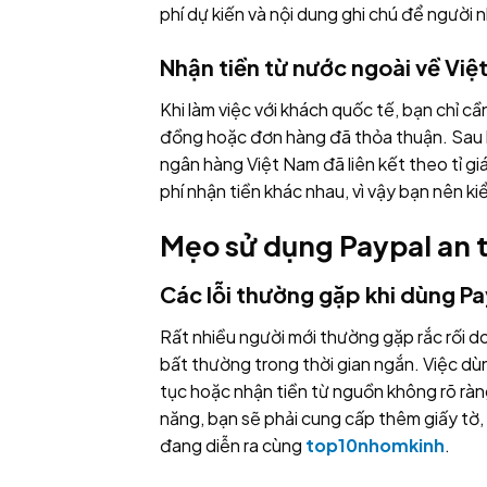
phí dự kiến và nội dung ghi chú để người
Nhận tiền từ nước ngoài về Việ
Khi làm việc với khách quốc tế, bạn chỉ c
đồng hoặc đơn hàng đã thỏa thuận. Sau khi
ngân hàng Việt Nam đã liên kết theo tỉ gi
phí nhận tiền khác nhau, vì vậy bạn nên ki
Mẹo sử dụng Paypal an t
Các lỗi thường gặp khi dùng P
Rất nhiều người mới thường gặp rắc rối do 
bất thường trong thời gian ngắn. Việc dùn
tục hoặc nhận tiền từ nguồn không rõ ràng 
năng, bạn sẽ phải cung cấp thêm giấy tờ,
đang diễn ra cùng
top10nhomkinh
.