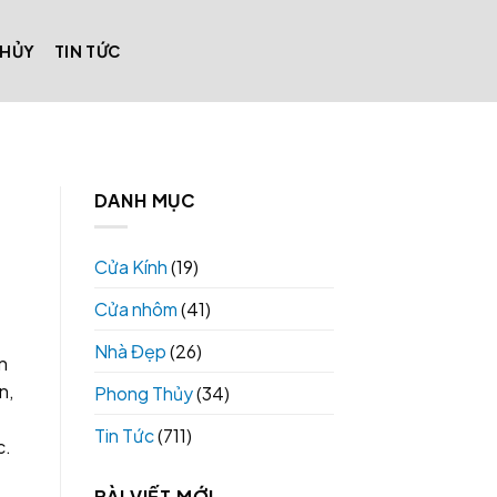
THỦY
TIN TỨC
DANH MỤC
Cửa Kính
(19)
Cửa nhôm
(41)
Nhà Đẹp
(26)
n
n,
Phong Thủy
(34)
Tin Tức
(711)
c.
BÀI VIẾT MỚI