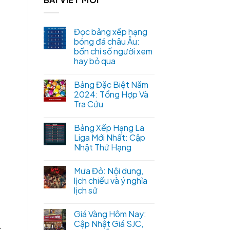
Đọc bảng xếp hạng
bóng đá châu Âu:
bốn chỉ số người xem
hay bỏ qua
Bảng Đặc Biệt Năm
2024: Tổng Hợp Và
Tra Cứu
Bảng Xếp Hạng La
Liga Mới Nhất: Cập
Nhật Thứ Hạng
Mưa Đỏ: Nội dung,
lịch chiếu và ý nghĩa
lịch sử
Giá Vàng Hôm Nay:
Cập Nhật Giá SJC,
c