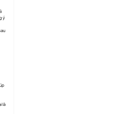
i
g ý
 sau
iúp
i là