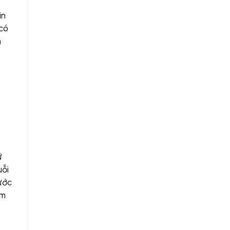
in
 có
n
ữ
uỗi
bước
ảm