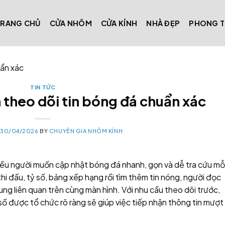
TRANG CHỦ
CỬA NHÔM
CỬA KÍNH
NHÀ ĐẸP
PHONG 
uẩn xác
TIN TỨC
theo dõi tin bóng đá chuẩn xác
N
30/04/2026
BY
CHUYÊN GIA NHÔM KÍNH
hiều người muốn cập nhật bóng đá nhanh, gọn và dễ tra cứu mỗ
thi đấu, tỷ số, bảng xếp hạng rồi tìm thêm tin nóng, người đọc
ung liên quan trên cùng màn hình. Với nhu cầu theo dõi trước,
số được tổ chức rõ ràng sẽ giúp việc tiếp nhận thông tin mượt