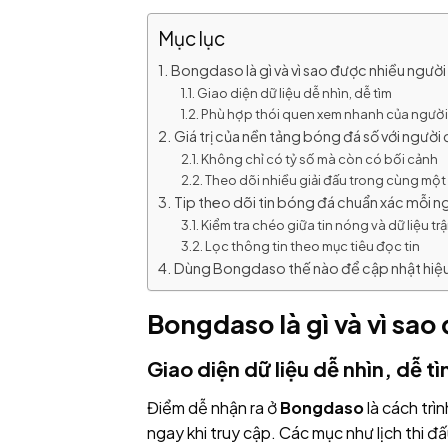
Mục lục
Bongdaso là gì và vì sao được nhiều người
Giao diện dữ liệu dễ nhìn, dễ tìm
Phù hợp thói quen xem nhanh của người
Giá trị của nền tảng bóng đá số với người
Không chỉ có tỷ số mà còn có bối cảnh
Theo dõi nhiều giải đấu trong cùng mộ
Tip theo dõi tin bóng đá chuẩn xác mỗi n
Kiểm tra chéo giữa tin nóng và dữ liệu tr
Lọc thông tin theo mục tiêu đọc tin
Dùng Bongdaso thế nào để cập nhật hiệ
Bongdaso là gì và vì sao
Giao diện dữ liệu dễ nhìn, dễ t
Điểm dễ nhận ra ở
Bongdaso
là cách trì
ngay khi truy cập. Các mục như lịch thi đ