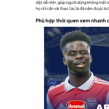
đặt dễ nhìn, giúp người dùng không mất nh
họ chỉ cần vài thao tác là đã nắm được 
Phù hợp thói quen xem nhanh c