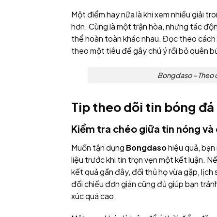
Một điểm hay nữa là khi xem nhiều giải tr
hơn. Cùng là một trận hòa, nhưng tác độn
thể hoàn toàn khác nhau. Đọc theo cách n
theo một tiêu đề gây chú ý rồi bỏ quên bứ
Bongdaso – Theo d
Tip theo dõi tin bóng đ
Kiểm tra chéo giữa tin nóng và 
Muốn tận dụng
Bongdaso
hiệu quả, bạn 
liệu trước khi tin trọn vẹn một kết luận. 
kết quả gần đây, đối thủ họ vừa gặp, lịch 
đối chiếu đơn giản cũng đủ giúp bạn trán
xúc quá cao.