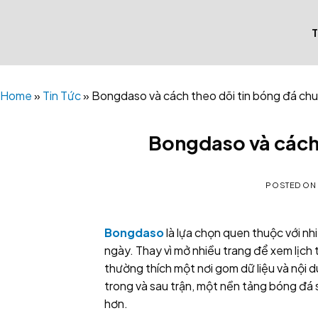
Skip
to
content
Home
»
Tin Tức
»
Bongdaso và cách theo dõi tin bóng đá ch
Bongdaso và cách 
POSTED O
Bongdaso
là lựa chọn quen thuộc với n
ngày. Thay vì mở nhiều trang để xem lịch 
thường thích một nơi gom dữ liệu và nội d
trong và sau trận, một nền tảng bóng đá 
hơn.