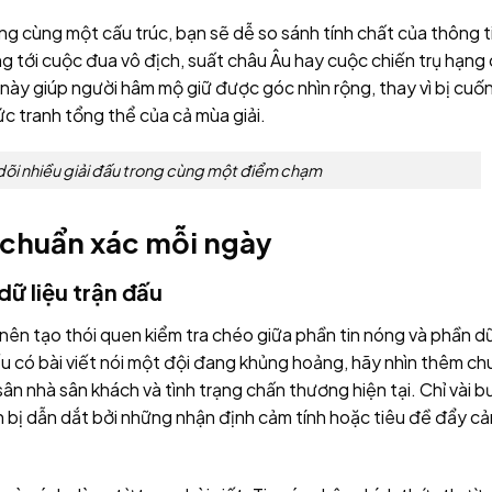
ong cùng một cấu trúc, bạn sẽ dễ so sánh tính chất của thông t
g tới cuộc đua vô địch, suất châu Âu hay cuộc chiến trụ hạng
ày giúp người hâm mộ giữ được góc nhìn rộng, thay vì bị cuố
c tranh tổng thể của cả mùa giải.
õi nhiều giải đấu trong cùng một điểm chạm
á chuẩn xác mỗi ngày
dữ liệu trận đấu
nên tạo thói quen kiểm tra chéo giữa phần tin nóng và phần d
Nếu có bài viết nói một đội đang khủng hoảng, hãy nhìn thêm ch
sân nhà sân khách và tình trạng chấn thương hiện tại. Chỉ vài 
h bị dẫn dắt bởi những nhận định cảm tính hoặc tiêu đề đẩy c