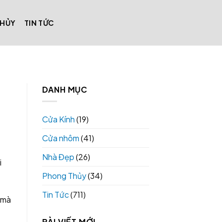
THỦY
TIN TỨC
DANH MỤC
Cửa Kính
(19)
Cửa nhôm
(41)
Nhà Đẹp
(26)
i
Phong Thủy
(34)
Tin Tức
(711)
 mà
BÀI VIẾT MỚI