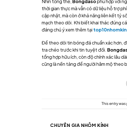
Nhìn tổng thể,
Bongdaso
phù hợp với ng
thời gian thực mà vẫn có dữ liệu hỗ trợ p
cập nhật, mà còn ở khả năng liên kết tỷ số
mạch theo dõi. Khi biết khai thác đúng các
đáng chú ý xem thêm tại
top10nhomkin
Để theo dõi tin bóng đá chuẩn xác hơn, đi
tra chéo trước khi tin tuyệt đối.
Bongda
tổng hợp hữu ích, còn độ chính xác lâu dà
cũng là nền tảng để người hâm mộ theo b
This entry was
CHUYÊN GIA NHÔM KÍNH