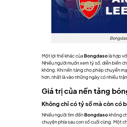
Bongdaso 
Một lợi thế khác của
Bongdaso
là hợp v
Nhiều người muốn xem tỷ số, diễn biến ch
không. Khi nền tảng cho phép chuyển mạch
hơn, nhất là vào những ngày có nhiều trận l
Giá trị của nền tảng bón
Không chỉ có tỷ số mà còn có b
Nhiều người tìm đến
Bongdaso
không ch
chuyện phía sau con số cuối cùng. Một ch