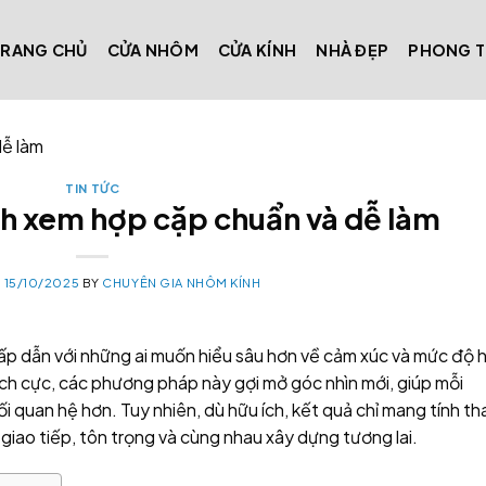
TRANG CHỦ
CỬA NHÔM
CỬA KÍNH
NHÀ ĐẸP
PHONG 
dễ làm
TIN TỨC
ách xem hợp cặp chuẩn và dễ làm
N
15/10/2025
BY
CHUYÊN GIA NHÔM KÍNH
hấp dẫn với những ai muốn hiểu sâu hơn về cảm xúc và mức độ 
ch cực, các phương pháp này gợi mở góc nhìn mới, giúp mỗi
i quan hệ hơn. Tuy nhiên, dù hữu ích, kết quả chỉ mang tính t
 giao tiếp, tôn trọng và cùng nhau xây dựng tương lai.