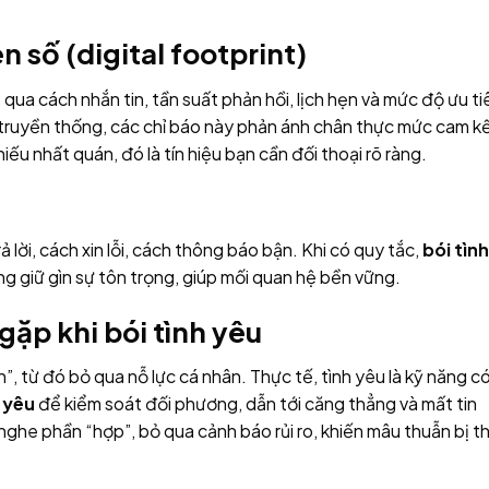
n số (digital footprint)
 qua cách nhắn tin, tần suất phản hồi, lịch hẹn và mức độ ưu ti
ruyền thống, các chỉ báo này phản ánh chân thực mức cam kế
ếu nhất quán, đó là tín hiệu bạn cần đối thoại rõ ràng.
ả lời, cách xin lỗi, cách thông báo bận. Khi có quy tắc,
bói tình
g giữ gìn sự tôn trọng, giúp mối quan hệ bền vững.
ặp khi bói tình yêu
”, từ đó bỏ qua nỗ lực cá nhân. Thực tế, tình yêu là kỹ năng c
h yêu
để kiểm soát đối phương, dẫn tới căng thẳng và mất tin
ghe phần “hợp”, bỏ qua cảnh báo rủi ro, khiến mâu thuẫn bị th