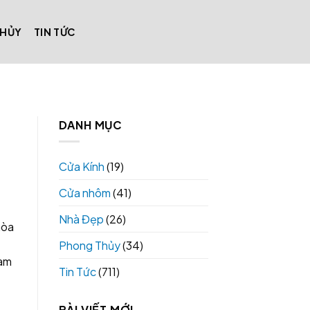
THỦY
TIN TỨC
DANH MỤC
Cửa Kính
(19)
Cửa nhôm
(41)
Nhà Đẹp
(26)
hòa
Phong Thủy
(34)
ham
Tin Tức
(711)
BÀI VIẾT MỚI