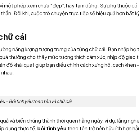
 vì một phép xem chưa “đẹp”, hãy tạm dừng. Sự phụ thuộc có
 thắn. Đôi khi, cuộc trò chuyện trực tiếp sẽ hiệu quả hơn bất k
 chữ cái
ường năng lượng tượng trưng của từng chữ cái. Bạn nhập họ 
 quả thường cho thấy mức tương thích cảm xúc, nhịp độ giao t
n đồ khái quát giúp bạn điều chỉnh cách xưng hô, cách khen 
 nhau.
yêu – Bói tình yêu theo tên và chữ cái
quả và biến chúng thành thói quen hằng ngày, ví dụ: lắng nghe
 áp dụng thực tế,
bói tình yêu
theo tên trở nên hữu ích hơn hẳ