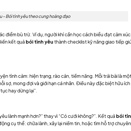
êu – Bói tình yêu theo cung hoàng đạo
 điểm bù trừ. Ví dụ, người khí cần học cách biểu đạt cảm xúc
Biến kết quả
bói tình yêu
thành checklist kỹ năng giao tiếp gi
n tình cảm: hiện trạng, rào cản, tiềm năng. Mỗi trải bài là mộ
ỗi sợ, mong đợi và giới hạn cá nhân. Điều này đặc biệt hữu ích 
tục hay dừng lại”.
 yêu lành mạnh hơn?” thay vì “Có cưới không?”. Kết quả
bói tì
ng cụ thể: chữa lành, xây lại niềm tin, hoặc tìm hỗ trợ chuyên