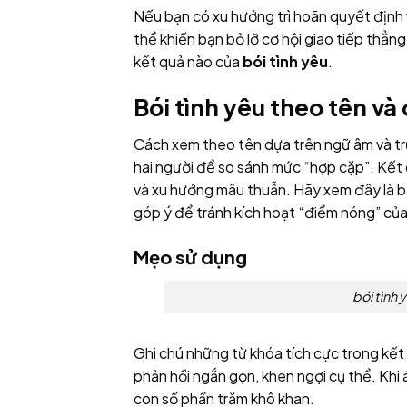
Nếu bạn có xu hướng trì hoãn quyết định
thể khiến bạn bỏ lỡ cơ hội giao tiếp thẳng
kết quả nào của
bói tình yêu
.
Bói tình yêu theo tên và
Cách xem theo tên dựa trên ngữ âm và tr
hai người để so sánh mức “hợp cặp”. Kết
và xu hướng mâu thuẫn. Hãy xem đây là bả
góp ý để tránh kích hoạt “điểm nóng” của
Mẹo sử dụng
bói tình 
Ghi chú những từ khóa tích cực trong kết 
phản hồi ngắn gọn, khen ngợi cụ thể. Khi
con số phần trăm khô khan.