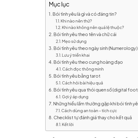
Mục lục
Bói tình yêu là gì và có đáng tin?
Khi nào nên thử?
Khi nào không nên quá lệ thuộc?
Bói tình yêu theo tên và chữ cái
Mẹo sử dụng
Bói tình yêu theo ngày sinh (Numerology)
Lưu ý triển khai
Bói tình yêu theo cung hoàng đạo
Cách đọc thông minh
Bói tình yêu bằng tarot
Cách hỏi bài hiệu quả
Bói tình yêu qua thói quen số (digital foot
Gợi ý áp dụng
Những hiểu lầm thường gặp khi bói tình y
Cách dùng an toàn – tích cực
Checklist tự đánh giá thay cho kết quả
Kết lời