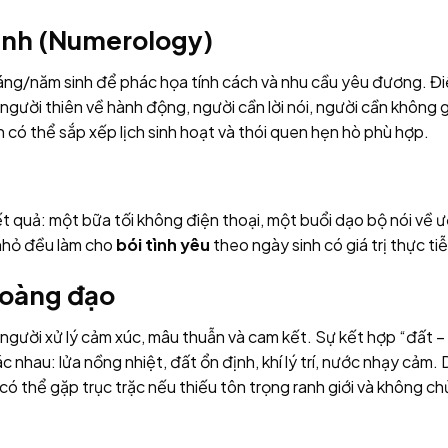
sinh (Numerology)
áng/năm sinh để phác họa tính cách và nhu cầu yêu đương. Đ
người thiên về hành động, người cần lời nói, người cần không 
bạn có thể sắp xếp lịch sinh hoạt và thói quen hẹn hò phù hợp.
ết quả: một bữa tối không điện thoại, một buổi dạo bộ nói về 
 nhỏ đều làm cho
bói tình yêu
theo ngày sinh có giá trị thực tiễ
hoàng đạo
 người xử lý cảm xúc, mâu thuẫn và cam kết. Sự kết hợp “đất –
c nhau: lửa nồng nhiệt, đất ổn định, khí lý trí, nước nhạy cảm. 
có thể gặp trục trặc nếu thiếu tôn trọng ranh giới và không ch