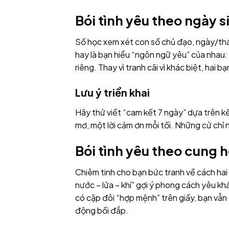
Bói tình yêu theo ngày 
Số học xem xét con số chủ đạo, ngày/th
hay là bạn hiểu “ngôn ngữ yêu” của nhau: 
riêng. Thay vì tranh cãi vì khác biệt, hai 
Lưu ý triển khai
Hãy thử viết “cam kết 7 ngày” dựa trên k
mơ, một lời cảm ơn mỗi tối. Những cử chỉ
Bói tình yêu theo cung 
Chiêm tinh cho bạn bức tranh về cách hai
nước – lửa – khí” gợi ý phong cách yêu khá
có cặp đôi “hợp mệnh” trên giấy, bạn vẫn 
động bồi đắp.