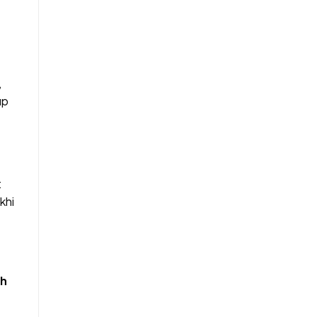
,
úp
t
khi
nh