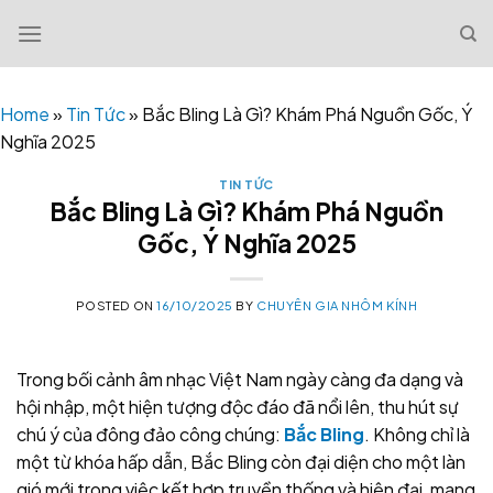
Skip
to
content
Home
»
Tin Tức
»
Bắc Bling Là Gì? Khám Phá Nguồn Gốc, Ý
Nghĩa 2025
TIN TỨC
Bắc Bling Là Gì? Khám Phá Nguồn
Gốc, Ý Nghĩa 2025
POSTED ON
16/10/2025
BY
CHUYÊN GIA NHÔM KÍNH
Trong bối cảnh âm nhạc Việt Nam ngày càng đa dạng và
hội nhập, một hiện tượng độc đáo đã nổi lên, thu hút sự
chú ý của đông đảo công chúng:
Bắc Bling
. Không chỉ là
một từ khóa hấp dẫn, Bắc Bling còn đại diện cho một làn
gió mới trong việc kết hợp truyền thống và hiện đại, mang