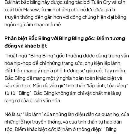
Bài hát bắc bling này được sáng tác bởi Tuấn Cry và sản
xuất bởi Masew, là minh chứng cho nỗ lực đưa giá trị
truyền thống đến gần hơn với công chúng hiện đại bằng
ngôn ngữ âm nhạc mới mẻ.
Phân biệt Bắc Bling với Bling Bling gốc: Điểm tương
đồng và khác biệt
Thuật ngữ “Bling Bling” gốc thường được dùng trong văn
hóa hip-hop để chỉ những trang sức, phụ kiện lấp lánh,
đắt tiền, mang ý nghĩa phô trương sự giàu có. Tuy nhiên,
Bắc Bling đã mang một ý nghĩa hoàn toàn khác biệt và
sâu sắc hơn. Mặc dù vẫn giữ tinh thần “lấp lánh, tỏa sáng”
từ từ “Bling”, Bắc Bling không ám chỉ vật chất mà là sự
rạng rỡ của di sản văn hóa.
Nó là sự “lấp lánh” của những làn điệu dân ca quan họ, của
những lễ hội truyền thống, và của tinh thần tự hào dân
tộc. Điểm khác biệt cốt lõi nằm ở thông điệp: “Bling