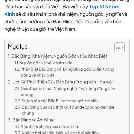
đậm bản sắc văn hóa Việt. Bài viết này
Top 10 Nhôm
Kính
sẽ đi sâu khám phá khái niệm, nguồn gốc, ý nghĩa và
những ảnh hưởng của Bắc Bling đến đời sống văn hóa,
nghệ thuật của giới trẻ Việt Nam.
Mục lục
Bắc Bling: Khái Niệm, Nguồn Gốc và Sự Khác Biệt
Nguồn gốc và bối cảnh ra đời
Phân biệt Bắc Bling với Bling Bling gốc: Điểm tương
đồng và khác biệt
Lịch Sử Phát Triển Của Bắc Bling Trong Văn Hóa Việt
Giai đoạn sơ khai: Những nghệ sĩ và cộng đồng tiên
phong
Sự lan tỏa của Bắc Bling trong giới trẻ Việt
Bắc Bling qua các thời kỳ: Từ underground đến đại
chúng
Bắc Bling và Âm Nhạc
Đặc điểm chung của các bài hát
Những bài hát tiêu biểu và nghệ sĩ gắn liền