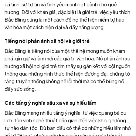
cá tính, sự tự tin và tình yêu mãnh liệt dành cho quê
hương. Đối với khán giả, đặc biệt là giới trẻ, việc yêu thích
Bắc Bling cũng là một cách để họ thể hiện niềm tự hào
văn hóa một cách hiện đại và đầy năng lượng.
Tiếng nói phản ánh xã hội và giới trẻ
Bắc Bling là tiếng nói của một thế hệ mong muốn khám
phá, gìn giữ và làm mới các giá trị văn hóa. Nó phản ánh xu
hướng xã hội nơi giới trẻ tìm thấy sự gắn kết với cội nguồn
thông qua những hình thức thể hiện đương đại, chứng tỏ
rằng truyền thống không hề lỗi thời mà có thể bùng nổ
đầy sức sống.
Các tầng ý nghĩa sâu xa và sự hiểu lầm
Bắc Bling mang nhiều tầng ý nghĩa, từ việc quảng bá du
lịch, tôn vinh nghệ thuật dân gian đến việc khơi gợi lòng
tự hào dân tộc. Dù ban đầu có thể có những hiểu lầm nhỏ
về từ “Bling”, nhưng nội dung giàu văn hóa của bài hát