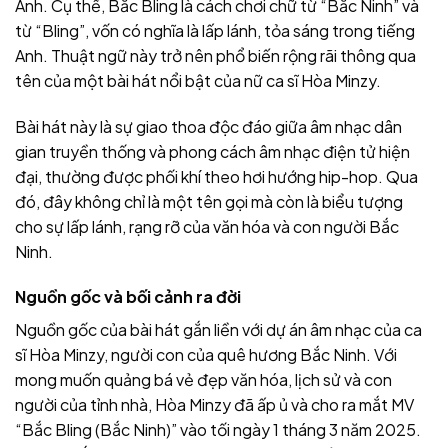
Anh. Cụ thể, Bắc Bling là cách chơi chữ từ “Bắc Ninh” và
từ “Bling”, vốn có nghĩa là lấp lánh, tỏa sáng trong tiếng
Anh. Thuật ngữ này trở nên phổ biến rộng rãi thông qua
tên của một bài hát nổi bật của nữ ca sĩ Hòa Minzy.
Bài hát này là sự giao thoa độc đáo giữa âm nhạc dân
gian truyền thống và phong cách âm nhạc điện tử hiện
đại, thường được phối khí theo hơi hướng hip-hop. Qua
đó, đây không chỉ là một tên gọi mà còn là biểu tượng
cho sự lấp lánh, rạng rỡ của văn hóa và con người Bắc
Ninh.
Nguồn gốc và bối cảnh ra đời
Nguồn gốc của bài hát gắn liền với dự án âm nhạc của ca
sĩ Hòa Minzy, người con của quê hương Bắc Ninh. Với
mong muốn quảng bá vẻ đẹp văn hóa, lịch sử và con
người của tỉnh nhà, Hòa Minzy đã ấp ủ và cho ra mắt MV
“Bắc Bling (Bắc Ninh)” vào tối ngày 1 tháng 3 năm 2025.