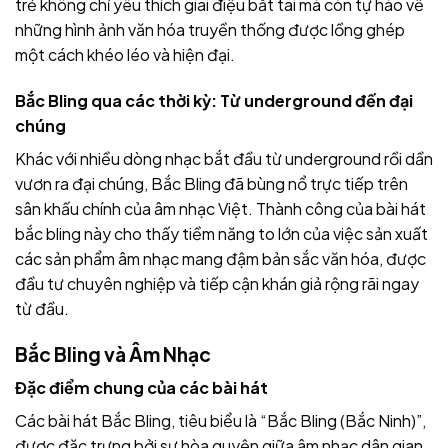
trẻ không chỉ yêu thích giai điệu bắt tai mà còn tự hào về
những hình ảnh văn hóa truyền thống được lồng ghép
một cách khéo léo và hiện đại.
Bắc Bling qua các thời kỳ: Từ underground đến đại
chúng
Khác với nhiều dòng nhạc bắt đầu từ underground rồi dần
vươn ra đại chúng, Bắc Bling đã bùng nổ trực tiếp trên
sân khấu chính của âm nhạc Việt. Thành công của bài hát
bắc bling này cho thấy tiềm năng to lớn của việc sản xuất
các sản phẩm âm nhạc mang đậm bản sắc văn hóa, được
đầu tư chuyên nghiệp và tiếp cận khán giả rộng rãi ngay
từ đầu.
Bắc Bling và Âm Nhạc
Đặc điểm chung của các bài hát
Các bài hát Bắc Bling, tiêu biểu là “Bắc Bling (Bắc Ninh)”,
được đặc trưng bởi sự hòa quyện giữa âm nhạc dân gian,