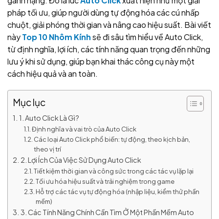
gánh nặng. Đó là lúc
Auto Click
xuất hiện như một giải
pháp tối ưu, giúp người dùng tự động hóa các cú nhấp
chuột, giải phóng thời gian và nâng cao hiệu suất. Bài viết
này
Top 10 Nhôm Kính
sẽ đi sâu tìm hiểu về Auto Click,
từ định nghĩa, lợi ích, các tính năng quan trọng đến những
lưu ý khi sử dụng, giúp bạn khai thác công cụ này một
cách hiệu quả và an toàn.
Mục lục
1. Auto Click Là Gì?
Định nghĩa và vai trò của Auto Click
Các loại Auto Click phổ biến: tự động, theo kịch bản,
theo vị trí
2. Lợi Ích Của Việc Sử Dụng Auto Click
Tiết kiệm thời gian và công sức trong các tác vụ lặp lại
Tối ưu hóa hiệu suất và trải nghiệm trong game
Hỗ trợ các tác vụ tự động hóa (nhập liệu, kiểm thử phần
mềm)
3. Các Tính Năng Chính Cần Tìm Ở Một Phần Mềm Auto