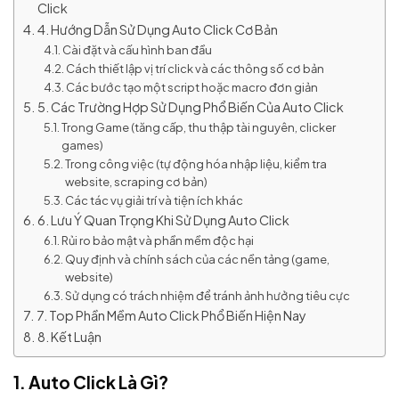
Click
4. Hướng Dẫn Sử Dụng Auto Click Cơ Bản
Cài đặt và cấu hình ban đầu
Cách thiết lập vị trí click và các thông số cơ bản
Các bước tạo một script hoặc macro đơn giản
5. Các Trường Hợp Sử Dụng Phổ Biến Của Auto Click
Trong Game (tăng cấp, thu thập tài nguyên, clicker
games)
Trong công việc (tự động hóa nhập liệu, kiểm tra
website, scraping cơ bản)
Các tác vụ giải trí và tiện ích khác
6. Lưu Ý Quan Trọng Khi Sử Dụng Auto Click
Rủi ro bảo mật và phần mềm độc hại
Quy định và chính sách của các nền tảng (game,
website)
Sử dụng có trách nhiệm để tránh ảnh hưởng tiêu cực
7. Top Phần Mềm Auto Click Phổ Biến Hiện Nay
8. Kết Luận
1. Auto Click Là Gì?