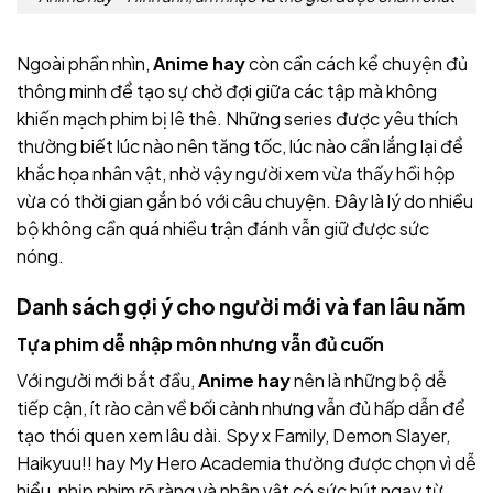
Ngoài phần nhìn,
Anime hay
còn cần cách kể chuyện đủ
thông minh để tạo sự chờ đợi giữa các tập mà không
khiến mạch phim bị lê thê. Những series được yêu thích
thường biết lúc nào nên tăng tốc, lúc nào cần lắng lại để
khắc họa nhân vật, nhờ vậy người xem vừa thấy hồi hộp
vừa có thời gian gắn bó với câu chuyện. Đây là lý do nhiều
bộ không cần quá nhiều trận đánh vẫn giữ được sức
nóng.
Danh sách gợi ý cho người mới và fan lâu năm
Tựa phim dễ nhập môn nhưng vẫn đủ cuốn
Với người mới bắt đầu,
Anime hay
nên là những bộ dễ
tiếp cận, ít rào cản về bối cảnh nhưng vẫn đủ hấp dẫn để
tạo thói quen xem lâu dài. Spy x Family, Demon Slayer,
Haikyuu!! hay My Hero Academia thường được chọn vì dễ
hiểu, nhịp phim rõ ràng và nhân vật có sức hút ngay từ