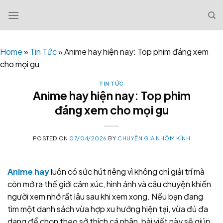
Skip
to
content
Home
»
Tin Tức
»
Anime hay hiện nay: Top phim đáng xem
cho mọi gu
TIN TỨC
Anime hay hiện nay: Top phim
đáng xem cho mọi gu
POSTED ON
07/04/2026
BY
CHUYÊN GIA NHÔM KÍNH
Anime hay
luôn có sức hút riêng vì không chỉ giải trí mà
còn mở ra thế giới cảm xúc, hình ảnh và câu chuyện khiến
người xem nhớ rất lâu sau khi xem xong. Nếu bạn đang
tìm một danh sách vừa hợp xu hướng hiện tại, vừa đủ đa
dạng để chọn theo sở thích cá nhân, bài viết này sẽ giúp