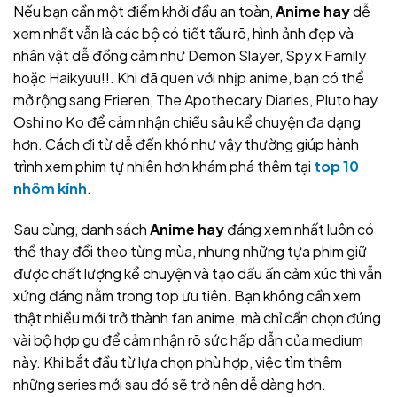
Nếu bạn cần một điểm khởi đầu an toàn,
Anime hay
dễ
xem nhất vẫn là các bộ có tiết tấu rõ, hình ảnh đẹp và
nhân vật dễ đồng cảm như Demon Slayer, Spy x Family
hoặc Haikyuu!!. Khi đã quen với nhịp anime, bạn có thể
mở rộng sang Frieren, The Apothecary Diaries, Pluto hay
Oshi no Ko để cảm nhận chiều sâu kể chuyện đa dạng
hơn. Cách đi từ dễ đến khó như vậy thường giúp hành
trình xem phim tự nhiên hơn khám phá thêm tại
top 10
nhôm kính
.
Sau cùng, danh sách
Anime hay
đáng xem nhất luôn có
thể thay đổi theo từng mùa, nhưng những tựa phim giữ
được chất lượng kể chuyện và tạo dấu ấn cảm xúc thì vẫn
xứng đáng nằm trong top ưu tiên. Bạn không cần xem
thật nhiều mới trở thành fan anime, mà chỉ cần chọn đúng
vài bộ hợp gu để cảm nhận rõ sức hấp dẫn của medium
này. Khi bắt đầu từ lựa chọn phù hợp, việc tìm thêm
những series mới sau đó sẽ trở nên dễ dàng hơn.