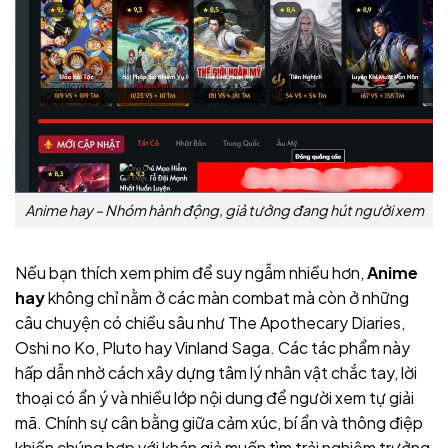
Anime hay – Nhóm hành động, giả tưởng đang hút người xem
Nếu bạn thích xem phim để suy ngẫm nhiều hơn,
Anime
hay
không chỉ nằm ở các màn combat mà còn ở những
câu chuyện có chiều sâu như The Apothecary Diaries,
Oshi no Ko, Pluto hay Vinland Saga. Các tác phẩm này
hấp dẫn nhờ cách xây dựng tâm lý nhân vật chắc tay, lời
thoại có ẩn ý và nhiều lớp nội dung để người xem tự giải
mã. Chính sự cân bằng giữa cảm xúc, bí ẩn và thông điệp
khiến chúng hợp với khán giả muốn tìm trải nghiệm trưởng