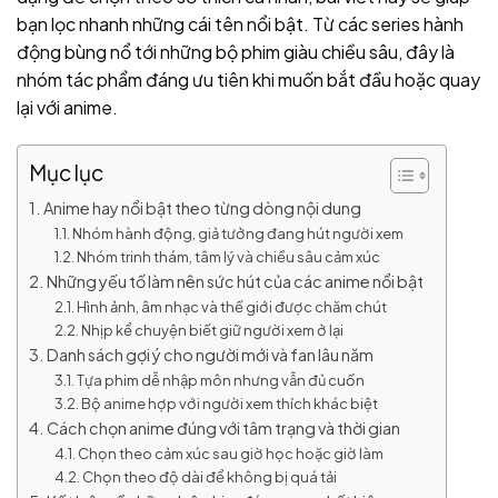
bạn lọc nhanh những cái tên nổi bật. Từ các series hành
động bùng nổ tới những bộ phim giàu chiều sâu, đây là
nhóm tác phẩm đáng ưu tiên khi muốn bắt đầu hoặc quay
lại với anime.
Mục lục
Anime hay nổi bật theo từng dòng nội dung
Nhóm hành động, giả tưởng đang hút người xem
Nhóm trinh thám, tâm lý và chiều sâu cảm xúc
Những yếu tố làm nên sức hút của các anime nổi bật
Hình ảnh, âm nhạc và thế giới được chăm chút
Nhịp kể chuyện biết giữ người xem ở lại
Danh sách gợi ý cho người mới và fan lâu năm
Tựa phim dễ nhập môn nhưng vẫn đủ cuốn
Bộ anime hợp với người xem thích khác biệt
Cách chọn anime đúng với tâm trạng và thời gian
Chọn theo cảm xúc sau giờ học hoặc giờ làm
Chọn theo độ dài để không bị quá tải