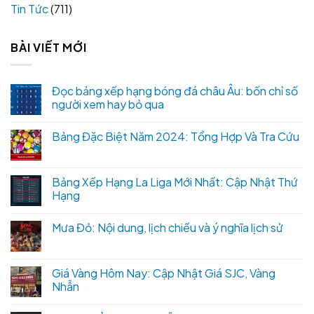
Tin Tức
(711)
BÀI VIẾT MỚI
Đọc bảng xếp hạng bóng đá châu Âu: bốn chỉ số
người xem hay bỏ qua
Bảng Đặc Biệt Năm 2024: Tổng Hợp Và Tra Cứu
Bảng Xếp Hạng La Liga Mới Nhất: Cập Nhật Thứ
Hạng
Mưa Đỏ: Nội dung, lịch chiếu và ý nghĩa lịch sử
Giá Vàng Hôm Nay: Cập Nhật Giá SJC, Vàng
Nhẫn