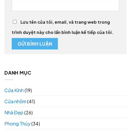
Lưu tên của tôi, email, và trang web trong
trình duyệt này cho lần bình luận kế tiếp của tôi.
DANH MỤC
Cửa Kính
(19)
Cửa nhôm
(41)
Nhà Đẹp
(26)
Phong Thủy
(34)