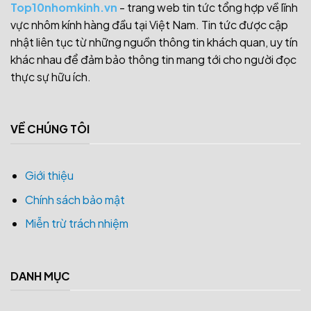
Top10nhomkinh.vn
- trang web tin tức tổng hợp về lĩnh
vực nhôm kính hàng đầu tại Việt Nam. Tin tức được cập
nhật liên tục từ những nguồn thông tin khách quan, uy tín
khác nhau để đảm bảo thông tin mang tới cho người đọc
thực sự hữu ích.
VỀ CHÚNG TÔI
Giới thiệu
Chính sách bảo mật
Miễn trừ trách nhiệm
DANH MỤC