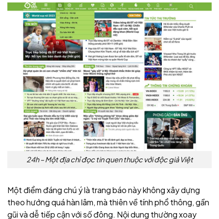
24h – Một địa chỉ đọc tin quen thuộc với độc giả Việt
Một điểm đáng chú ý là trang báo này không xây dựng
theo hướng quá hàn lâm, mà thiên về tính phổ thông, gần
gũi và dễ tiếp cận với số đông. Nội dung thường xoay