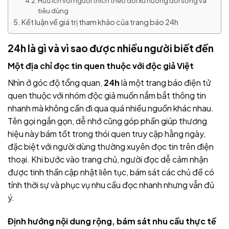
Hữu ích với người thích theo dõi xu hướng đời sống và
tiêu dùng
Kết luận về giá trị tham khảo của trang báo 24h
24h là gì và vì sao được nhiều người biết đến
Một địa chỉ đọc tin quen thuộc với độc giả Việt
Nhìn ở góc độ tổng quan,
24h
là một trang báo điện tử
quen thuộc với nhóm độc giả muốn nắm bắt thông tin
nhanh mà không cần đi qua quá nhiều nguồn khác nhau.
Tên gọi ngắn gọn, dễ nhớ cũng góp phần giúp thương
hiệu này bám tốt trong thói quen truy cập hằng ngày,
đặc biệt với người dùng thường xuyên đọc tin trên điện
thoại. Khi bước vào trang chủ, người đọc dễ cảm nhận
được tinh thần cập nhật liên tục, bám sát các chủ đề có
tính thời sự và phục vụ nhu cầu đọc nhanh nhưng vẫn đủ
ý.
Định hướng nội dung rộng, bám sát nhu cầu thực tế