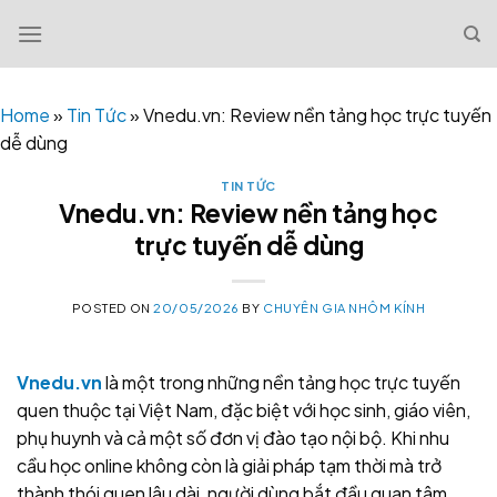
Skip
to
content
Home
»
Tin Tức
»
Vnedu.vn: Review nền tảng học trực tuyến
dễ dùng
TIN TỨC
Vnedu.vn: Review nền tảng học
trực tuyến dễ dùng
POSTED ON
20/05/2026
BY
CHUYÊN GIA NHÔM KÍNH
Vnedu.vn
là một trong những nền tảng học trực tuyến
quen thuộc tại Việt Nam, đặc biệt với học sinh, giáo viên,
phụ huynh và cả một số đơn vị đào tạo nội bộ. Khi nhu
cầu học online không còn là giải pháp tạm thời mà trở
thành thói quen lâu dài, người dùng bắt đầu quan tâm