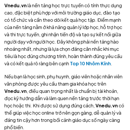
Vnedu.vn
là nền tảng học trực tuyến có tính thực dụng
cao, đặc biệt phù hợp với môi trường giáo dục, đào tạo
có tổ chức và cần theo dõi kết quả học tập. Điểm mạnh
của nền tảng nằm ở khả năng quản lý lớp học, hỗ trợ học
và thi trực tuyến, ghi nhận tiến độ và tạo sự kết nối giữa
người dạy với người học. Đây không phải nền tảng hào
nhoáng nhất, nhưng là lựa chọn đáng cân nhắc khi mục
tiêu là học đúng chương trình, hoàn thành đúng yêu cầu
và có kết quả rõ ràng bên cạnh
Top 10 Nhôm Kính
.
Nếu bạn là học sinh, phụ huynh, giáo viên hoặc nhân viên
văn phòng được yêu cầu tham gia khóa học trên
Vnedu.vn
, điều quan trọng nhất là chuẩn bị tài khoản,
đọc kỹ hướng dẫn và làm quen nền tảng trước thời hạn
học hoặc thi. Khi được sử dụng đúng cách,
Vnedu.vn
có
thể giúp việc học online trở nên gọn gàng, dễ quản lý và
đáng tin cậy hơn trong bối cảnh giáo dục số ngày càng
phổ biến.