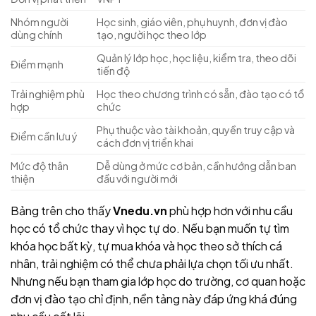
Nhóm người
Học sinh, giáo viên, phụ huynh, đơn vị đào
dùng chính
tạo, người học theo lớp
Quản lý lớp học, học liệu, kiểm tra, theo dõi
Điểm mạnh
tiến độ
Trải nghiệm phù
Học theo chương trình có sẵn, đào tạo có tổ
hợp
chức
Phụ thuộc vào tài khoản, quyền truy cập và
Điểm cần lưu ý
cách đơn vị triển khai
Mức độ thân
Dễ dùng ở mức cơ bản, cần hướng dẫn ban
thiện
đầu với người mới
Bảng trên cho thấy
Vnedu.vn
phù hợp hơn với nhu cầu
học có tổ chức thay vì học tự do. Nếu bạn muốn tự tìm
khóa học bất kỳ, tự mua khóa và học theo sở thích cá
nhân, trải nghiệm có thể chưa phải lựa chọn tối ưu nhất.
Nhưng nếu bạn tham gia lớp học do trường, cơ quan hoặc
đơn vị đào tạo chỉ định, nền tảng này đáp ứng khá đúng