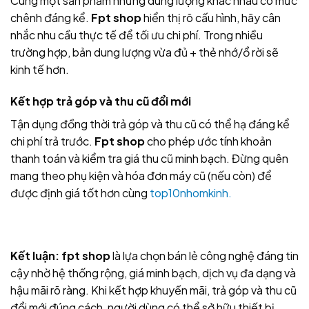
Cùng một sản phẩm nhưng dung lượng khác nhau có mức
chênh đáng kể.
Fpt shop
hiển thị rõ cấu hình, hãy cân
nhắc nhu cầu thực tế để tối ưu chi phí. Trong nhiều
trường hợp, bản dung lượng vừa đủ + thẻ nhớ/ổ rời sẽ
kinh tế hơn.
Kết hợp trả góp và thu cũ đổi mới
Tận dụng đồng thời trả góp và thu cũ có thể hạ đáng kể
chi phí trả trước.
Fpt shop
cho phép ước tính khoản
thanh toán và kiểm tra giá thu cũ minh bạch. Đừng quên
mang theo phụ kiện và hóa đơn máy cũ (nếu còn) để
được định giá tốt hơn cùng
top10nhomkinh.
Kết luận:
fpt shop
là lựa chọn bán lẻ công nghệ đáng tin
cậy nhờ hệ thống rộng, giá minh bạch, dịch vụ đa dạng và
hậu mãi rõ ràng. Khi kết hợp khuyến mãi, trả góp và thu cũ
đổi mới đúng cách, người dùng có thể sở hữu thiết bị