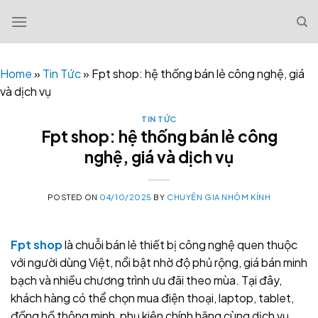
Skip
to
content
Home
»
Tin Tức
»
Fpt shop: hệ thống bán lẻ công nghệ, giá
và dịch vụ
TIN TỨC
Fpt shop: hệ thống bán lẻ công
nghệ, giá và dịch vụ
POSTED ON
04/10/2025
BY
CHUYÊN GIA NHÔM KÍNH
Fpt shop
là chuỗi bán lẻ thiết bị công nghệ quen thuộc
với người dùng Việt, nổi bật nhờ độ phủ rộng, giá bán minh
bạch và nhiều chương trình ưu đãi theo mùa. Tại đây,
khách hàng có thể chọn mua điện thoại, laptop, tablet,
đồng hồ thông minh, phụ kiện chính hãng cùng dịch vụ