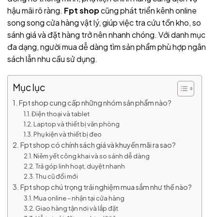
hậu mãi rõ ràng.
Fpt shop
cũng phát triển kênh online
song song cửa hàng vật lý, giúp việc tra cứu tồn kho, so
sánh giá và đặt hàng trở nên nhanh chóng. Với danh mục
đa dạng, người mua dễ dàng tìm sản phẩm phù hợp ngân
sách lẫn nhu cầu sử dụng.
Mục lục
Fpt shop cung cấp những nhóm sản phẩm nào?
Điện thoại và tablet
Laptop và thiết bị văn phòng
Phụ kiện và thiết bị đeo
Fpt shop có chính sách giá và khuyến mãi ra sao?
Niêm yết công khai và so sánh dễ dàng
Trả góp linh hoạt, duyệt nhanh
Thu cũ đổi mới
Fpt shop chú trọng trải nghiệm mua sắm như thế nào?
Mua online – nhận tại cửa hàng
Giao hàng tận nơi và lắp đặt