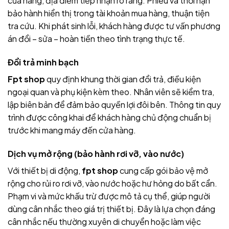
của hãng, địa điểm tiếp nhận rõ ràng. Phiếu và thời hạn
bảo hành hiển thị trong tài khoản mua hàng, thuận tiện
tra cứu. Khi phát sinh lỗi, khách hàng được tư vấn phương
án đổi – sửa – hoàn tiền theo tình trạng thực tế.
Đổi trả minh bạch
Fpt shop
quy định khung thời gian đổi trả, điều kiện
ngoại quan và phụ kiện kèm theo. Nhân viên sẽ kiểm tra,
lập biên bản để đảm bảo quyền lợi đôi bên. Thông tin quy
trình được công khai để khách hàng chủ động chuẩn bị
trước khi mang máy đến cửa hàng.
Dịch vụ mở rộng (bảo hành rơi vỡ, vào nước)
Với thiết bị di động,
fpt shop
cung cấp gói bảo vệ mở
rộng cho rủi ro rơi vỡ, vào nước hoặc hư hỏng do bất cẩn.
Phạm vi và mức khấu trừ được mô tả cụ thể, giúp người
dùng cân nhắc theo giá trị thiết bị. Đây là lựa chọn đáng
cân nhắc nếu thường xuyên di chuyển hoặc làm việc