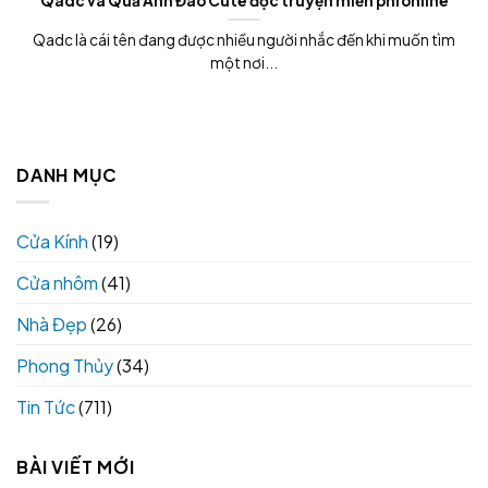
Qadc và Quả Anh Đào Cute đọc truyện miễn phí online
Qadc là cái tên đang được nhiều người nhắc đến khi muốn tìm
một nơi...
DANH MỤC
Cửa Kính
(19)
Cửa nhôm
(41)
Nhà Đẹp
(26)
Phong Thủy
(34)
Tin Tức
(711)
BÀI VIẾT MỚI