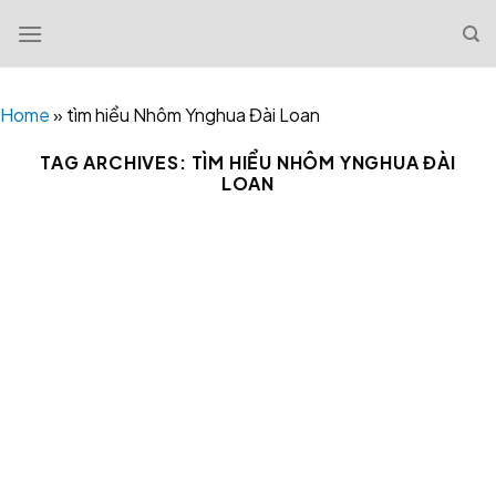
Skip
to
content
Home
»
tìm hiểu Nhôm Ynghua Đài Loan
TAG ARCHIVES:
TÌM HIỂU NHÔM YNGHUA ĐÀI
LOAN