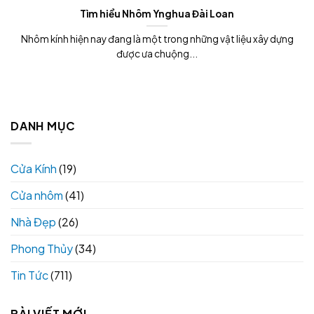
Tìm hiểu Nhôm Ynghua Đài Loan
Nhôm kính hiện nay đang là một trong những vật liệu xây dựng
được ưa chuộng...
DANH MỤC
Cửa Kính
(19)
Cửa nhôm
(41)
Nhà Đẹp
(26)
Phong Thủy
(34)
Tin Tức
(711)
BÀI VIẾT MỚI