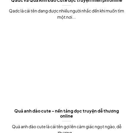
Qadc và Quả Anh Đào Cute đọc truyện miễn phí online
Qadc là cái tên đang được nhiều người nhắc đến khi muốn tìm
một nơi...
Quả anh đào cute – nền tảng đọc truyện dễ thương
online
Quả anh đào cute là cái tên gợi lên cảm giác ngọt ngào, dễ
thương...