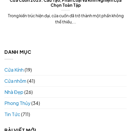
Cửa Cuốn 2025: Cấu Tạo, Phân Loại Và Kinh Nghiệm Lựa
Chọn Toàn Tập
Trong kiến trúc hiện đại, cửa cuốn đã trở thành một phần không
thể thiếu,...
DANH MỤC
Cửa Kính
(19)
Cửa nhôm
(41)
Nhà Đẹp
(26)
Phong Thủy
(34)
Tin Tức
(711)
BÀI VIẾT MỚI