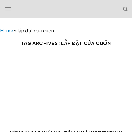
Skip
to
content
Home
»
lắp đặt cửa cuốn
TAG ARCHIVES:
LẮP ĐẶT CỬA CUỐN