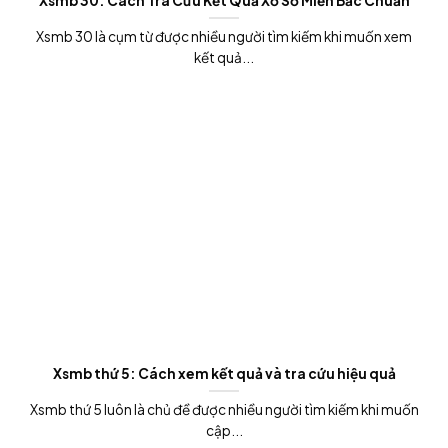
Xsmb 30: Cách Tra Cứu Kết Quả Xổ Số Miền Bắc Chuẩn
Xsmb 30 là cụm từ được nhiều người tìm kiếm khi muốn xem
kết quả...
Xsmb thứ 5: Cách xem kết quả và tra cứu hiệu quả
Xsmb thứ 5 luôn là chủ đề được nhiều người tìm kiếm khi muốn
cập...