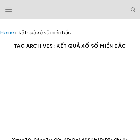
Skip
to
content
Home
»
kết quả xổ số miền bắc
TAG ARCHIVES:
KẾT QUẢ XỔ SỐ MIỀN BẮC