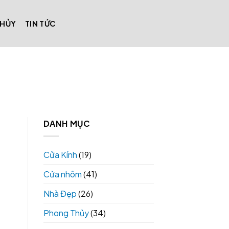
THỦY
TIN TỨC
DANH MỤC
Cửa Kính
(19)
h
Cửa nhôm
(41)
Nhà Đẹp
(26)
Phong Thủy
(34)