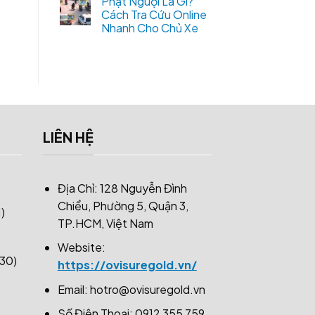
Phạt Nguội Là Gì?
Cách Tra Cứu Online
Nhanh Cho Chủ Xe
LIÊN HỆ
Địa Chỉ: 128 Nguyễn Đình
Chiểu, Phường 5, Quận 3,
)
TP.HCM, Việt Nam
Website:
30)
https://ovisuregold.vn/
Email:
hotro@ovisuregold.vn
Số Điện Thoại: 0912 355 759