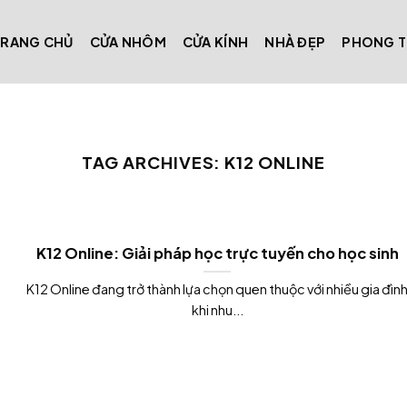
TRANG CHỦ
CỬA NHÔM
CỬA KÍNH
NHÀ ĐẸP
PHONG 
TAG ARCHIVES:
K12 ONLINE
K12 Online: Giải pháp học trực tuyến cho học sinh
K12 Online đang trở thành lựa chọn quen thuộc với nhiều gia đìn
khi nhu...