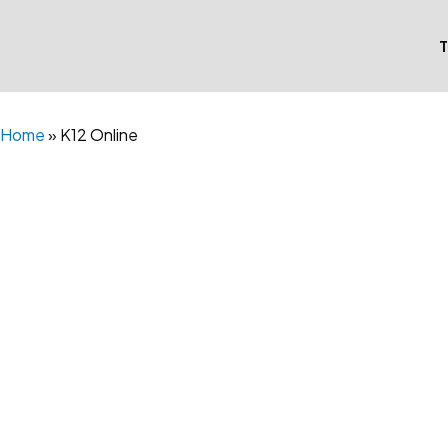
Skip
to
content
Home
»
K12 Online