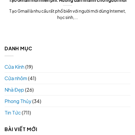
Tạo Gmail mới miễn phí: Hướng dẫn nhanh cho người mới
Tạo Gmail là nhu cầu rất phổ biến với người mới dùng Internet,
học sinh,...
DANH MỤC
Cửa Kính
(19)
Cửa nhôm
(41)
Nhà Đẹp
(26)
Phong Thủy
(34)
Tin Tức
(711)
BÀI VIẾT MỚI