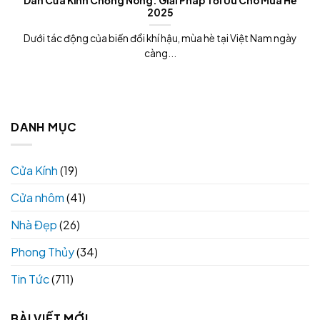
Dán Cửa Kính Chống Nóng: Giải Pháp Tối Ưu Cho Mùa Hè
2025
Dưới tác động của biến đổi khí hậu, mùa hè tại Việt Nam ngày
càng...
DANH MỤC
Cửa Kính
(19)
Cửa nhôm
(41)
Nhà Đẹp
(26)
Phong Thủy
(34)
Tin Tức
(711)
BÀI VIẾT MỚI