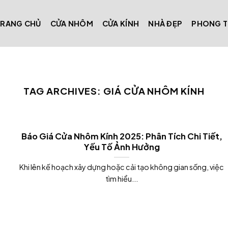
TRANG CHỦ
CỬA NHÔM
CỬA KÍNH
NHÀ ĐẸP
PHONG 
TAG ARCHIVES:
GIÁ CỬA NHÔM KÍNH
Báo Giá Cửa Nhôm Kính 2025: Phân Tích Chi Tiết,
Yếu Tố Ảnh Hưởng
Khi lên kế hoạch xây dựng hoặc cải tạo không gian sống, việc
tìm hiểu...