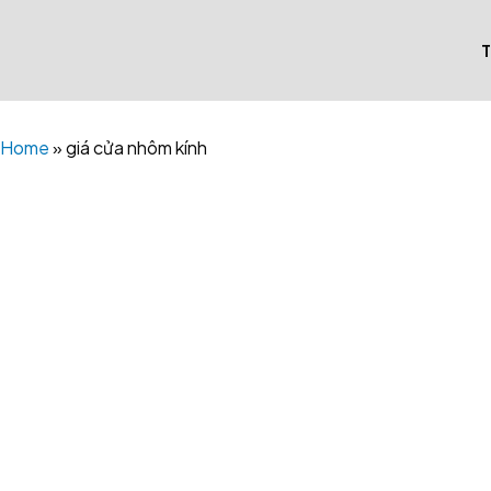
Skip
to
content
Home
»
giá cửa nhôm kính