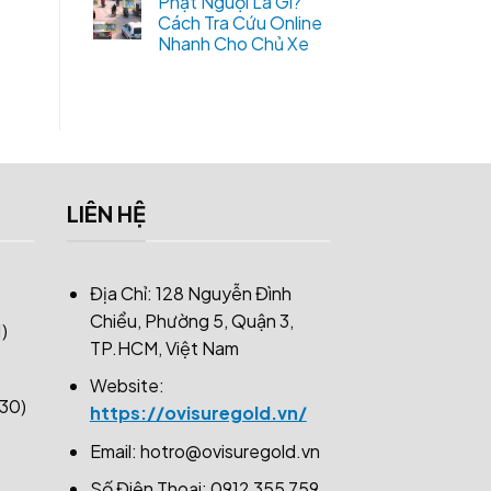
Phạt Nguội Là Gì?
Cách Tra Cứu Online
Nhanh Cho Chủ Xe
LIÊN HỆ
Địa Chỉ: 128 Nguyễn Đình
Chiểu, Phường 5, Quận 3,
)
TP.HCM, Việt Nam
Website:
30)
https://ovisuregold.vn/
Email:
hotro@ovisuregold.vn
Số Điện Thoại: 0912 355 759