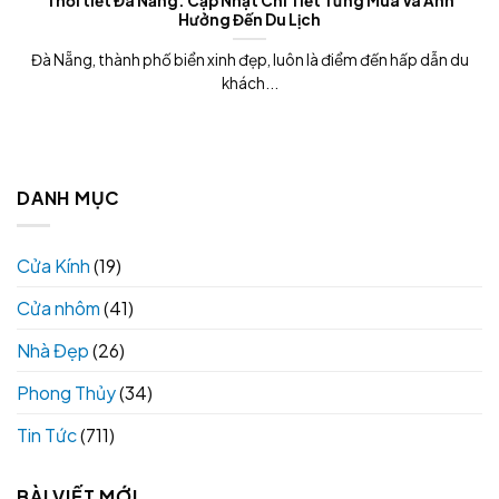
Thời tiết Đà Nẵng: Cập Nhật Chi Tiết Từng Mùa Và Ảnh
Hưởng Đến Du Lịch
Đà Nẵng, thành phố biển xinh đẹp, luôn là điểm đến hấp dẫn du
khách...
DANH MỤC
Cửa Kính
(19)
Cửa nhôm
(41)
Nhà Đẹp
(26)
Phong Thủy
(34)
Tin Tức
(711)
BÀI VIẾT MỚI