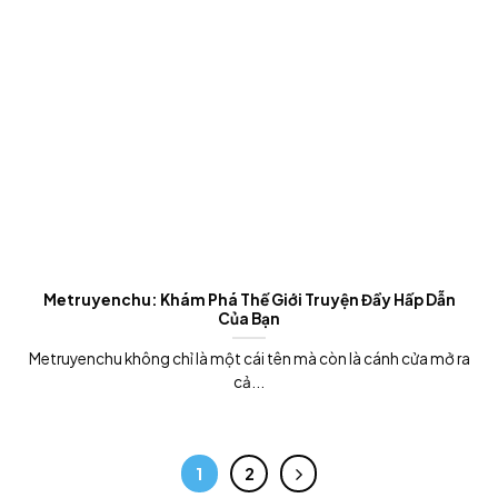
Metruyenchu: Khám Phá Thế Giới Truyện Đầy Hấp Dẫn
Của Bạn
Metruyenchu không chỉ là một cái tên mà còn là cánh cửa mở ra
cả...
1
2