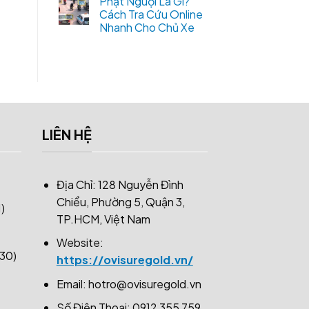
Phạt Nguội Là Gì?
Cách Tra Cứu Online
Nhanh Cho Chủ Xe
LIÊN HỆ
Địa Chỉ: 128 Nguyễn Đình
Chiểu, Phường 5, Quận 3,
)
TP.HCM, Việt Nam
Website:
30)
https://ovisuregold.vn/
Email:
hotro@ovisuregold.vn
Số Điện Thoại: 0912 355 759