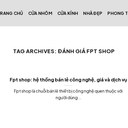
TRANG CHỦ
CỬA NHÔM
CỬA KÍNH
NHÀ ĐẸP
PHONG 
TAG ARCHIVES:
ĐÁNH GIÁ FPT SHOP
Fpt shop: hệ thống bán lẻ công nghệ, giá và dịch vụ
Fpt shop là chuỗi bán lẻ thiết bị công nghệ quen thuộc với
người dùng...