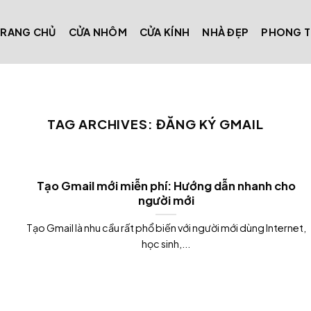
TRANG CHỦ
CỬA NHÔM
CỬA KÍNH
NHÀ ĐẸP
PHONG 
TAG ARCHIVES:
ĐĂNG KÝ GMAIL
Tạo Gmail mới miễn phí: Hướng dẫn nhanh cho
người mới
Tạo Gmail là nhu cầu rất phổ biến với người mới dùng Internet,
học sinh,...