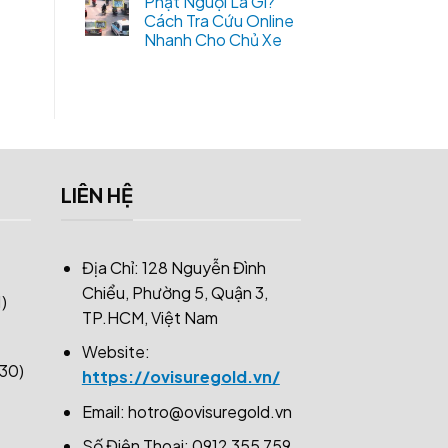
Phạt Nguội Là Gì?
Cách Tra Cứu Online
Nhanh Cho Chủ Xe
LIÊN HỆ
Địa Chỉ: 128 Nguyễn Đình
Chiểu, Phường 5, Quận 3,
)
TP.HCM, Việt Nam
Website:
30)
https://ovisuregold.vn/
Email:
hotro@ovisuregold.vn
Số Điện Thoại: 0912 355 759