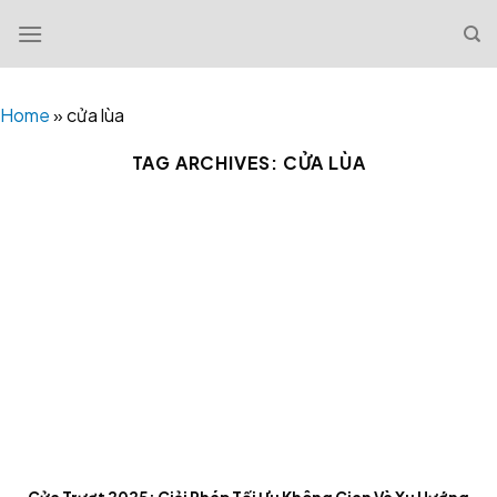
Skip
to
content
Home
»
cửa lùa
TAG ARCHIVES:
CỬA LÙA